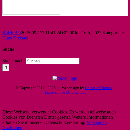
RuEKBO
2025-09-17T11:41:24+02:00
Juli 16th, 2025
|
Kategorien:
Haus Kreisau
|
Suche
Suche nach:
© Copyright 2012 -
2026 | Webdesign by
Colors of Cronos
Impressum & Datenschutz
Diese Webseite verwendet Cookies. Es werden teilweise auch
Cookies von Diensten Dritter gesetzt. Weitere Informationen
erhalten Sie in unserer Datenschutzerklärung.
Verstanden
Nach oben