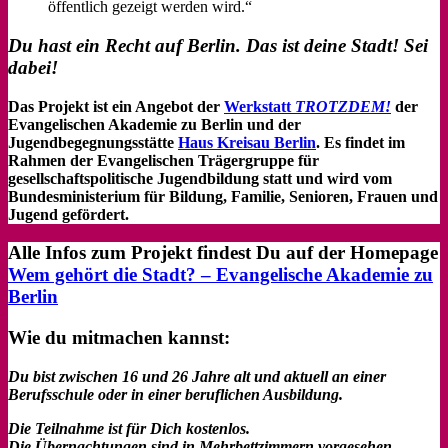
öffentlich gezeigt werden wird.“
Du hast ein Recht auf Berlin. Das ist deine Stadt! Sei
dabei!
Das Projekt ist ein Angebot der
Werkstatt
TROTZDEM!
der
Evangelischen Akademie zu Berlin und der
Jugendbegegnungsstätte
Haus Kreisau Berlin
. Es findet im
Rahmen der Evangelischen Trägergruppe für
gesellschaftspolitische Jugendbildung statt und wird vom
Bundesministerium für Bildung, Familie, Senioren, Frauen und
Jugend gefördert.
Alle Infos zum Projekt findest Du auf der Homepage
Wem gehört die Stadt? – Evangelische Akademie zu
Berlin
Wie du mitmachen kannst:
Du bist zwischen 16 und 26 Jahre alt und aktuell an einer
Berufsschule oder in einer beruflichen Ausbildung.
Die Teilnahme ist für Dich kostenlos.
Die Übernachtungen sind in Mehrbettzimmern vorgesehen.