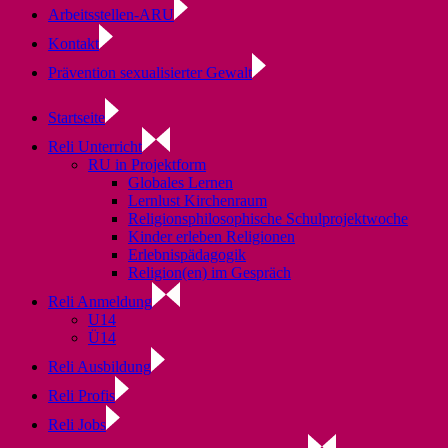
Arbeitsstellen-ARU
Kontakt
Prävention sexualisierter Gewalt
Startseite
Reli Unterricht
RU in Projektform
Globales Lernen
Lernlust Kirchenraum
Religionsphilosophische Schulprojektwoche
Kinder erleben Religionen
Erlebnispädagogik
Religion(en) im Gespräch
Reli Anmeldung
U14
Ü14
Reli Ausbildung
Reli Profis
Reli Jobs