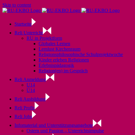
Skip to content
Startseite
Reli Unterricht
RU in Projektform
Globales Lernen
Lernlust Kirchenraum
Religionsphilosophische Schulprojektwoche
Kinder erleben Religionen
Erlebnispädagogik
Religion(en) im Gespräch
Reli Anmeldung
U14
Ü14
Reli Ausbildung
Reli Profis
Reli Jobs
Infomaterial und Unterstützungsangebote
Ostern und Passion – Unterrichtsimpulse