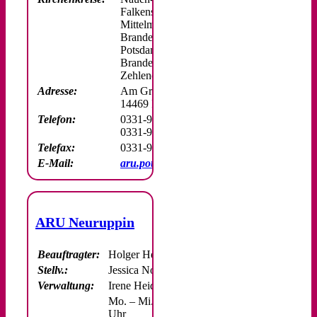
Falkensee,
Mittelmark-
Brandenburg,
Potsdam,
Brandenburg, Teltow-
Zehlendorf
Adresse:
Am Grünen Gitter 3
14469 Potsdam
Telefon:
0331-90 11 96
0331-95 110 15
Telefax:
0331-95 110 16
E-Mail:
aru.potsdam@ekbo.de
ARU Neuruppin
Beauftragter:
Holger Hespen
Stellv.:
Jessica Nowag
Verwaltung:
Irene Heidrich
Mo. – Mi.: 8.00 – 15.00
Uhr