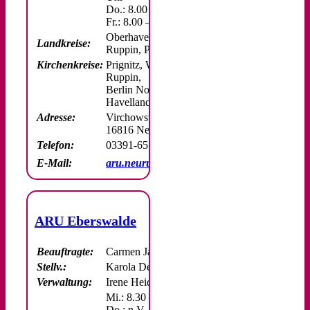
Do.: 8.00 – 16.00 Uhr
Fr.: 8.00 – 13.00 Uhr
Oberhavel, Ostprignitz-
Landkreise:
Ruppin, Prignitz
Kirchenkreise:
Prignitz, Wittstock-
Ruppin,
Berlin Nord-Ost, Oberes
Havelland
Adresse:
Virchowstraße 13
16816 Neuruppin
Telefon:
03391-65 12 45 /46
E-Mail:
aru.neuruppin@ekbo.de
ARU Eberswalde
Beauftragte:
Carmen Jahnkow
Stellv.:
Karola Delbrück
Verwaltung:
Irene Heidrich
Mi.: 8.30 – 15.30 Uhr
Do.: n.V.