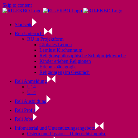
Skip to content
Startseite
Reli Unterricht
RU in Projektform
Globales Lernen
Lernlust Kirchenraum
Religionsphilosophische Schulprojektwoche
Kinder erleben Religionen
Erlebnispädagogik
Religion(en) im Gespräch
Reli Anmeldung
U14
Ü14
Reli Ausbildung
Reli Profis
Reli Jobs
Infomaterial und Unterstützungsangebote
Ostern und Passion – Unterrichtsimpulse