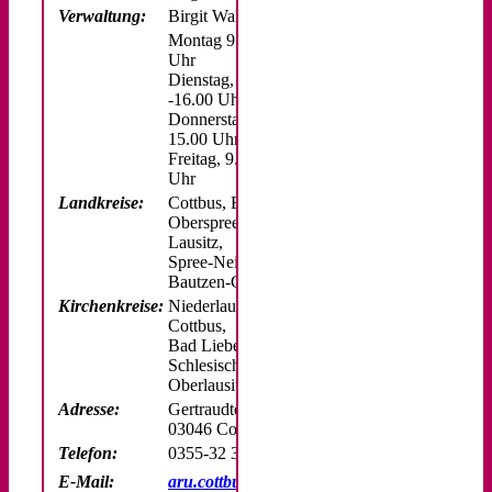
Verwaltung:
Birgit Walter-Goers
Montag 9.30 – 15.00
Uhr
Dienstag, 9.30
-16.00 Uhr
Donnerstag, 9.30 –
15.00 Uhr
Freitag, 9.30 – 12.00
Uhr
Landkreise:
Cottbus, Elbe-Elster,
Oberspreewald-
Lausitz,
Spree-Neiße,
Bautzen-Görlitz
Kirchenkreise:
Niederlausitz,
Cottbus,
Bad Liebenwerda,
Schlesische
Oberlausitz
Adresse:
Gertraudtenstraße 1
03046 Cottbus
Telefon:
0355-32 371
E-Mail:
aru.cottbus@ekbo.de