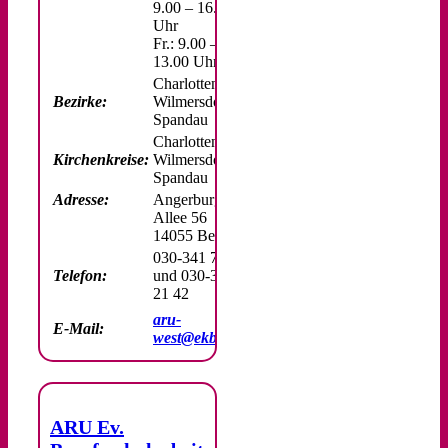
9.00 – 16.00
Uhr
Fr.: 9.00 –
13.00 Uhr
Charlottenburg-
Bezirke:
Wilmersdorf,
Spandau
Charlottenburg-
Kirchenkreise:
Wilmersdorf,
Spandau
Adresse:
Angerburger
Allee 56
14055 Berlin
030-341 73 48
Telefon:
und 030-336
21 42
aru-
E-Mail:
west@ekbo.de
ARU Ev.