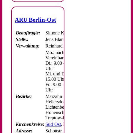
ARU Berlin-Ost
Beauftragte:
Simone Kesten
Stellv.:
Jens Blanck
Verwaltung:
Reinhard Anschütz
Mo.: nach
Vereinbarung
Di.: 9.00 – 17.00
Uhr
Mi. und Do.: 9.00 –
15.00 Uhr
Fr.: 9.00 – 13.00
Uhr
Bezirke:
Marzahn-
Hellersdorf,
Lichtenberg,
Hohenschönhausen,
Treptow-Köpenick
Kirchenkreise:
Süd-Ost
, Nord-Ost
Adresse:
Schottstr. 6