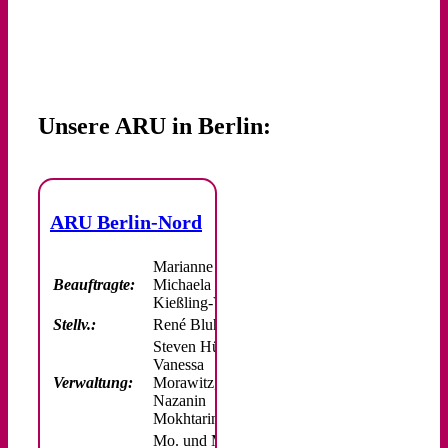
Unsere ARU in Berlin:
ARU Berlin-Nord
Marianne Pagel,
Beauftragte:
Michaela
Kießling-Voigt
Stellv.:
René Bluhm
Steven Hüttig,
Vanessa
Verwaltung:
Morawitz,
Nazanin
Mokhtarinezhad
Mo. und Mi.: