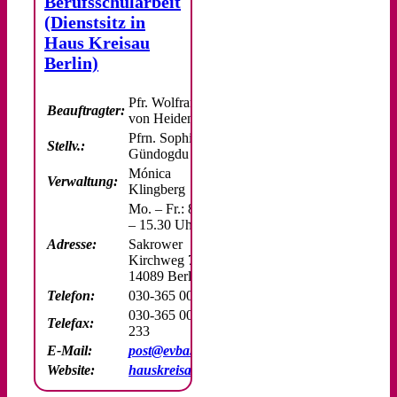
Berufsschularbeit
(Dienstsitz in
Haus Kreisau
Berlin)
Pfr. Wolfram
Beauftragter:
von Heidenfeld
Pfrn. Sophie
Stellv.:
Gündogdu
Mónica
Verwaltung:
Klingberg
Mo. – Fr.: 8.00
– 15.30 Uhr
Adresse:
Sakrower
Kirchweg 79
14089 Berlin
Telefon:
030-365 00 20
030-365 00
Telefax:
233
E-Mail:
post@evba.de
Website:
hauskreisau.de