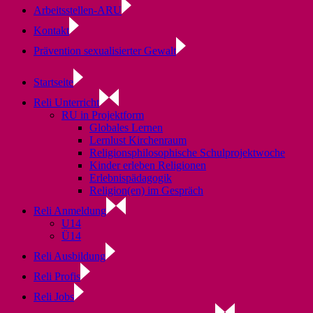
Arbeitsstellen-ARU
Kontakt
Prävention sexualisierter Gewalt
Startseite
Reli Unterricht
RU in Projektform
Globales Lernen
Lernlust Kirchenraum
Religionsphilosophische Schulprojektwoche
Kinder erleben Religionen
Erlebnispädagogik
Religion(en) im Gespräch
Reli Anmeldung
U14
Ü14
Reli Ausbildung
Reli Profis
Reli Jobs