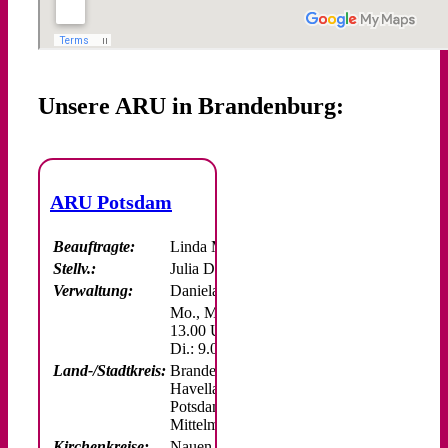
Unsere ARU in Brandenburg:
ARU Potsdam
Beauftragte:
Linda Metsch
Stellv.:
Julia Devers
Verwaltung:
Daniela Ranke
Mo., Mi. – Fr.: 9.00 –
13.00 Uhr
Di.: 9.00 – 17.00 Uhr
Land-/Stadtkreis:
Brandenburg,
Havelland,
Potsdam, Potsdam-
Mittelmark
Kirchenkreise:
Nauen-Rathenow,