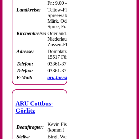
Fr.: 9.00 – 13.00 Uhr
Landkreise:
Teltow-Fläming, Dahme-
Spreewald,
Märk. Oderland, Oderland-
Spree, Frankfurt/O.
Kirchenkreise:
Oderland-Spree,
Niederlausitz, Neukölln,
Zossen-Fläming
Adresse:
Domplatz 4
15517 Fürstenwalde/Spree
Telefon:
03361-37 680 74/75
Telefax:
03361-37 680 76
E-Mail:
aru.fuerstenwalde@ekbo.de
ARU Cottbus-
Görlitz
Kevin Fischer
Beauftragter:
(komm.)
Stellv.:
Birgit Welcher