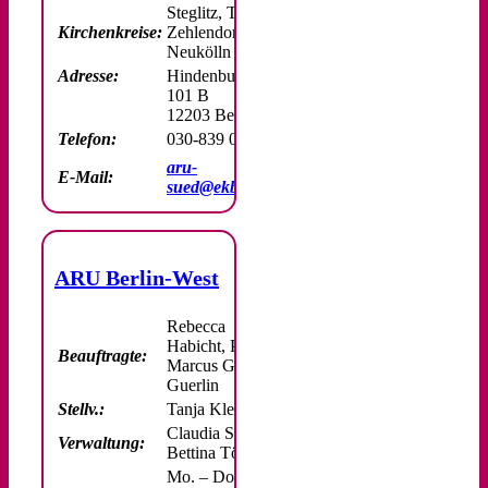
Steglitz, Teltow-
Kirchenkreise:
Zehlendorf,
Neukölln
Adresse:
Hindenburgdamm
101 B
12203 Berlin
Telefon:
030-839 092 66 0
aru-
E-Mail:
sued@ekbo.de
ARU Berlin-West
Rebecca
Habicht, Pfr.
Beauftragte:
Marcus Götz-
Guerlin
Stellv.:
Tanja Klett
Claudia Skacel,
Verwaltung:
Bettina Tölle
Mo. – Do.: