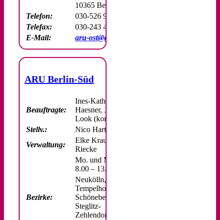
10365 Berlin
Telefon:
030-526 986 16/17
Telefax:
030-243 445 817
E-Mail:
aru-ost@ekbo.de
ARU Berlin-Süd
Ines-Kathrin
Beauftragte:
Haesner, Julia
Look (komm.)
Stellv.:
Nico Hartung
Elke Krause-
Verwaltung:
Riecke
Mo. und Mi.:
8.00 – 13.30 Uhr
Neukölln,
Tempelhof-
Bezirke:
Schöneberg,
Steglitz-
Zehlendorf