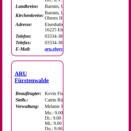
Landkreise:
Barnim, Uckermark
Barnim, Uckermark,
Kirchenkreise:
Oberes Havelland
Adresse:
Eisenbahnstraße 84
16225 Eberswalde
Telefon:
03334-38 255 53 / 54
Telefax:
03334-38 255 55
E-Mail:
aru.eberswalde@ekbo.de
ARU
Fürstenwalde
Beauftragter:
Kevin Fischer
Stellv.:
Catrin Rückeis
Verwaltung:
Melanie Jonach
Mo.: 9.00 – 17.00 Uhr
Di.: 9.00 – 15.00 Uhr
Mi.: 9.00 – 18.00 Uhr
Do.: 9.00 – 15.00 Uhr