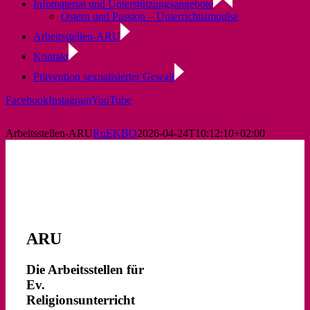
Infomaterial und Unterstützungsangebote
Ostern und Passion – Unterrichtsimpulse
Arbeitsstellen-ARU
Kontakt
Prävention sexualisierter Gewalt
Facebook
Instagram
YouTube
Arbeitsstellen-ARU
RuEKBO
2026-04-24T10:12:10+02:00
ARU
Die Arbeitsstellen für
Ev.
Religionsunterricht