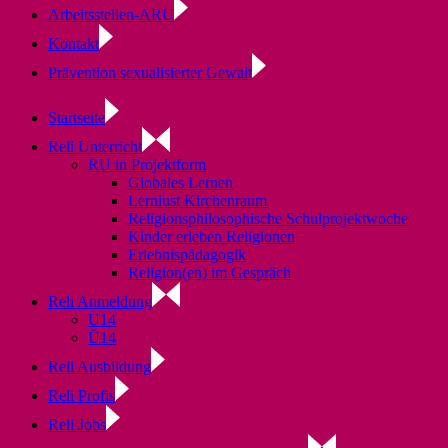
Arbeitsstellen-ARU
Kontakt
Prävention sexualisierter Gewalt
Startseite
Reli Unterricht
RU in Projektform
Globales Lernen
Lernlust Kirchenraum
Religionsphilosophische Schulprojektwoche
Kinder erleben Religionen
Erlebnispädagogik
Religion(en) im Gespräch
Reli Anmeldung
U14
Ü14
Reli Ausbildung
Reli Profis
Reli Jobs