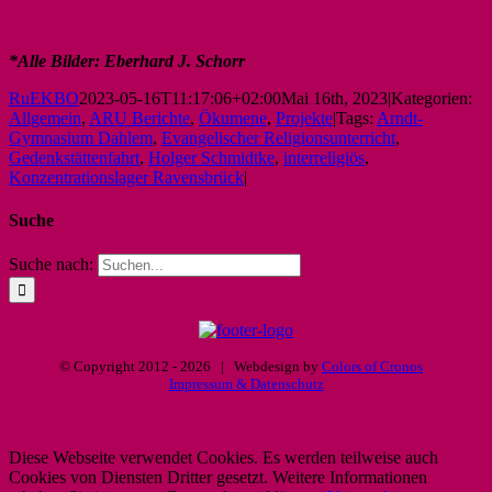
*Alle Bilder: Eberhard J. Schorr
RuEKBO
2023-05-16T11:17:06+02:00
Mai 16th, 2023
|
Kategorien:
Allgemein
,
ARU Berichte
,
Ökumene
,
Projekte
|
Tags:
Arndt-
Gymnasium Dahlem
,
Evangelischer Religionsunterricht
,
Gedenkstättenfahrt
,
Holger Schmidtke
,
interreligiös
,
Konzentrationslager Ravensbrück
|
Suche
Suche nach:
© Copyright 2012 -
2026 | Webdesign by
Colors of Cronos
Impressum & Datenschutz
Diese Webseite verwendet Cookies. Es werden teilweise auch
Cookies von Diensten Dritter gesetzt. Weitere Informationen