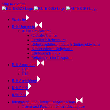
Skip to content
Startseite
Reli Unterricht
RU in Projektform
Globales Lernen
Lernlust Kirchenraum
Religionsphilosophische Schulprojektwoche
Kinder erleben Religionen
Erlebnispädagogik
Religion(en) im Gespräch
Reli Anmeldung
U14
Ü14
Reli Ausbildung
Reli Profis
Reli Jobs
Infomaterial und Unterstützungsangebote
Ostern und Passion – Unterrichtsimpulse