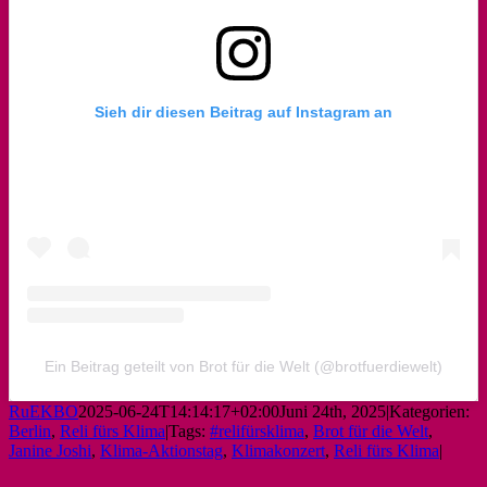
Sieh dir diesen Beitrag auf Instagram an
Ein Beitrag geteilt von Brot für die Welt (@brotfuerdiewelt)
RuEKBO
2025-06-24T14:14:17+02:00
Juni 24th, 2025
|
Kategorien:
Berlin
,
Reli fürs Klima
|
Tags:
#relifürsklima
,
Brot für die Welt
,
Janine Joshi
,
Klima-Aktionstag
,
Klimakonzert
,
Reli fürs Klima
|