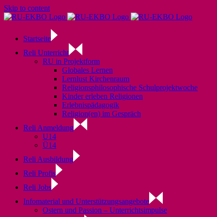
Skip to content
Startseite
Reli Unterricht
RU in Projektform
Globales Lernen
Lernlust Kirchenraum
Religionsphilosophische Schulprojektwoche
Kinder erleben Religionen
Erlebnispädagogik
Religion(en) im Gespräch
Reli Anmeldung
U14
Ü14
Reli Ausbildung
Reli Profis
Reli Jobs
Infomaterial und Unterstützungsangebote
Ostern und Passion – Unterrichtsimpulse