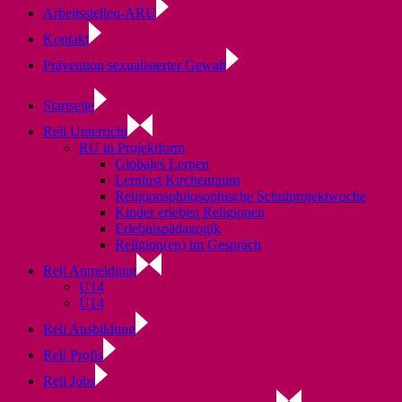
Arbeitsstellen-ARU
Kontakt
Prävention sexualisierter Gewalt
Startseite
Reli Unterricht
RU in Projektform
Globales Lernen
Lernlust Kirchenraum
Religionsphilosophische Schulprojektwoche
Kinder erleben Religionen
Erlebnispädagogik
Religion(en) im Gespräch
Reli Anmeldung
U14
Ü14
Reli Ausbildung
Reli Profis
Reli Jobs