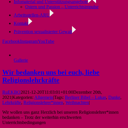
Infomaterial und Unterstützungsangebote
Ostern und Passion – Unterrichtsimpulse
Arbeitsstellen-ARU
Kontakt
Prävention sexualisierter Gewalt
Facebook
Instagram
YouTube
Gallerie
Wir bedanken uns bei euch, liebe
Religionslehrkräfte
RuEKBO
2021-12-20T11:03:01+01:00
Dezember 20th,
2021
|
Kategorien:
Allgemein
|
Tags:
Berliner Bibel – Lukas
,
Danke
,
Lehrkräfte
,
Religionslehrer*innen
,
Weihnachten
|
Wir wollen uns ganz Herzlich bei unseren Religionslehrer*innen
bedanken – Trotz der weiterhin erschwerten
Unterrichtsbedingungen