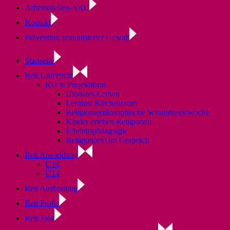
Arbeitsstellen-ARU
Kontakt
Prävention sexualisierter Gewalt
Startseite
Reli Unterricht
RU in Projektform
Globales Lernen
Lernlust Kirchenraum
Religionsphilosophische Schulprojektwoche
Kinder erleben Religionen
Erlebnispädagogik
Religion(en) im Gespräch
Reli Anmeldung
U14
Ü14
Reli Ausbildung
Reli Profis
Reli Jobs