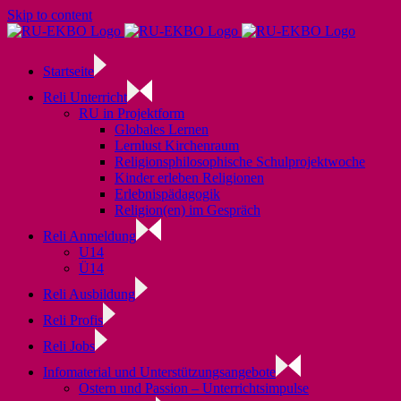
Skip to content
Startseite
Reli Unterricht
RU in Projektform
Globales Lernen
Lernlust Kirchenraum
Religionsphilosophische Schulprojektwoche
Kinder erleben Religionen
Erlebnispädagogik
Religion(en) im Gespräch
Reli Anmeldung
U14
Ü14
Reli Ausbildung
Reli Profis
Reli Jobs
Infomaterial und Unterstützungsangebote
Ostern und Passion – Unterrichtsimpulse