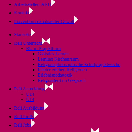
Arbeitsstellen-ARU
Kontakt
Prävention sexualisierter Gewalt
Startseite
Reli Unterricht
RU in Projektform
Globales Lernen
Lernlust Kirchenraum
Religionsphilosophische Schulprojektwoche
Kinder erleben Religionen
Erlebnispädagogik
Religion(en) im Gespräch
Reli Anmeldung
U14
Ü14
Reli Ausbildung
Reli Profis
Reli Jobs