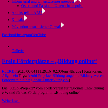
Infomaterial und Unterstützungsangebote
Ostern und Passion – Unterrichtsimpulse
Arbeitsstellen-ARU
Kontakt
Prävention sexualisierter Gewalt
Facebook
Instagram
YouTube
Gallerie
Freie Förderplätze – „Bildung online“
RuEKBO
2021-06-04T11:29:16+02:00
Juni 4th, 2021
|
Kategorien:
Allgemein
|
Tags:
Azubi-Projekte
,
Bildungsangebot
,
Bildungswesen
,
Förderverein für regionale Entwicklung e.V.
|
Die „Azubi-Projekte“ vom Förderverein für regionale Entwicklung
e.V. sind für das Förderprogramm „Bildung online“
Weiterlesen