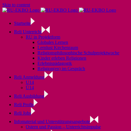
Skip to content
Startseite
Reli Unterricht
RU in Projektform
Globales Lernen
Lernlust Kirchenraum
Religionsphilosophische Schulprojektwoche
Kinder erleben Religionen
Erlebnispädagogik
Religion(en) im Gespräch
Reli Anmeldung
U14
Ü14
Reli Ausbildung
Reli Profis
Reli Jobs
Infomaterial und Unterstützungsangebote
Ostern und Passion – Unterrichtsimpulse