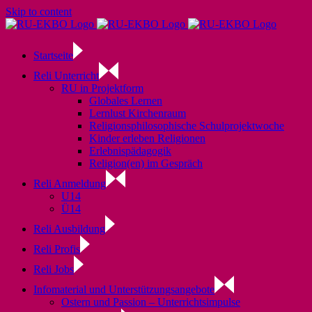
Skip to content
Startseite
Reli Unterricht
RU in Projektform
Globales Lernen
Lernlust Kirchenraum
Religionsphilosophische Schulprojektwoche
Kinder erleben Religionen
Erlebnispädagogik
Religion(en) im Gespräch
Reli Anmeldung
U14
Ü14
Reli Ausbildung
Reli Profis
Reli Jobs
Infomaterial und Unterstützungsangebote
Ostern und Passion – Unterrichtsimpulse