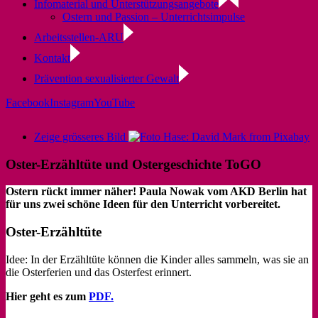
Infomaterial und Unterstützungsangebote
Ostern und Passion – Unterrichtsimpulse
Arbeitsstellen-ARU
Kontakt
Prävention sexualisierter Gewalt
Facebook
Instagram
YouTube
Zeige grösseres Bild
Oster-Erzähltüte und Ostergeschichte ToGO
Ostern rückt immer näher! Paula Nowak vom AKD Berlin hat
für uns zwei schöne Ideen für den Unterricht vorbereitet.
Oster-Erzähltüte
Idee: In der Erzähltüte können die Kinder alles sammeln, was sie an
die Osterferien und das Osterfest erinnert.
Hier geht es zum
PDF.