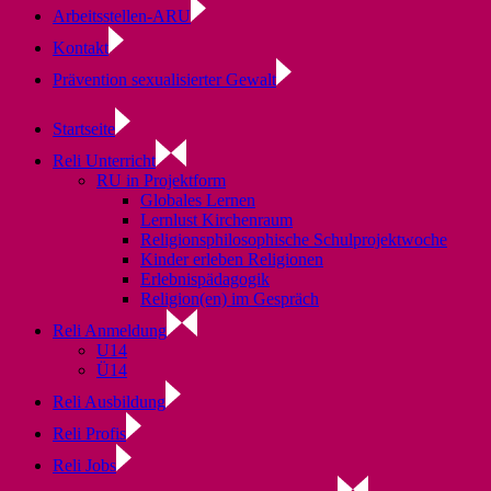
Arbeitsstellen-ARU
Kontakt
Prävention sexualisierter Gewalt
Startseite
Reli Unterricht
RU in Projektform
Globales Lernen
Lernlust Kirchenraum
Religionsphilosophische Schulprojektwoche
Kinder erleben Religionen
Erlebnispädagogik
Religion(en) im Gespräch
Reli Anmeldung
U14
Ü14
Reli Ausbildung
Reli Profis
Reli Jobs