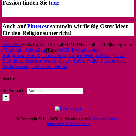
Passion finden Sie
hier
.
Auch auf
Pinterest
sammeln wir fleißig Oster-Ideen
für den Religionsunterricht!
RuEKBO
2024-04-16T13:17:40+02:00
März 24th, 2023
|
Kategorien:
Allgemein
,
Schulalltag
|
Tags:
AKD
,
Evangelischer
Religionsunterricht
,
Grundschule
,
Kinder-Festtags-Bibel
,
Oster-
Erzähltüte
,
Osterfest
,
Ostern
,
Ostern ToGo
,
Padlet
,
Passion Jesu
,
Paula Nowak
,
Unterrichtsmaterial
|
Suche
Suche nach:
© Copyright 2012 -
2026 | Webdesign by
Colors of Cronos
Impressum & Datenschutz