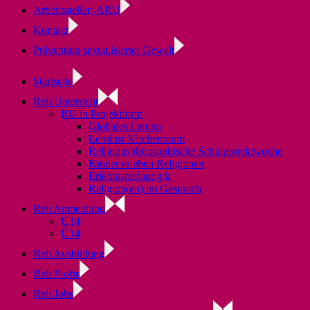
Arbeitsstellen-ARU
Kontakt
Prävention sexualisierter Gewalt
Startseite
Reli Unterricht
RU in Projektform
Globales Lernen
Lernlust Kirchenraum
Religionsphilosophische Schulprojektwoche
Kinder erleben Religionen
Erlebnispädagogik
Religion(en) im Gespräch
Reli Anmeldung
U14
Ü14
Reli Ausbildung
Reli Profis
Reli Jobs