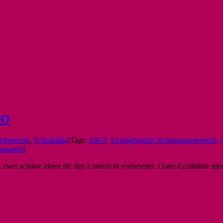
GO
Allgemein
,
Schulalltag
|
Tags:
AKD
,
Evangelischer Religionsunterricht
,
material
|
ei schöne Ideen für den Unterricht vorbereitet. Oster-Erzähltüte Idee