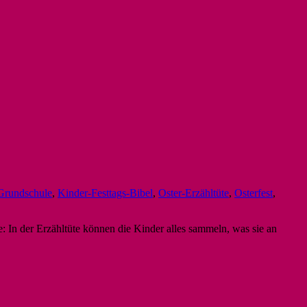
Grundschule
,
Kinder-Festtags-Bibel
,
Oster-Erzähltüte
,
Osterfest
,
: In der Erzähltüte können die Kinder alles sammeln, was sie an