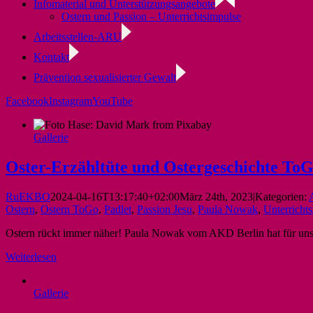
Infomaterial und Unterstützungsangebote
Ostern und Passion – Unterrichtsimpulse
Arbeitsstellen-ARU
Kontakt
Prävention sexualisierter Gewalt
Facebook
Instagram
YouTube
Gallerie
Oster-Erzähltüte und Ostergeschichte To
RuEKBO
2024-04-16T13:17:40+02:00
März 24th, 2023
|
Kategorien:
Ostern
,
Ostern ToGo
,
Padlet
,
Passion Jesu
,
Paula Nowak
,
Unterrichts
Ostern rückt immer näher! Paula Nowak vom AKD Berlin hat für uns zw
Weiterlesen
Gallerie