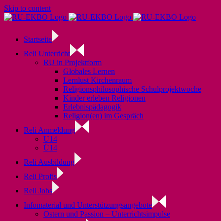
Skip to content
Startseite
Reli Unterricht
RU in Projektform
Globales Lernen
Lernlust Kirchenraum
Religionsphilosophische Schulprojektwoche
Kinder erleben Religionen
Erlebnispädagogik
Religion(en) im Gespräch
Reli Anmeldung
U14
Ü14
Reli Ausbildung
Reli Profis
Reli Jobs
Infomaterial und Unterstützungsangebote
Ostern und Passion – Unterrichtsimpulse