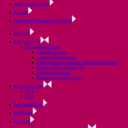
Arbeitsstellen-ARU
Kontakt
Prävention sexualisierter Gewalt
Startseite
Reli Unterricht
RU in Projektform
Globales Lernen
Lernlust Kirchenraum
Religionsphilosophische Schulprojektwoche
Kinder erleben Religionen
Erlebnispädagogik
Religion(en) im Gespräch
Reli Anmeldung
U14
Ü14
Reli Ausbildung
Reli Profis
Reli Jobs