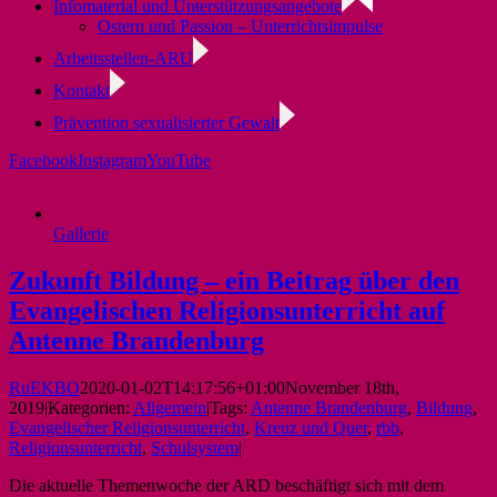
Infomaterial und Unterstützungsangebote
Ostern und Passion – Unterrichtsimpulse
Arbeitsstellen-ARU
Kontakt
Prävention sexualisierter Gewalt
Facebook
Instagram
YouTube
Gallerie
Zukunft Bildung – ein Beitrag über den
Evangelischen Religionsunterricht auf
Antenne Brandenburg
RuEKBO
2020-01-02T14:17:56+01:00
November 18th,
2019
|
Kategorien:
Allgemein
|
Tags:
Antenne Brandenburg
,
Bildung
,
Evangelischer Religionsunterricht
,
Kreuz und Quer
,
rbb
,
Religionsunterricht
,
Schulsystem
|
Die aktuelle Themenwoche der ARD beschäftigt sich mit dem