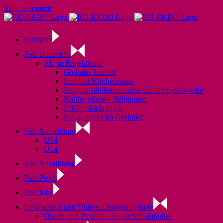
Skip to content
Startseite
Reli Unterricht
RU in Projektform
Globales Lernen
Lernlust Kirchenraum
Religionsphilosophische Schulprojektwoche
Kinder erleben Religionen
Erlebnispädagogik
Religion(en) im Gespräch
Reli Anmeldung
U14
Ü14
Reli Ausbildung
Reli Profis
Reli Jobs
Infomaterial und Unterstützungsangebote
Ostern und Passion – Unterrichtsimpulse