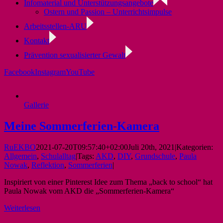
Infomaterial und Unterstützungsangebote
Ostern und Passion – Unterrichtsimpulse
Arbeitsstellen-ARU
Kontakt
Prävention sexualisierter Gewalt
Facebook
Instagram
YouTube
Gallerie
Meine Sommerferien-Kamera
RuEKBO
2021-07-20T09:57:40+02:00
Juli 20th, 2021
|
Kategorien:
Allgemein
,
Schulalltag
|
Tags:
AKD
,
DIY
,
Grundschule
,
Paula
Nowak
,
Reflektion
,
Sommerferien
|
Inspiriert von einer Pinterest Idee zum Thema „back to school“ hat
Paula Nowak vom AKD die „Sommerferien-Kamera“
Weiterlesen