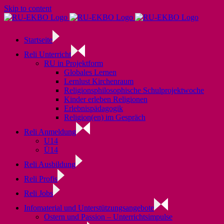
Skip to content
Startseite
Reli Unterricht
RU in Projektform
Globales Lernen
Lernlust Kirchenraum
Religionsphilosophische Schulprojektwoche
Kinder erleben Religionen
Erlebnispädagogik
Religion(en) im Gespräch
Reli Anmeldung
U14
Ü14
Reli Ausbildung
Reli Profis
Reli Jobs
Infomaterial und Unterstützungsangebote
Ostern und Passion – Unterrichtsimpulse