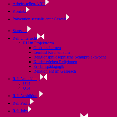
Arbeitsstellen-ARU
Kontakt
Prävention sexualisierter Gewalt
Startseite
Reli Unterricht
RU in Projektform
Globales Lernen
Lernlust Kirchenraum
Religionsphilosophische Schulprojektwoche
Kinder erleben Religionen
Erlebnispädagogik
Religion(en) im Gespräch
Reli Anmeldung
U14
Ü14
Reli Ausbildung
Reli Profis
Reli Jobs