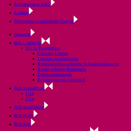
Arbeitsstellen-ARU
Kontakt
Prävention sexualisierter Gewalt
Startseite
Reli Unterricht
RU in Projektform
Globales Lernen
Lernlust Kirchenraum
Religionsphilosophische Schulprojektwoche
Kinder erleben Religionen
Erlebnispädagogik
Religion(en) im Gespräch
Reli Anmeldung
U14
Ü14
Reli Ausbildung
Reli Profis
Reli Jobs