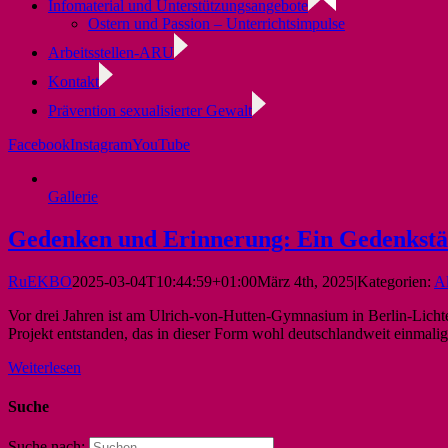
Infomaterial und Unterstützungsangebote
Ostern und Passion – Unterrichtsimpulse
Arbeitsstellen-ARU
Kontakt
Prävention sexualisierter Gewalt
Facebook
Instagram
YouTube
Gallerie
Gedenken und Erinnerung: Ein Gedenkstät
RuEKBO
2025-03-04T10:44:59+01:00
März 4th, 2025
|
Kategorien:
A
Vor drei Jahren ist am Ulrich-von-Hutten-Gymnasium in Berlin-Licht
Projekt entstanden, das in dieser Form wohl deutschlandweit einmalig
Weiterlesen
Suche
Suche nach: