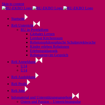
Skip to content
Startseite
Reli Unterricht
RU in Projektform
Globales Lernen
Lernlust Kirchenraum
Religionsphilosophische Schulprojektwoche
Kinder erleben Religionen
Erlebnispädagogik
Religion(en) im Gespräch
Reli Anmeldung
U14
Ü14
Reli Ausbildung
Reli Profis
Reli Jobs
Infomaterial und Unterstützungsangebote
Ostern und Passion – Unterrichtsimpulse