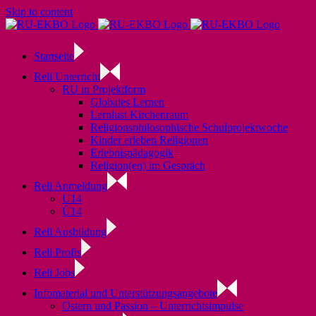
Skip to content
Startseite
Reli Unterricht
RU in Projektform
Globales Lernen
Lernlust Kirchenraum
Religionsphilosophische Schulprojektwoche
Kinder erleben Religionen
Erlebnispädagogik
Religion(en) im Gespräch
Reli Anmeldung
U14
Ü14
Reli Ausbildung
Reli Profis
Reli Jobs
Infomaterial und Unterstützungsangebote
Ostern und Passion – Unterrichtsimpulse