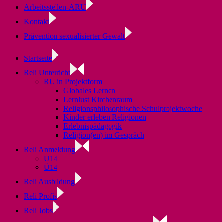
Arbeitsstellen-ARU
Kontakt
Prävention sexualisierter Gewalt
Startseite
Reli Unterricht
RU in Projektform
Globales Lernen
Lernlust Kirchenraum
Religionsphilosophische Schulprojektwoche
Kinder erleben Religionen
Erlebnispädagogik
Religion(en) im Gespräch
Reli Anmeldung
U14
Ü14
Reli Ausbildung
Reli Profis
Reli Jobs