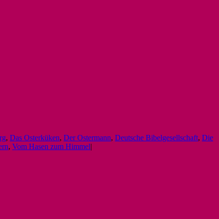
rg
,
Das Osterküken
,
Der Ostermann
,
Deutsche Bibelgesellschaft
,
Die
ern
,
Vom Hasen zum Himmel
|