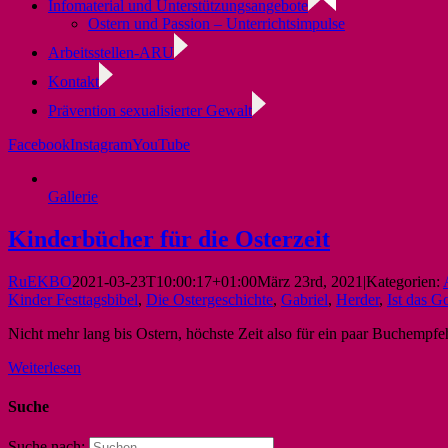
Infomaterial und Unterstützungsangebote
Ostern und Passion – Unterrichtsimpulse
Arbeitsstellen-ARU
Kontakt
Prävention sexualisierter Gewalt
Facebook
Instagram
YouTube
Gallerie
Kinderbücher für die Osterzeit
RuEKBO
2021-03-23T10:00:17+01:00
März 23rd, 2021
|
Kategorien:
Kinder Festtagsbibel
,
Die Ostergeschichte
,
Gabriel
,
Herder
,
Ist das G
Nicht mehr lang bis Ostern, höchste Zeit also für ein paar Buchempf
Weiterlesen
Suche
Suche nach: