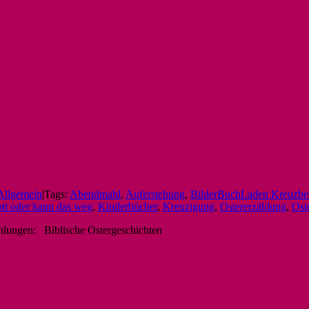
Allgemein
|
Tags:
Abendmahl
,
Auferstehung
,
BilderBuchLaden Kreuzbe
ott oder kann das weg
,
Kinderbücher
,
Kreuzigung
,
Ostererzählung
,
Ost
ehlungen: Biblische Ostergeschichten