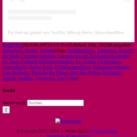
Ein Beitrag geteilt von SozDia Stiftung Berlin (@sozdiastiftungberlin)
RuEKBO
2023-06-19T11:13:35+02:00
Juni 19th, 2023
|
Kategorien:
Allgemein
,
Berlin
,
Projekte
|
Tags:
#relifürsklima
,
Äthiopien
,
Brot für
die Welt
,
Christian Stäblein
,
Cornelia Ewald
,
Erlöserkirche Berlin
,
Ev. Paul-Gerhardt-Kirchengemeinde
,
Ev. Schule Lichtenberg
,
Gottesdienst
,
Janine Joshi
,
Kindergottesdienst
,
Klimagerechtigkeit
,
Lars Bedurke
,
Plant for the Planet
,
Reli fürs Klima
,
Sekundär-
Schick
,
SozDia
,
Tinyfarms
,
Upcycling
|
Suche
Suche nach:
© Copyright 2012 -
2026 | Webdesign by
Colors of Cronos
Impressum & Datenschutz