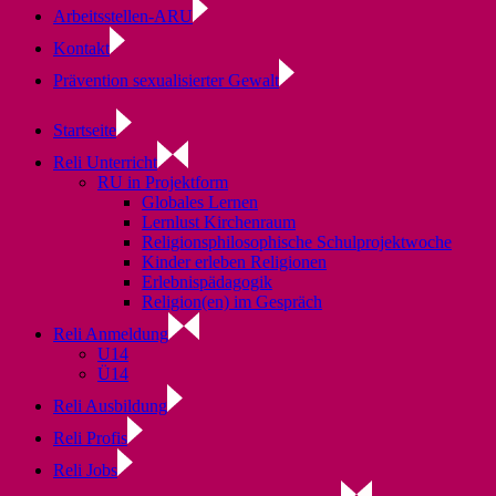
Arbeitsstellen-ARU
Kontakt
Prävention sexualisierter Gewalt
Startseite
Reli Unterricht
RU in Projektform
Globales Lernen
Lernlust Kirchenraum
Religionsphilosophische Schulprojektwoche
Kinder erleben Religionen
Erlebnispädagogik
Religion(en) im Gespräch
Reli Anmeldung
U14
Ü14
Reli Ausbildung
Reli Profis
Reli Jobs