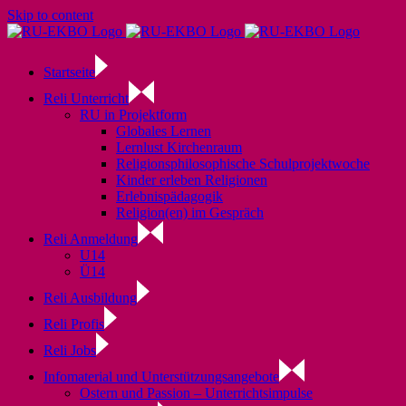
Skip to content
Startseite
Reli Unterricht
RU in Projektform
Globales Lernen
Lernlust Kirchenraum
Religionsphilosophische Schulprojektwoche
Kinder erleben Religionen
Erlebnispädagogik
Religion(en) im Gespräch
Reli Anmeldung
U14
Ü14
Reli Ausbildung
Reli Profis
Reli Jobs
Infomaterial und Unterstützungsangebote
Ostern und Passion – Unterrichtsimpulse