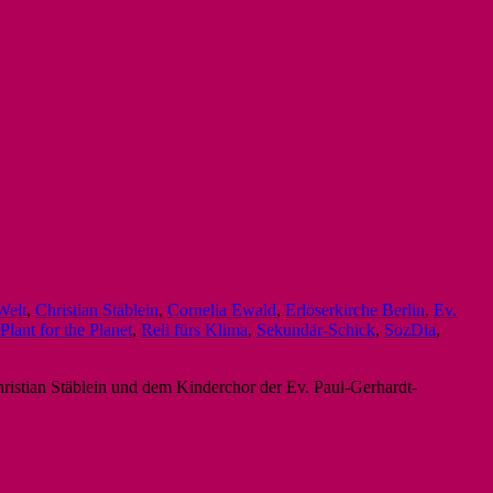
Welt
,
Christian Stäblein
,
Cornelia Ewald
,
Erlöserkirche Berlin
,
Ev.
Plant for the Planet
,
Reli fürs Klima
,
Sekundär-Schick
,
SozDia
,
hristian Stäblein und dem Kinderchor der Ev. Paul-Gerhardt-