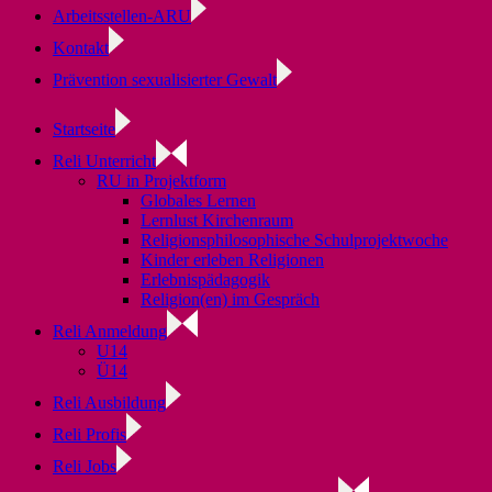
Arbeitsstellen-ARU
Kontakt
Prävention sexualisierter Gewalt
Startseite
Reli Unterricht
RU in Projektform
Globales Lernen
Lernlust Kirchenraum
Religionsphilosophische Schulprojektwoche
Kinder erleben Religionen
Erlebnispädagogik
Religion(en) im Gespräch
Reli Anmeldung
U14
Ü14
Reli Ausbildung
Reli Profis
Reli Jobs