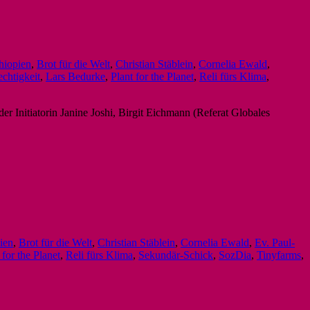
hiopien
,
Brot für die Welt
,
Christian Stäblein
,
Cornelia Ewald
,
chtigkeit
,
Lars Bedurke
,
Plant for the Planet
,
Reli fürs Klima
,
er Initiatorin Janine Joshi, Birgit Eichmann (Referat Globales
ien
,
Brot für die Welt
,
Christian Stäblein
,
Cornelia Ewald
,
Ev. Paul-
 for the Planet
,
Reli fürs Klima
,
Sekundär-Schick
,
SozDia
,
Tinyfarms
,