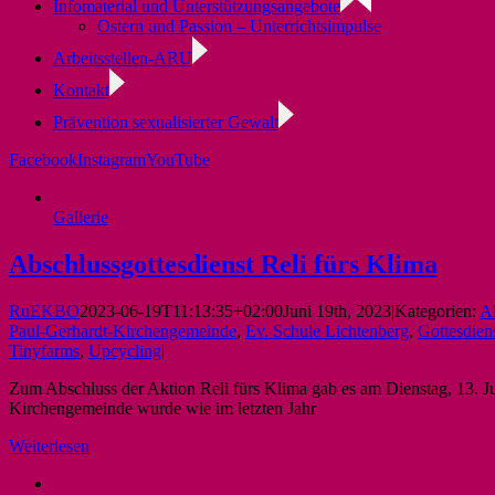
Infomaterial und Unterstützungsangebote
Ostern und Passion – Unterrichtsimpulse
Arbeitsstellen-ARU
Kontakt
Prävention sexualisierter Gewalt
Facebook
Instagram
YouTube
Gallerie
Abschlussgottesdienst Reli fürs Klima
RuEKBO
2023-06-19T11:13:35+02:00
Juni 19th, 2023
|
Kategorien:
A
Paul-Gerhardt-Kirchengemeinde
,
Ev. Schule Lichtenberg
,
Gottesdien
Tinyfarms
,
Upcycling
|
Zum Abschluss der Aktion Reli fürs Klima gab es am Dienstag, 13. Ju
Kirchengemeinde wurde wie im letzten Jahr
Weiterlesen