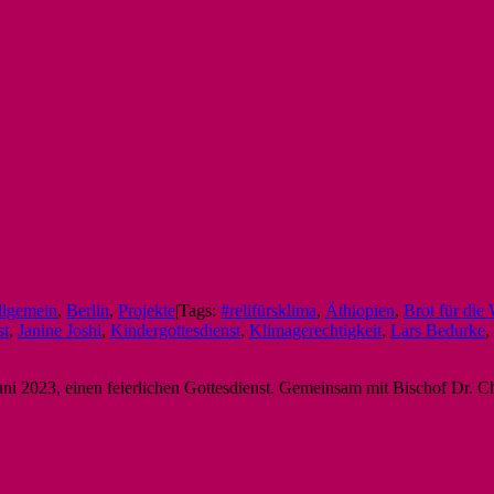
llgemein
,
Berlin
,
Projekte
|
Tags:
#relifürsklima
,
Äthiopien
,
Brot für die 
st
,
Janine Joshi
,
Kindergottesdienst
,
Klimagerechtigkeit
,
Lars Bedurke
,
ni 2023, einen feierlichen Gottesdienst. Gemeinsam mit Bischof Dr. C