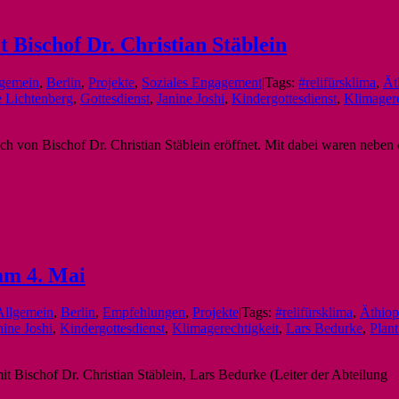
t Bischof Dr. Christian Stäblein
gemein
,
Berlin
,
Projekte
,
Soziales Engagement
|
Tags:
#relifürsklima
,
Ät
e Lichtenberg
,
Gottesdienst
,
Janine Joshi
,
Kindergottesdienst
,
Klimagere
h von Bischof Dr. Christian Stäblein eröffnet. Mit dabei waren neben d
am 4. Mai
Allgemein
,
Berlin
,
Empfehlungen
,
Projekte
|
Tags:
#relifürsklima
,
Äthiop
nine Joshi
,
Kindergottesdienst
,
Klimagerechtigkeit
,
Lars Bedurke
,
Plant
it Bischof Dr. Christian Stäblein, Lars Bedurke (Leiter der Abteilung