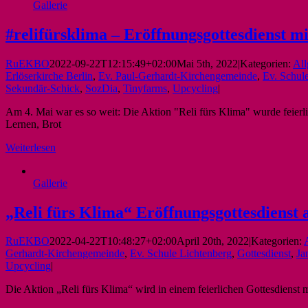
Gallerie
#relifürsklima – Eröffnungsgottesdienst mi
RuEKBO
2022-09-22T12:15:49+02:00
Mai 5th, 2022
|
Kategorien:
All
Erlöserkirche Berlin
,
Ev. Paul-Gerhardt-Kirchengemeinde
,
Ev. Schul
Sekundär-Schick
,
SozDia
,
Tinyfarms
,
Upcycling
|
Am 4. Mai war es so weit: Die Aktion "Reli fürs Klima" wurde feierlic
Lernen, Brot
Weiterlesen
Gallerie
„Reli fürs Klima“ Eröffnungsgottesdienst 
RuEKBO
2022-04-22T10:48:27+02:00
April 20th, 2022
|
Kategorien:
Gerhardt-Kirchengemeinde
,
Ev. Schule Lichtenberg
,
Gottesdienst
,
Ja
Upcycling
|
Die Aktion „Reli fürs Klima“ wird in einem feierlichen Gottesdienst m