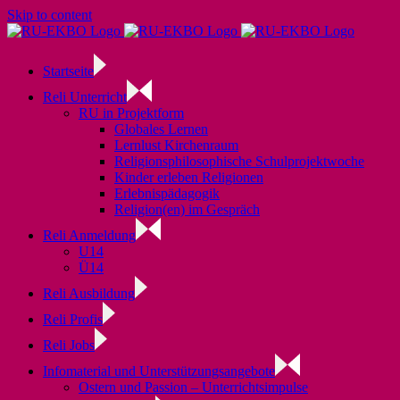
Skip to content
Startseite
Reli Unterricht
RU in Projektform
Globales Lernen
Lernlust Kirchenraum
Religionsphilosophische Schulprojektwoche
Kinder erleben Religionen
Erlebnispädagogik
Religion(en) im Gespräch
Reli Anmeldung
U14
Ü14
Reli Ausbildung
Reli Profis
Reli Jobs
Infomaterial und Unterstützungsangebote
Ostern und Passion – Unterrichtsimpulse