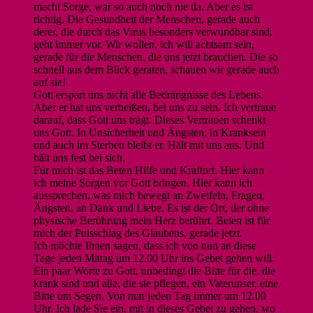
macht Sorge, war so auch noch nie da. Aber es ist
richtig. Die Gesundheit der Menschen, gerade auch
derer, die durch das Virus besonders verwundbar sind,
geht immer vor. Wir wollen, ich will achtsam sein,
gerade für die Menschen, die uns jetzt brauchen. Die so
schnell aus dem Blick geraten, schauen wir gerade auch
auf sie!
Gott erspart uns nicht alle Bedrängnisse des Lebens.
Aber er hat uns verheißen, bei uns zu sein. Ich vertraue
darauf, dass Gott uns trägt. Dieses Vertrauen schenkt
uns Gott. In Unsicherheit und Ängsten, in Kranksein
und auch im Sterben bleibt er. Hält mit uns aus. Und
hält uns fest bei sich.
Für mich ist das Beten Hilfe und Kraftort. Hier kann
ich meine Sorgen vor Gott bringen. Hier kann ich
aussprechen, was mich bewegt an Zweifeln, Fragen,
Ängsten, an Dank und Liebe. Es ist der Ort, der ohne
physische Berührung mein Herz berührt. Beten ist für
mich der Pulsschlag des Glaubens, gerade jetzt.
Ich möchte Ihnen sagen, dass ich von nun an diese
Tage jeden Mittag um 12.00 Uhr ins Gebet gehen will.
Ein paar Worte zu Gott, unbedingt die Bitte für die, die
krank sind und alle, die sie pflegen, ein Vaterunser, eine
Bitte um Segen. Von nun jeden Tag immer um 12.00
Uhr. Ich lade Sie ein, mit in dieses Gebet zu gehen, wo