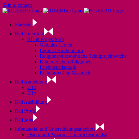
Skip to content
Startseite
Reli Unterricht
RU in Projektform
Globales Lernen
Lernlust Kirchenraum
Religionsphilosophische Schulprojektwoche
Kinder erleben Religionen
Erlebnispädagogik
Religion(en) im Gespräch
Reli Anmeldung
U14
Ü14
Reli Ausbildung
Reli Profis
Reli Jobs
Infomaterial und Unterstützungsangebote
Ostern und Passion – Unterrichtsimpulse