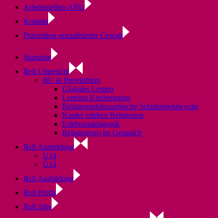
Arbeitsstellen-ARU
Kontakt
Prävention sexualisierter Gewalt
Startseite
Reli Unterricht
RU in Projektform
Globales Lernen
Lernlust Kirchenraum
Religionsphilosophische Schulprojektwoche
Kinder erleben Religionen
Erlebnispädagogik
Religion(en) im Gespräch
Reli Anmeldung
U14
Ü14
Reli Ausbildung
Reli Profis
Reli Jobs