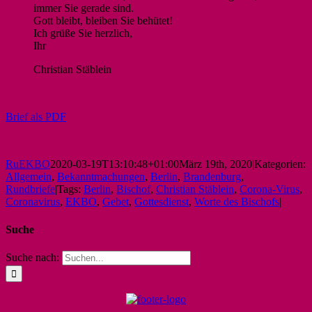
immer Sie gerade sind.
Gott bleibt, bleiben Sie behütet!
Ich grüße Sie herzlich,
Ihr
Christian Stäblein
Brief als PDF
RuEKBO
2020-03-19T13:10:48+01:00
März 19th, 2020
|
Kategorien:
Allgemein
,
Bekanntmachungen
,
Berlin
,
Brandenburg
,
Rundbriefe
|
Tags:
Berlin
,
Bischof
,
Christian Stäblein
,
Corona-Virus
,
Coronavirus
,
EKBO
,
Gebet
,
Gottesdienst
,
Worte des Bischofs
|
Suche
Suche nach: