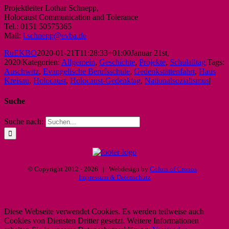
Projektleiter Lothar Schnepp,
Holocaust Communication and Tolerance
Tel.: 0151 50575365
Mail:
l.schnepp@evba.de
RuEKBO
2020-01-21T11:28:33+01:00
Januar 21st,
2020
|
Kategorien:
Allgemein
,
Geschichte
,
Projekte
,
Schulalltag
|
Tags:
Auschwitz
,
Evangelische Berufsschule
,
Gedenkstättenfahrt
,
Haus
Kreisau
,
Holocaust
,
Holocaust-Gedenktag
,
Nationalsozialismus
|
Suche
Suche nach:
© Copyright 2012 -
2026 | Webdesign by
Colors of Cronos
Impressum & Datenschutz
Diese Webseite verwendet Cookies. Es werden teilweise auch
Cookies von Diensten Dritter gesetzt. Weitere Informationen