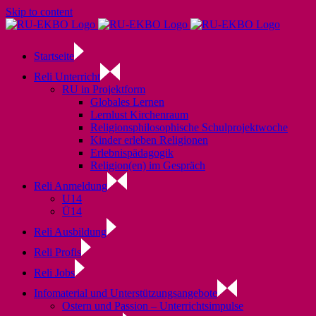
Skip to content
Startseite
Reli Unterricht
RU in Projektform
Globales Lernen
Lernlust Kirchenraum
Religionsphilosophische Schulprojektwoche
Kinder erleben Religionen
Erlebnispädagogik
Religion(en) im Gespräch
Reli Anmeldung
U14
Ü14
Reli Ausbildung
Reli Profis
Reli Jobs
Infomaterial und Unterstützungsangebote
Ostern und Passion – Unterrichtsimpulse