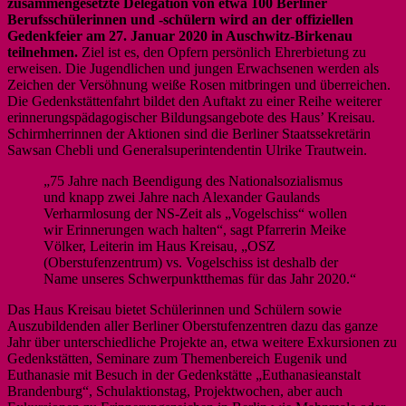
zusammengesetzte Delegation von etwa 100 Berliner
Berufsschülerinnen und -schülern wird an der offiziellen
Gedenkfeier am 27. Januar 2020 in Auschwitz-Birkenau
teilnehmen.
Ziel ist es, den Opfern persönlich Ehrerbietung zu
erweisen. Die Jugendlichen und jungen Erwachsenen werden als
Zeichen der Versöhnung weiße Rosen mitbringen und überreichen.
Die Gedenkstättenfahrt bildet den Auftakt zu einer Reihe weiterer
erinnerungspädagogischer Bildungsangebote des Haus’ Kreisau.
Schirmherrinnen der Aktionen sind die Berliner Staatssekretärin
Sawsan Chebli und Generalsuperintendentin Ulrike Trautwein.
„75 Jahre nach Beendigung des Nationalsozialismus
und knapp zwei Jahre nach Alexander Gaulands
Verharmlosung der NS-Zeit als „Vogelschiss“ wollen
wir Erinnerungen wach halten“, sagt Pfarrerin Meike
Völker, Leiterin im Haus Kreisau, „OSZ
(Oberstufenzentrum) vs. Vogelschiss ist deshalb der
Name unseres Schwerpunktthemas für das Jahr 2020.“
Das Haus Kreisau bietet Schülerinnen und Schülern sowie
Auszubildenden aller Berliner Oberstufenzentren dazu das ganze
Jahr über unterschiedliche Projekte an, etwa weitere Exkursionen zu
Gedenkstätten, Seminare zum Themenbereich Eugenik und
Euthanasie mit Besuch in der Gedenkstätte „Euthanasieanstalt
Brandenburg“, Schulaktionstag, Projektwochen, aber auch