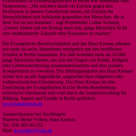
Exkursionen zu Erinnerungszeichen in Berlin wie Mahnmale oder
Stolpersteine. „Wir möchten damit ein Zeichen gegen den
Rechtsruck in unserer Gesellschaft setzen, ein Zeichen für
Menschlichkeit und Solidarität gegenüber den Menschen, die in
ihrer Not zu uns kommen“, sagt Projektleiter Lothar Schnepf,
„Unsere Aktion soll ein Beitrag dazu sein, junge Menschen fit für
eine multikulturelle Zukunft ohne Rassismus zu machen.“
Die Evangelische Berufsschularbeit und das Haus Kreisau arbeiten
seit mehr als sechs Jahrzehnten erfolgreich mit den beruflichen
Schulen in Berlin zusammen. Pro Jahr kommen mehr als 10.000
junge Menschen hierher, um sich mit Fragen von Politik, Religion
oder Lebensorientierung auseinanderzusetzen und ihre sozialen
Kompetenzen zu erweitern. Das Bildungsangebot des Haus Kreisau
richtet sich an alle Jugendliche, ungeachtet ihrer religiösen oder
weltanschaulichen Orientierung. Das Haus Kreisau ist eine
Einrichtung der Evangelischen Kirche Berlin-Brandenburg-
schlesische Oberlausitz und wird durch die Senatsverwaltung für
Bildung, Jugend und Familie in Berlin gefördert:
www.hauskreisau.de
Ansprechpartner bei Nachfragen:
Pfarrerin Meike Völker, Haus Kreisau
Tel.: 030 365 00-232
Mail:
m.voelker@evba.de