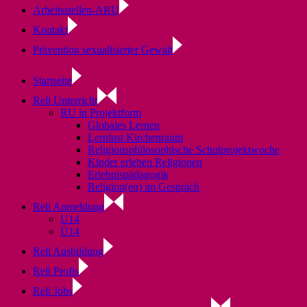
Arbeitsstellen-ARU
Kontakt
Prävention sexualisierter Gewalt
Startseite
Reli Unterricht
RU in Projektform
Globales Lernen
Lernlust Kirchenraum
Religionsphilosophische Schulprojektwoche
Kinder erleben Religionen
Erlebnispädagogik
Religion(en) im Gespräch
Reli Anmeldung
U14
Ü14
Reli Ausbildung
Reli Profis
Reli Jobs