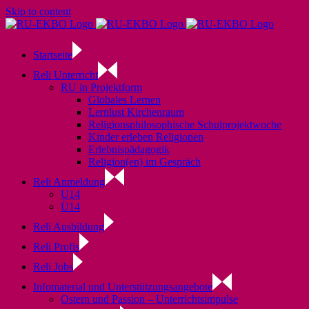
Skip to content
Startseite
Reli Unterricht
RU in Projektform
Globales Lernen
Lernlust Kirchenraum
Religionsphilosophische Schulprojektwoche
Kinder erleben Religionen
Erlebnispädagogik
Religion(en) im Gespräch
Reli Anmeldung
U14
Ü14
Reli Ausbildung
Reli Profis
Reli Jobs
Infomaterial und Unterstützungsangebote
Ostern und Passion – Unterrichtsimpulse