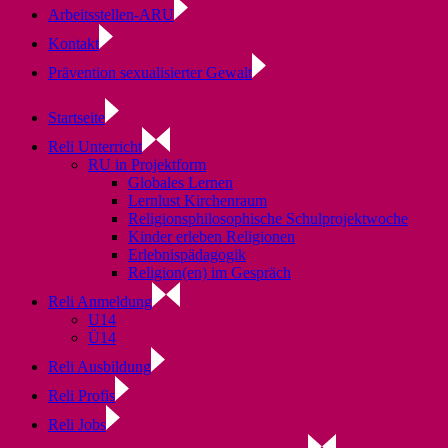
Arbeitsstellen-ARU
Kontakt
Prävention sexualisierter Gewalt
Startseite
Reli Unterricht
RU in Projektform
Globales Lernen
Lernlust Kirchenraum
Religionsphilosophische Schulprojektwoche
Kinder erleben Religionen
Erlebnispädagogik
Religion(en) im Gespräch
Reli Anmeldung
U14
Ü14
Reli Ausbildung
Reli Profis
Reli Jobs