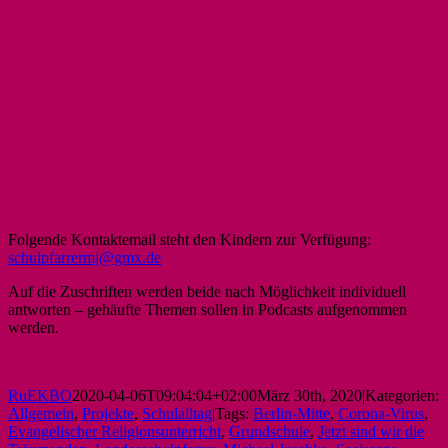
Folgende Kontaktemail steht den Kindern zur Verfügung:
schulpfarrermj@gmx.de
Auf die Zuschriften werden beide nach Möglichkeit individuell
antworten – gehäufte Themen sollen in Podcasts aufgenommen
werden.
RuEKBO
2020-04-06T09:04:04+02:00
März 30th, 2020
|
Kategorien:
Allgemein
,
Projekte
,
Schulalltag
|
Tags:
Berlin-Mitte
,
Corona-Virus
,
Evangelischer Religionsunterricht
,
Grundschule
,
Jetzt sind wir die