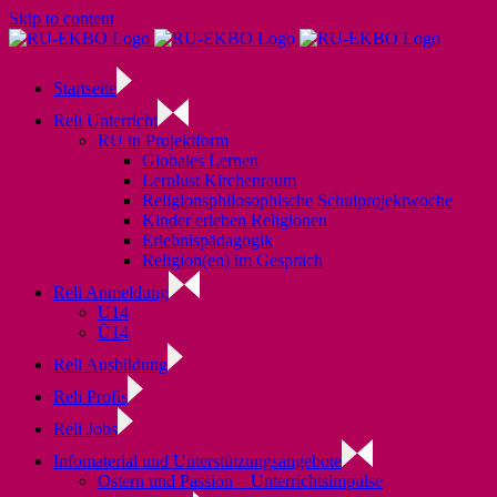
Skip to content
Startseite
Reli Unterricht
RU in Projektform
Globales Lernen
Lernlust Kirchenraum
Religionsphilosophische Schulprojektwoche
Kinder erleben Religionen
Erlebnispädagogik
Religion(en) im Gespräch
Reli Anmeldung
U14
Ü14
Reli Ausbildung
Reli Profis
Reli Jobs
Infomaterial und Unterstützungsangebote
Ostern und Passion – Unterrichtsimpulse