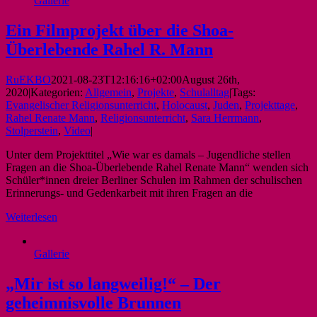
Gallerie
Ein Filmprojekt über die Shoa-
Überlebende Rahel R. Mann
RuEKBO
2021-08-23T12:16:16+02:00
August 26th,
2020
|
Kategorien:
Allgemein
,
Projekte
,
Schulalltag
|
Tags:
Evangelischer Religionsunterricht
,
Holocaust
,
Juden
,
Projekttage
,
Rahel Renate Mann
,
Religionsunterricht
,
Sara Herrmann
,
Stolperstein
,
Video
|
Unter dem Projekttitel „Wie war es damals – Jugendliche stellen
Fragen an die Shoa-Überlebende Rahel Renate Mann“ wenden sich
Schüler*innen dreier Berliner Schulen im Rahmen der schulischen
Erinnerungs- und Gedenkarbeit mit ihren Fragen an die
Weiterlesen
Gallerie
„Mir ist so langweilig!“ – Der
geheimnisvolle Brunnen