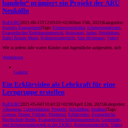
handeln“ prämiert ein Projekt der ARU
Neukölln
RuEKBO
2021-06-15T12:03:03+02:00
Juni 15th, 2021
|
Kategorien:
Soziales Engagement
|
Tags:
Erinnerungskultur
,
Erinnerungslernen
,
Evangelischer Religionsunterricht
,
Holocaust
,
Juden
,
Projekttage
,
Rahel Renate Mann
,
Religionsunterricht
,
Sara Herrmann
,
Video
|
Wie in jedem Jahr waren Kinder und Jugendliche aufgerufen, sich
Weiterlesen
Gallerie
Ein Erklärvideo als Lehrkraft für eine
Lerngruppe erstellen
RuEKBO
2021-05-04T10:43:32+02:00
April 12th, 2021
|
Kategorien:
Allgemein
,
Lehrerbildung
,
Projekte
,
Schulalltag
,
Studium
|
Tags:
Corona
,
Denise Völlmer
,
Digitorial
,
Erklärvideo
,
Evangelische
Hochschule Berlin
,
Evangelischer Religionsunterricht
,
Gemeinde-
und Religionspädagogik in der EKBO
,
Religionsunterricht
,
Video
|