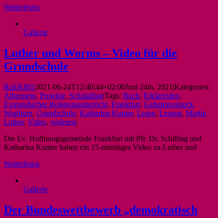
Weiterlesen
Gallerie
Luther und Worms – Video für die
Grundschule
RuEKBO
2021-06-24T12:40:44+02:00
Juni 24th, 2021
|
Kategorien:
Allgemein
,
Projekte
,
Schulalltag
|
Tags:
Buch
,
Erklärvideo
,
Evangelischer Religionsunterricht
,
Frankfurt
,
Geheimversteck
Wartburg
,
Grundschule
,
Katharina Kunter
,
Lesen
,
Lesung
,
Martin
Luther
,
Video
,
vorlesen
|
Die Ev. Hoffnungsgemeinde Frankfurt mit Pfr. Dr. Schilling und
Katharina Kunter haben ein 15-minütiges Video zu Luther und
Weiterlesen
Gallerie
Der Bundeswettbewerb „demokratisch