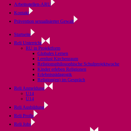
Arbeitsstellen-ARU
Kontakt
Prävention sexualisierter Gewalt
Startseite
Reli Unterricht
RU in Projektform
Globales Lernen
Lernlust Kirchenraum
Religionsphilosophische Schulprojektwoche
Kinder erleben Religionen
Erlebnispädagogik
Religion(en) im Gespräch
Reli Anmeldung
U14
Ü14
Reli Ausbildung
Reli Profis
Reli Jobs