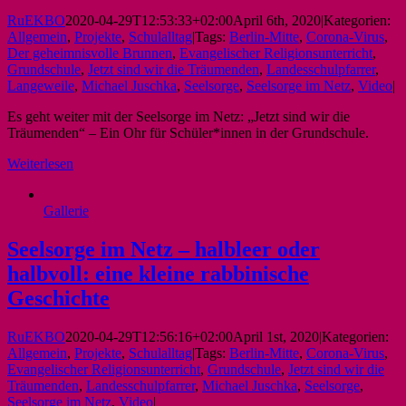
RuEKBO
2020-04-29T12:53:33+02:00
April 6th, 2020
|
Kategorien:
Allgemein
,
Projekte
,
Schulalltag
|
Tags:
Berlin-Mitte
,
Corona-Virus
,
Der geheimnisvolle Brunnen
,
Evangelischer Religionsunterricht
,
Grundschule
,
Jetzt sind wir die Träumenden
,
Landesschulpfarrer
,
Langeweile
,
Michael Juschka
,
Seelsorge
,
Seelsorge im Netz
,
Video
|
Es geht weiter mit der Seelsorge im Netz: „Jetzt sind wir die
Träumenden“ – Ein Ohr für Schüler*innen in der Grundschule.
Weiterlesen
Gallerie
Seelsorge im Netz – halbleer oder
halbvoll: eine kleine rabbinische
Geschichte
RuEKBO
2020-04-29T12:56:16+02:00
April 1st, 2020
|
Kategorien:
Allgemein
,
Projekte
,
Schulalltag
|
Tags:
Berlin-Mitte
,
Corona-Virus
,
Evangelischer Religionsunterricht
,
Grundschule
,
Jetzt sind wir die
Träumenden
,
Landesschulpfarrer
,
Michael Juschka
,
Seelsorge
,
Seelsorge im Netz
,
Video
|