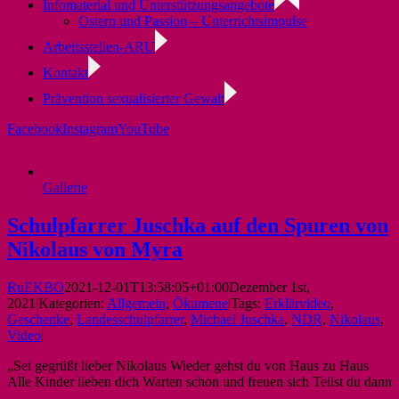
Infomaterial und Unterstützungsangebote
Ostern und Passion – Unterrichtsimpulse
Arbeitsstellen-ARU
Kontakt
Prävention sexualisierter Gewalt
Facebook
Instagram
YouTube
Gallerie
Schulpfarrer Juschka auf den Spuren von
Nikolaus von Myra
RuEKBO
2021-12-01T13:58:05+01:00
Dezember 1st,
2021
|
Kategorien:
Allgemein
,
Ökumene
|
Tags:
Erklärvideo
,
Geschenke
,
Landesschulpfarrer
,
Michael Juschka
,
NDR
,
Nikolaus
,
Video
|
„Sei gegrüßt lieber Nikolaus Wieder gehst du von Haus zu Haus
Alle Kinder lieben dich Warten schon und freuen sich Teilst du dann