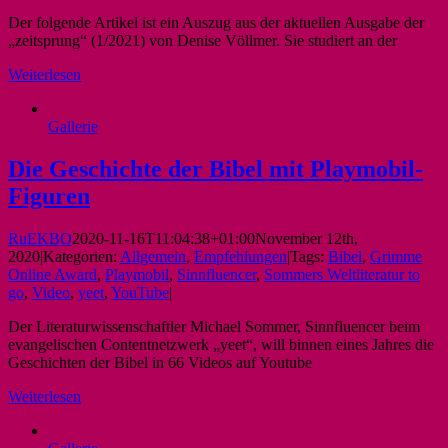
Der folgende Artikel ist ein Auszug aus der aktuellen Ausgabe der
„zeitsprung“ (1/2021) von Denise Völlmer. Sie studiert an der
Weiterlesen
Gallerie
Die Geschichte der Bibel mit Playmobil-
Figuren
RuEKBO
2020-11-16T11:04:38+01:00
November 12th,
2020
|
Kategorien:
Allgemein
,
Empfehlungen
|
Tags:
Bibel
,
Grimme
Online Award
,
Playmobil
,
Sinnfluencer
,
Sommers Weltliteratur to
go
,
Video
,
yeet
,
YouTube
|
Der Literaturwissenschaftler Michael Sommer, Sinnfluencer beim
evangelischen Contentnetzwerk „yeet“, will binnen eines Jahres die
Geschichten der Bibel in 66 Videos auf Youtube
Weiterlesen