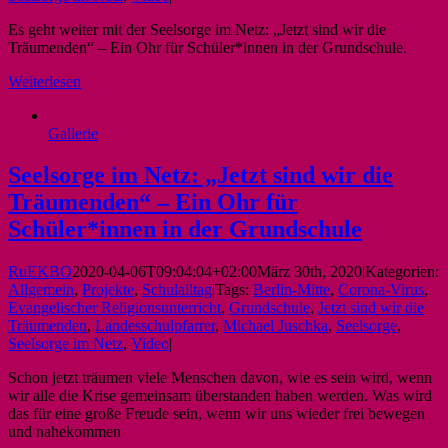
Es geht weiter mit der Seelsorge im Netz: „Jetzt sind wir die
Träumenden“ – Ein Ohr für Schüler*innen in der Grundschule.
Weiterlesen
Gallerie
Seelsorge im Netz: „Jetzt sind wir die
Träumenden“ – Ein Ohr für
Schüler*innen in der Grundschule
RuEKBO
2020-04-06T09:04:04+02:00
März 30th, 2020
|
Kategorien:
Allgemein
,
Projekte
,
Schulalltag
|
Tags:
Berlin-Mitte
,
Corona-Virus
,
Evangelischer Religionsunterricht
,
Grundschule
,
Jetzt sind wir die
Träumenden
,
Landesschulpfarrer
,
Michael Juschka
,
Seelsorge
,
Seelsorge im Netz
,
Video
|
Schon jetzt träumen viele Menschen davon, wie es sein wird, wenn
wir alle die Krise gemeinsam überstanden haben werden. Was wird
das für eine große Freude sein, wenn wir uns wieder frei bewegen
und nahekommen