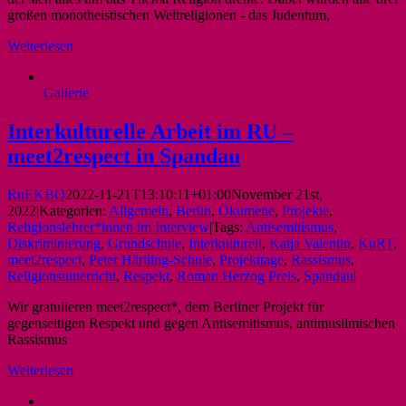
großen monotheistischen Weltreligionen - das Judentum,
Weiterlesen
Gallerie
Interkulturelle Arbeit im RU –
meet2respect in Spandau
RuEKBO
2022-11-21T13:10:11+01:00
November 21st,
2022
|
Kategorien:
Allgemein
,
Berlin
,
Ökumene
,
Projekte
,
Religionslehrer*innen im Interview
|
Tags:
Antisemitismus
,
Diskriminierung
,
Grundschule
,
Interkulturell
,
Katja Valentin
,
KuRT
,
meet2respect
,
Peter Härtling-Schule
,
Projekttage
,
Rassismus
,
Religionsunterricht
,
Respekt
,
Roman Herzog Preis
,
Spandau
|
Wir gratulieren meet2respect*, dem Berliner Projekt für
gegenseitigen Respekt und gegen Antisemitismus, antimuslimischen
Rassismus
Weiterlesen