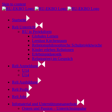
Skip to content
Startseite
Reli Unterricht
RU in Projektform
Globales Lernen
Lernlust Kirchenraum
Religionsphilosophische Schulprojektwoche
Kinder erleben Religionen
Erlebnispädagogik
Religion(en) im Gespräch
Reli Anmeldung
U14
Ü14
Reli Ausbildung
Reli Profis
Reli Jobs
Infomaterial und Unterstützungsangebote
Ostern und Passion – Unterrichtsimpulse