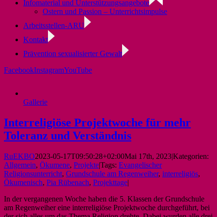
Infomaterial und Unterstützungsangebote
Ostern und Passion – Unterrichtsimpulse
Arbeitsstellen-ARU
Kontakt
Prävention sexualisierter Gewalt
Facebook
Instagram
YouTube
Gallerie
Interreligiöse Projektwoche für mehr
Toleranz und Verständnis
RuEKBO
2023-05-17T09:50:28+02:00
Mai 17th, 2023
|
Kategorien:
Allgemein
,
Ökumene
,
Projekte
|
Tags:
Evangelischer
Religionsunterricht
,
Grundschule am Regenweiher
,
interreligiös
,
Ökumenisch
,
Pia Rübenach
,
Projekttage
|
In der vergangenen Woche haben die 5. Klassen der Grundschule
am Regenweiher eine interreligiöse Projektwoche durchgeführt, bei
der sich alles um das Thema Religion drehte. Dabei wurden alle drei