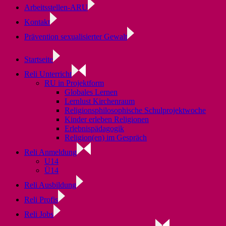
Arbeitsstellen-ARU
Kontakt
Prävention sexualisierter Gewalt
Startseite
Reli Unterricht
RU in Projektform
Globales Lernen
Lernlust Kirchenraum
Religionsphilosophische Schulprojektwoche
Kinder erleben Religionen
Erlebnispädagogik
Religion(en) im Gespräch
Reli Anmeldung
U14
Ü14
Reli Ausbildung
Reli Profis
Reli Jobs