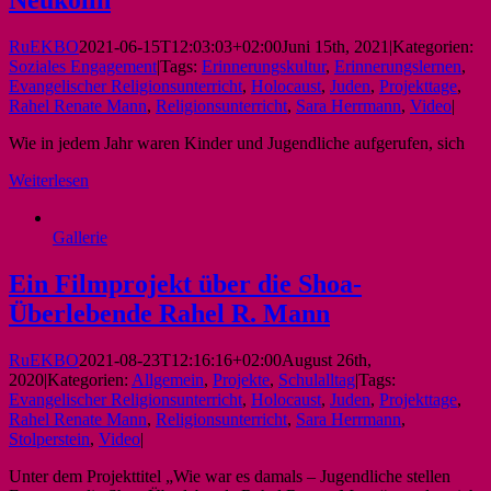
Neukölln
RuEKBO
2021-06-15T12:03:03+02:00
Juni 15th, 2021
|
Kategorien:
Soziales Engagement
|
Tags:
Erinnerungskultur
,
Erinnerungslernen
,
Evangelischer Religionsunterricht
,
Holocaust
,
Juden
,
Projekttage
,
Rahel Renate Mann
,
Religionsunterricht
,
Sara Herrmann
,
Video
|
Wie in jedem Jahr waren Kinder und Jugendliche aufgerufen, sich
Weiterlesen
Gallerie
Ein Filmprojekt über die Shoa-
Überlebende Rahel R. Mann
RuEKBO
2021-08-23T12:16:16+02:00
August 26th,
2020
|
Kategorien:
Allgemein
,
Projekte
,
Schulalltag
|
Tags:
Evangelischer Religionsunterricht
,
Holocaust
,
Juden
,
Projekttage
,
Rahel Renate Mann
,
Religionsunterricht
,
Sara Herrmann
,
Stolperstein
,
Video
|
Unter dem Projekttitel „Wie war es damals – Jugendliche stellen