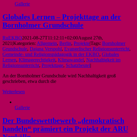
Gallerie
Globales Lernen – Projekttage an der
Bornholmer Grundschule
RuEKBO
2021-08-27T11:12:11+02:00
August 27th,
2021
|
Kategorien:
Allgemein
,
Berlin
,
Projekte
|
Tags:
Bornholmer
Grundschule
,
Dajana Verspohl
,
Evangelischer Religionsunterricht
,
Gemeinde- und Religionspädagogik in der EKBO
,
Globales
Lernen
,
Klimagerechtigkeit
,
Klimawandel
,
Nachhaltigkeit im
Religionsunterricht
,
Projekttage
,
Schatzbeutel
|
An der Bornholmer Grundschule wird Nachhaltigkeit groß
geschrieben, etwa durch die
Weiterlesen
Gallerie
Der Bundeswettbewerb „demokratisch
handeln“ prämiert ein Projekt der ARU