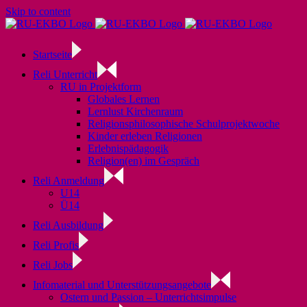
Skip to content
Startseite
Reli Unterricht
RU in Projektform
Globales Lernen
Lernlust Kirchenraum
Religionsphilosophische Schulprojektwoche
Kinder erleben Religionen
Erlebnispädagogik
Religion(en) im Gespräch
Reli Anmeldung
U14
Ü14
Reli Ausbildung
Reli Profis
Reli Jobs
Infomaterial und Unterstützungsangebote
Ostern und Passion – Unterrichtsimpulse