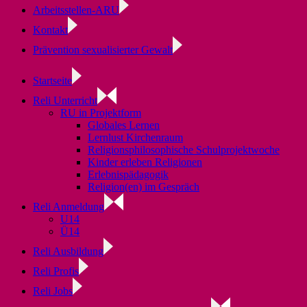
Arbeitsstellen-ARU
Kontakt
Prävention sexualisierter Gewalt
Startseite
Reli Unterricht
RU in Projektform
Globales Lernen
Lernlust Kirchenraum
Religionsphilosophische Schulprojektwoche
Kinder erleben Religionen
Erlebnispädagogik
Religion(en) im Gespräch
Reli Anmeldung
U14
Ü14
Reli Ausbildung
Reli Profis
Reli Jobs