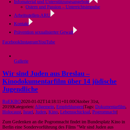
Infomaterial und Unterstützungsangebote
Ostern und Passion – Unterrichtsimpulse
Arbeitsstellen-ARU
Kontakt
Prävention sexualisierter Gewalt
Facebook
Instagram
YouTube
Gallerie
Wir sind Juden aus Breslau –
Kinodokumentarfilm über 14 jüdische
Jugendliche
RuEKBO
2020-01-02T14:18:11+01:00
Oktober 31st,
2019
|
Kategorien:
Allgemein
,
Empfehlungen
|
Tags:
Dokumentarfilm
,
Holocaust
,
Israel
,
Juden
,
Kino
,
Lebensschicksal
,
Pogromnacht
|
Zum Gedenken an die Pogromnacht findet im Bundesplatz Kino in
Berlin eine Sondervorführung des Films "Wir sind Juden aus