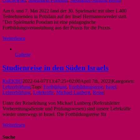
Olschewski
,
Spielmarkt Potsdam
,
Stephanus-Stiftung Berlin
|
Am 6. und 7. Mai 2022 fand der 30. Spielmarkt mit über 1.400
Teilnehmenden in Potsdam auf der Insel Hermannswerder statt.
"Der Spielmarkt Potsdam ist eine pädagogische
Fortbildungsveranstaltung aus der Praxis für die Praxis.
Weiterlesen
Gallerie
Studienreise in den Süden Israels
RuEKBO
2022-04-07T13:47:25+02:00
April 7th, 2022
|
Kategorien:
Lehrerbildung
|
Tags:
Fortbildung
,
Fortbildungsreise
,
Israel
,
Lehrerbildung
,
Lehrkräfte
,
Michael Lunberg
,
Reise
|
Unter der Reiseleitung von Michael Lunberg (Referatsleiter
Vorbereitungsdienste und Prüfungswesen) sind unsere Lehrkräfte
wieder unterwegs in Israel. Die Fortbildungsreise für
Weiterlesen
Suche