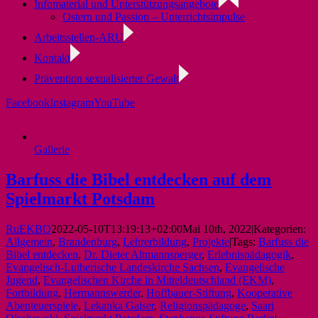
Infomaterial und Unterstützungsangebote
Ostern und Passion – Unterrichtsimpulse
Arbeitsstellen-ARU
Kontakt
Prävention sexualisierter Gewalt
Facebook
Instagram
YouTube
Gallerie
Barfuss die Bibel entdecken auf dem
Spielmarkt Potsdam
RuEKBO
2022-05-10T13:19:13+02:00
Mai 10th, 2022
|
Kategorien:
Allgemein
,
Brandenburg
,
Lehrerbildung
,
Projekte
|
Tags:
Barfuss die
Bibel entdecken
,
Dr. Dieter Altmannsperger
,
Erlebnispädagogik
,
Evangelisch-Lutherische Landeskirche Sachsen
,
Evangelische
Jugend
,
Evangelischen Kirche in Mitteldeutschland (EKM)
,
Fortbildung
,
Hermannswerder
,
Hoffbauer-Stiftung
,
Kooperative
Abenteuerspiele
,
Lekanka Gaiser
,
Religionspädagoge
,
Saari