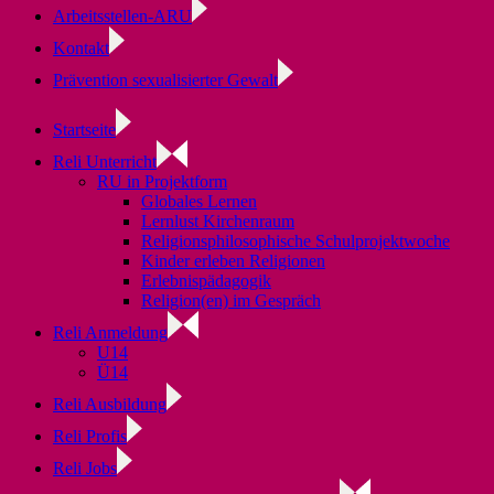
Arbeitsstellen-ARU
Kontakt
Prävention sexualisierter Gewalt
Startseite
Reli Unterricht
RU in Projektform
Globales Lernen
Lernlust Kirchenraum
Religionsphilosophische Schulprojektwoche
Kinder erleben Religionen
Erlebnispädagogik
Religion(en) im Gespräch
Reli Anmeldung
U14
Ü14
Reli Ausbildung
Reli Profis
Reli Jobs