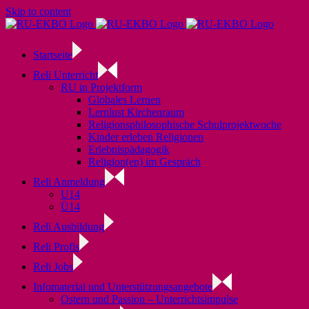
Skip to content
Startseite
Reli Unterricht
RU in Projektform
Globales Lernen
Lernlust Kirchenraum
Religionsphilosophische Schulprojektwoche
Kinder erleben Religionen
Erlebnispädagogik
Religion(en) im Gespräch
Reli Anmeldung
U14
Ü14
Reli Ausbildung
Reli Profis
Reli Jobs
Infomaterial und Unterstützungsangebote
Ostern und Passion – Unterrichtsimpulse