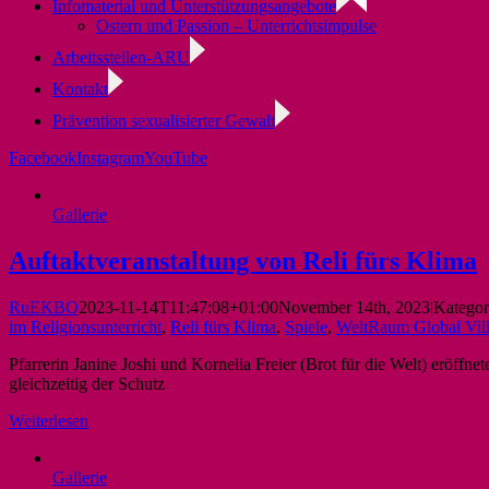
Infomaterial und Unterstützungsangebote
Ostern und Passion – Unterrichtsimpulse
Arbeitsstellen-ARU
Kontakt
Prävention sexualisierter Gewalt
Facebook
Instagram
YouTube
Gallerie
Auftaktveranstaltung von Reli fürs Klima
RuEKBO
2023-11-14T11:47:08+01:00
November 14th, 2023
|
Kategor
im Religionsunterricht
,
Reli fürs Klima
,
Spiele
,
WeltRaum Global Vil
Pfarrerin Janine Joshi und Kornelia Freier (Brot für die Welt) eröf
gleichzeitig der Schutz
Weiterlesen
Gallerie