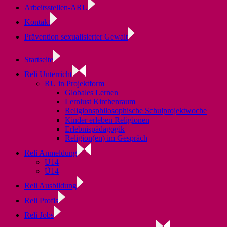
Arbeitsstellen-ARU
Kontakt
Prävention sexualisierter Gewalt
Startseite
Reli Unterricht
RU in Projektform
Globales Lernen
Lernlust Kirchenraum
Religionsphilosophische Schulprojektwoche
Kinder erleben Religionen
Erlebnispädagogik
Religion(en) im Gespräch
Reli Anmeldung
U14
Ü14
Reli Ausbildung
Reli Profis
Reli Jobs