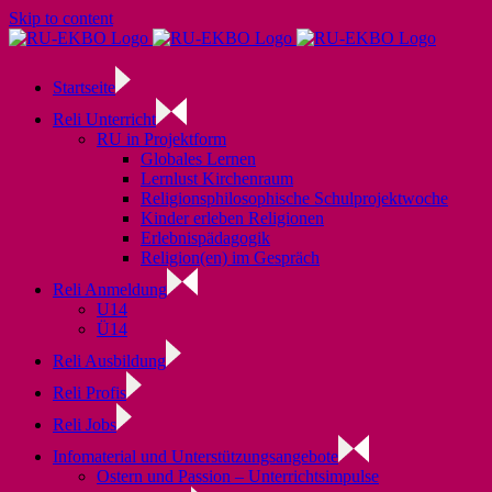
Skip to content
Startseite
Reli Unterricht
RU in Projektform
Globales Lernen
Lernlust Kirchenraum
Religionsphilosophische Schulprojektwoche
Kinder erleben Religionen
Erlebnispädagogik
Religion(en) im Gespräch
Reli Anmeldung
U14
Ü14
Reli Ausbildung
Reli Profis
Reli Jobs
Infomaterial und Unterstützungsangebote
Ostern und Passion – Unterrichtsimpulse