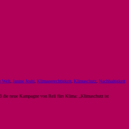
e Welt
,
Janine Joshi
,
Klimagerechtigkeit
,
Klimaschutz
,
Nachhaltigkeit
23 die neue Kampagne von Reli fürs Klima: „Klimaschutz ist