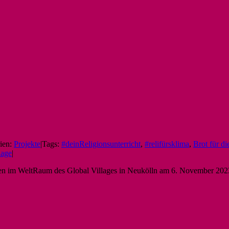
ien:
Projekte
|
Tags:
#deinReligionsunterricht
,
#relifürsklima
,
Brot für di
lage
|
fneten im WeltRaum des Global Villages in Neukölln am 6. November 20