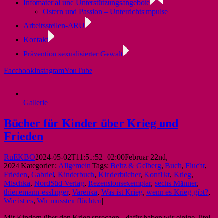
Infomaterial und Unterstützungsangebote
Ostern und Passion – Unterrichtsimpulse
Arbeitsstellen-ARU
Kontakt
Prävention sexualisierter Gewalt
Facebook
Instagram
YouTube
Gallerie
Bücher für Kinder über Krieg und
Frieden
RuEKBO
2024-05-02T11:51:52+02:00
Februar 22nd,
2024
|
Kategorien:
Allgemein
|
Tags:
Beltz & Gelberg
,
Buch
,
Flucht
,
Frieden
,
Gabriel
,
Kinderbuch
,
Kinderbücher
,
Konflikt
,
Krieg
,
Mischka
,
NordSüd Verlag
,
Rezensionsexemplar
,
sechs Männer
,
thienemann-esslinger
,
Varenka
,
Was ist Krieg
,
wenn es Krieg gibt?
,
Wie ist es
,
Wir mussten flüchten
|
Mit Kindern über den Krieg sprechen - dafür haben wir einige Titel