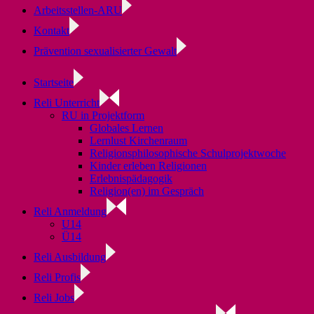
Arbeitsstellen-ARU
Kontakt
Prävention sexualisierter Gewalt
Startseite
Reli Unterricht
RU in Projektform
Globales Lernen
Lernlust Kirchenraum
Religionsphilosophische Schulprojektwoche
Kinder erleben Religionen
Erlebnispädagogik
Religion(en) im Gespräch
Reli Anmeldung
U14
Ü14
Reli Ausbildung
Reli Profis
Reli Jobs