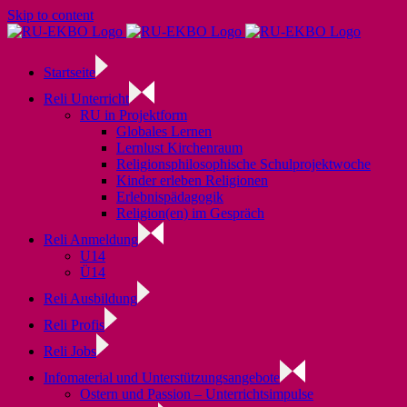
Skip to content
Startseite
Reli Unterricht
RU in Projektform
Globales Lernen
Lernlust Kirchenraum
Religionsphilosophische Schulprojektwoche
Kinder erleben Religionen
Erlebnispädagogik
Religion(en) im Gespräch
Reli Anmeldung
U14
Ü14
Reli Ausbildung
Reli Profis
Reli Jobs
Infomaterial und Unterstützungsangebote
Ostern und Passion – Unterrichtsimpulse