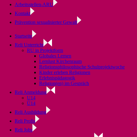
Arbeitsstellen-ARU
Kontakt
Prävention sexualisierter Gewalt
Startseite
Reli Unterricht
RU in Projektform
Globales Lernen
Lernlust Kirchenraum
Religionsphilosophische Schulprojektwoche
Kinder erleben Religionen
Erlebnispädagogik
Religion(en) im Gespräch
Reli Anmeldung
U14
Ü14
Reli Ausbildung
Reli Profis
Reli Jobs