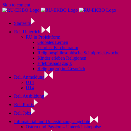
Skip to content
Startseite
Reli Unterricht
RU in Projektform
Globales Lernen
Lernlust Kirchenraum
Religionsphilosophische Schulprojektwoche
Kinder erleben Religionen
Erlebnispädagogik
Religion(en) im Gespräch
Reli Anmeldung
U14
Ü14
Reli Ausbildung
Reli Profis
Reli Jobs
Infomaterial und Unterstützungsangebote
Ostern und Passion – Unterrichtsimpulse