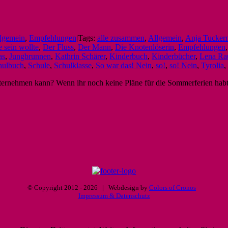
lgemein
,
Empfehlungen
|
Tags:
alle zusammen
,
Allgemein
,
Anja Tucker
 sein wollte
,
Der Fluss
,
Der Mann
,
Die Knotenlöserin
,
Empfehlungen
as
,
Jungbrunnen
,
Kathrin Schärer
,
Kinderbuch
,
Kinderbücher
,
Lena R
hulbuch
,
Schule
,
Schulklasse
,
So war das! Nein
,
so!
,
so! Nein
,
Tyrolia
,
unternehmen kann? Wenn ihr noch keine Pläne für die Sommerferien habt
© Copyright 2012 -
2026 | Webdesign by
Colors of Cronos
Impressum & Datenschutz