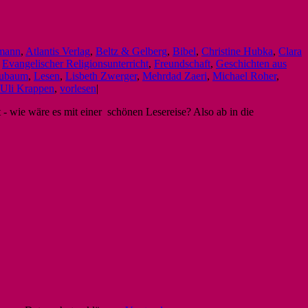
mann
,
Atlantis Verlag
,
Beltz & Gelberg
,
Bibel
,
Christine Hubka
,
Clara
,
Evangelischer Religionsunterricht
,
Freundschaft
,
Geschichten aus
aubaum
,
Lesen
,
Lisbeth Zwerger
,
Mehrdad Zaeri
,
Michael Roher
,
Uli Krappen
,
vorlesen
|
 - wie wäre es mit einer schönen Lesereise? Also ab in die