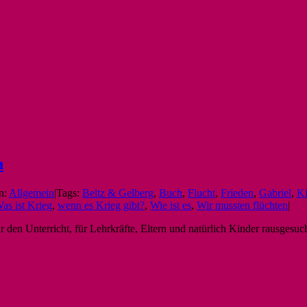
n
n:
Allgemein
|
Tags:
Beltz & Gelberg
,
Buch
,
Flucht
,
Frieden
,
Gabriel
,
Ki
as ist Krieg
,
wenn es Krieg gibt?
,
Wie ist es
,
Wir mussten flüchten
|
ür den Unterricht, für Lehrkräfte, Eltern und natürlich Kinder rausge