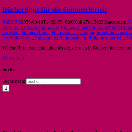
Büchertipps für die Sommerferien
RuEKBO
2025-08-18T14:28:33+02:00
Juli 27th, 2023
|
Kategorien:
Al
Fürwirth
,
Cornelia Funke
,
Das Buch
,
das niemand las
,
der eine Blume
der Bibel
,
Hannes Binder
,
Heinz Janisch
,
Ich ging in Schuhen aus Gr
NordSüd Verlag
,
Philosophie
,
Religionsbuch
,
Religionsunterricht
,
Sc
Welche Reise ist nachhaltiger als die, die man in Büchern jederzeit 
Weiterlesen
Suche
Suche nach: