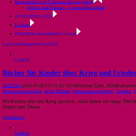
Infomaterial und Unterstützungsangebote
Ostern und Passion – Unterrichtsimpulse
Arbeitsstellen-ARU
Kontakt
Prävention sexualisierter Gewalt
Facebook
Instagram
YouTube
Gallerie
Bücher für Kinder über Krieg und Friede
RuEKBO
2024-05-02T11:51:52+02:00
Februar 22nd, 2024
|
Kategorie
Rezensionsexemplar
,
sechs Männer
,
thienemann-esslinger
,
Varenka
,
W
Mit Kindern über den Krieg sprechen - dafür haben wir einige Titel f
Fragen zum Thema
Weiterlesen
Gallerie