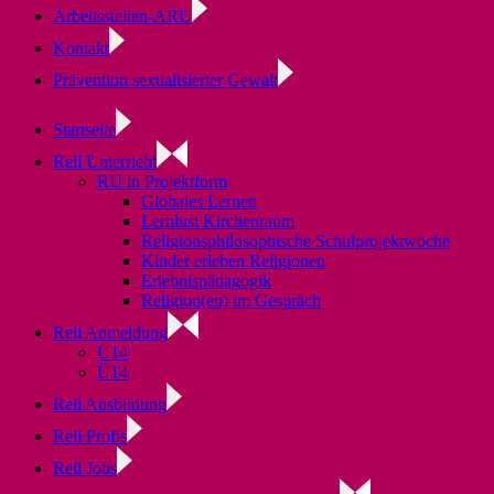
Arbeitsstellen-ARU
Kontakt
Prävention sexualisierter Gewalt
Startseite
Reli Unterricht
RU in Projektform
Globales Lernen
Lernlust Kirchenraum
Religionsphilosophische Schulprojektwoche
Kinder erleben Religionen
Erlebnispädagogik
Religion(en) im Gespräch
Reli Anmeldung
U14
Ü14
Reli Ausbildung
Reli Profis
Reli Jobs