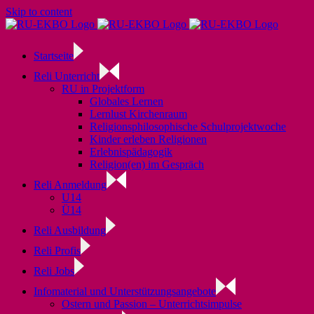
Skip to content
Startseite
Reli Unterricht
RU in Projektform
Globales Lernen
Lernlust Kirchenraum
Religionsphilosophische Schulprojektwoche
Kinder erleben Religionen
Erlebnispädagogik
Religion(en) im Gespräch
Reli Anmeldung
U14
Ü14
Reli Ausbildung
Reli Profis
Reli Jobs
Infomaterial und Unterstützungsangebote
Ostern und Passion – Unterrichtsimpulse