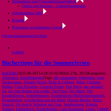
Infomaterial und Unterstützungsangebote
Ostern und Passion – Unterrichtsimpulse
Arbeitsstellen-ARU
Kontakt
Prävention sexualisierter Gewalt
Facebook
Instagram
YouTube
Gallerie
Büchertipps für die Sommerferien
RuEKBO
2025-08-18T14:28:33+02:00
Juli 27th, 2023
|
Kategorien:
Allgemein
,
Empfehlungen
|
Tags:
alle zusammen
,
Allgemein
,
Anja
Tuckermann
,
Atlantis Verlag
,
Beltz & Gelberg
,
Bibel
,
Christine
Hubka
,
Clara Fürwirth
,
Cornelia Funke
,
Das Buch
,
das niemand
las
,
der eine Blume sein wollte
,
Der Fluss
,
Der Mann
,
Die
Knotenlöserin
,
Empfehlungen
,
Evangelischer Religionsunterricht
,
Freundschaft
,
Geschichten aus der Bibel
,
Hannes Binder
,
Heinz
Janisch
,
Ich ging in Schuhen aus Gras
,
Jungbrunnen
,
Kathrin
Schärer
,
Kinderbuch
,
Kinderbücher
,
Lena Raubaum
,
Lesen
,
Lisbeth