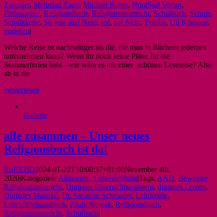
Zwerger
,
Mehrdad Zaeri
,
Michael Roher
,
NordSüd Verlag
,
Philosophie
,
Religionsbuch
,
Religionsunterricht
,
Schulbuch
,
Schule
,
Schulklasse
,
So war das! Nein
,
so!
,
so! Nein
,
Tyrolia
,
Uli Krappen
,
vorlesen
|
Welche Reise ist nachhaltiger als die, die man in Büchern jederzeit
unternehmen kann? Wenn ihr noch keine Pläne für die
Sommerferien habt - wie wäre es mit einer schönen Lesereise? Also
ab in die
Weiterlesen
Gallerie
alle zusammen – Unser neues
Religionsbuch ist da!
RuEKBO
2024-01-22T10:00:37+01:00
November 4th,
2020
|
Kategorien:
Allgemein
,
Lehrerbildung
|
Tags:
AKD
,
Bewegter
Religionsunterricht
,
Digitaler Unterrichtsassistent
,
digitales Lernen
,
Digitales Material
,
Dr. Susanne Schroeder
,
Lehrkräfte
,
Lehrkräftehandbuch
,
Paula Nowak
,
Religionsbuch
,
Religionsunterricht
,
Schulbuch
|