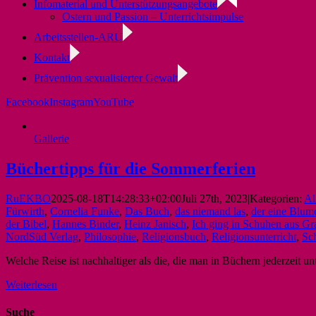
Infomaterial und Unterstützungsangebote
Ostern und Passion – Unterrichtsimpulse
Arbeitsstellen-ARU
Kontakt
Prävention sexualisierter Gewalt
Facebook
Instagram
YouTube
Gallerie
Büchertipps für die Sommerferien
RuEKBO
2025-08-18T14:28:33+02:00
Juli 27th, 2023
|
Kategorien:
Al
Fürwirth
,
Cornelia Funke
,
Das Buch
,
das niemand las
,
der eine Blume
der Bibel
,
Hannes Binder
,
Heinz Janisch
,
Ich ging in Schuhen aus Gr
NordSüd Verlag
,
Philosophie
,
Religionsbuch
,
Religionsunterricht
,
Sc
Welche Reise ist nachhaltiger als die, die man in Büchern jederzeit 
Weiterlesen
Suche