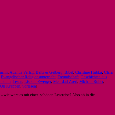
mann
,
Atlantis Verlag
,
Beltz & Gelberg
,
Bibel
,
Christine Hubka
,
Clara
,
Evangelischer Religionsunterricht
,
Freundschaft
,
Geschichten aus
aubaum
,
Lesen
,
Lisbeth Zwerger
,
Mehrdad Zaeri
,
Michael Roher
,
Uli Krappen
,
vorlesen
|
 - wie wäre es mit einer schönen Lesereise? Also ab in die