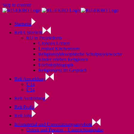
Skip to content
Startseite
Reli Unterricht
RU in Projektform
Globales Lernen
Lernlust Kirchenraum
Religionsphilosophische Schulprojektwoche
Kinder erleben Religionen
Erlebnispädagogik
Religion(en) im Gespräch
Reli Anmeldung
U14
Ü14
Reli Ausbildung
Reli Profis
Reli Jobs
Infomaterial und Unterstützungsangebote
Ostern und Passion – Unterrichtsimpulse