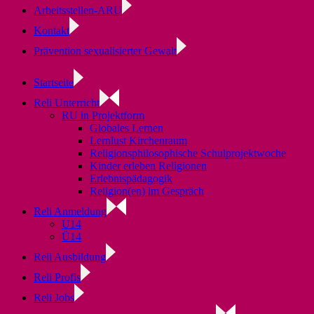
Arbeitsstellen-ARU
Kontakt
Prävention sexualisierter Gewalt
Startseite
Reli Unterricht
RU in Projektform
Globales Lernen
Lernlust Kirchenraum
Religionsphilosophische Schulprojektwoche
Kinder erleben Religionen
Erlebnispädagogik
Religion(en) im Gespräch
Reli Anmeldung
U14
Ü14
Reli Ausbildung
Reli Profis
Reli Jobs