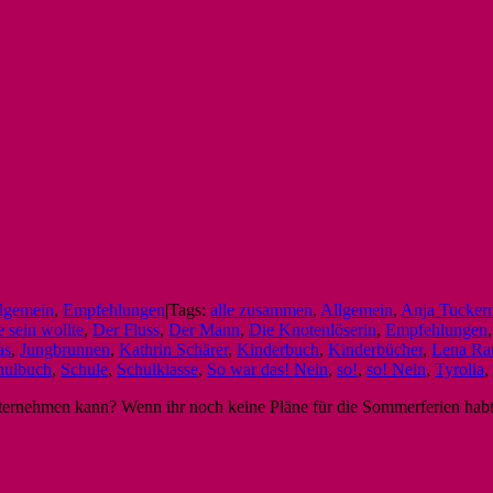
lgemein
,
Empfehlungen
|
Tags:
alle zusammen
,
Allgemein
,
Anja Tucker
 sein wollte
,
Der Fluss
,
Der Mann
,
Die Knotenlöserin
,
Empfehlungen
as
,
Jungbrunnen
,
Kathrin Schärer
,
Kinderbuch
,
Kinderbücher
,
Lena R
hulbuch
,
Schule
,
Schulklasse
,
So war das! Nein
,
so!
,
so! Nein
,
Tyrolia
,
unternehmen kann? Wenn ihr noch keine Pläne für die Sommerferien habt