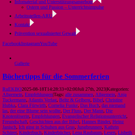
Infomaterial und Unterstützungsangebote
Ostern und Passion – Unterrichtsimpulse
Arbeitsstellen-ARU
Kontakt
Prävention sexualisierter Gewalt
Facebook
Instagram
YouTube
Gallerie
Büchertipps für die Sommerferien
RuEKBO
2025-08-18T14:28:33+02:00
Juli 27th, 2023
|
Kategorien:
Allgemein
,
Empfehlungen
|
Tags:
alle zusammen
,
Allgemein
,
Anja
Tuckermann
,
Atlantis Verlag
,
Beltz & Gelberg
,
Bibel
,
Christine
Hubka
,
Clara Fürwirth
,
Cornelia Funke
,
Das Buch
,
das niemand
las
,
der eine Blume sein wollte
,
Der Fluss
,
Der Mann
,
Die
Knotenlöserin
,
Empfehlungen
,
Evangelischer Religionsunterricht
,
Freundschaft
,
Geschichten aus der Bibel
,
Hannes Binder
,
Heinz
Janisch
,
Ich ging in Schuhen aus Gras
,
Jungbrunnen
,
Kathrin
Schärer
,
Kinderbuch
,
Kinderbücher
,
Lena Raubaum
,
Lesen
,
Lisbeth