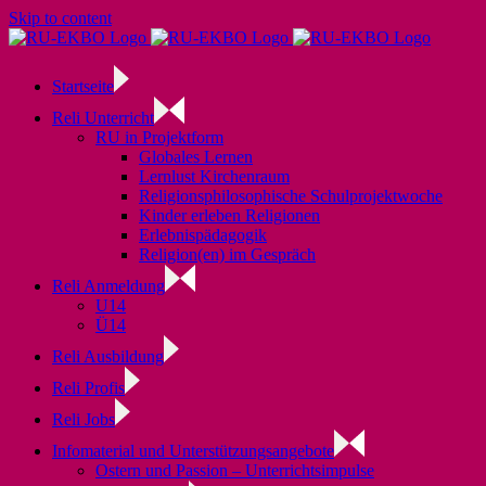
Skip to content
Startseite
Reli Unterricht
RU in Projektform
Globales Lernen
Lernlust Kirchenraum
Religionsphilosophische Schulprojektwoche
Kinder erleben Religionen
Erlebnispädagogik
Religion(en) im Gespräch
Reli Anmeldung
U14
Ü14
Reli Ausbildung
Reli Profis
Reli Jobs
Infomaterial und Unterstützungsangebote
Ostern und Passion – Unterrichtsimpulse