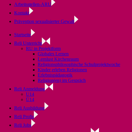
Arbeitsstellen-ARU
Kontakt
Prävention sexualisierter Gewalt
Startseite
Reli Unterricht
RU in Projektform
Globales Lernen
Lernlust Kirchenraum
Religionsphilosophische Schulprojektwoche
Kinder erleben Religionen
Erlebnispädagogik
Religion(en) im Gespräch
Reli Anmeldung
U14
Ü14
Reli Ausbildung
Reli Profis
Reli Jobs