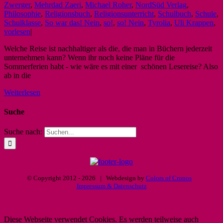
Zwerger
,
Mehrdad Zaeri
,
Michael Roher
,
NordSüd Verlag
,
Philosophie
,
Religionsbuch
,
Religionsunterricht
,
Schulbuch
,
Schule
,
Schulklasse
,
So war das! Nein
,
so!
,
so! Nein
,
Tyrolia
,
Uli Krappen
,
vorlesen
|
Welche Reise ist nachhaltiger als die, die man in Büchern jederzeit
unternehmen kann? Wenn ihr noch keine Pläne für die
Sommerferien habt - wie wäre es mit einer schönen Lesereise? Also
ab in die
Weiterlesen
Suche
Suche nach:
© Copyright 2012 -
2026 | Webdesign by
Colors of Cronos
Impressum & Datenschutz
Diese Webseite verwendet Cookies. Es werden teilweise auch