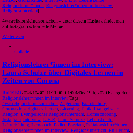
EKBO
,
Grundschule
,
Interview
,
L-E-R
,
Lebenskunde
,
Religionslehrer*innen
,
Religionslehrer*innen im Interview
,
Religionsunterricht
|
#wasreligionslehrersomachen – unter diesem Hashtag findet man
auf Instagram schon jede Menge
Weiterlesen
Gallerie
Religionslehrer*innen im Interview:
Laura Schulze über Digitales Lernen in
Zeiten von Corona
RuEKBO
2024-10-30T11:11:00+01:00
März 19th, 2020
|
Kategorien:
Religionslehrer*innen im Interview
|
Tags:
#wasreligionslehrersomachen
,
Allgemein
,
Brandenburg
,
Coronavirus
,
digitales Lernen
,
e-learning
,
Ethik
,
Evangelische
Religion
,
Evangelischer Religionsunterricht
,
Homeschooling
,
Instagram
,
Interview
,
L-E-R
,
Laura Schulze
,
Lebenskunde
,
Lehrerbildung
,
Lerncoach
,
Padlet
,
Potsdam
,
Religionslehrer*innen
,
Religionslehrer*innen im Interview
,
Religionsunterricht
,
Ru Bericht
,