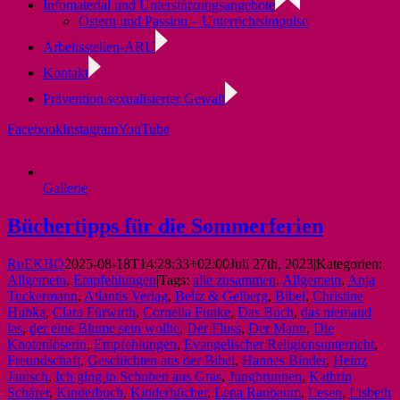
Infomaterial und Unterstützungsangebote
Ostern und Passion – Unterrichtsimpulse
Arbeitsstellen-ARU
Kontakt
Prävention sexualisierter Gewalt
Facebook
Instagram
YouTube
Gallerie
Büchertipps für die Sommerferien
RuEKBO
2025-08-18T14:28:33+02:00
Juli 27th, 2023
|
Kategorien:
Allgemein
,
Empfehlungen
|
Tags:
alle zusammen
,
Allgemein
,
Anja
Tuckermann
,
Atlantis Verlag
,
Beltz & Gelberg
,
Bibel
,
Christine
Hubka
,
Clara Fürwirth
,
Cornelia Funke
,
Das Buch
,
das niemand
las
,
der eine Blume sein wollte
,
Der Fluss
,
Der Mann
,
Die
Knotenlöserin
,
Empfehlungen
,
Evangelischer Religionsunterricht
,
Freundschaft
,
Geschichten aus der Bibel
,
Hannes Binder
,
Heinz
Janisch
,
Ich ging in Schuhen aus Gras
,
Jungbrunnen
,
Kathrin
Schärer
,
Kinderbuch
,
Kinderbücher
,
Lena Raubaum
,
Lesen
,
Lisbeth