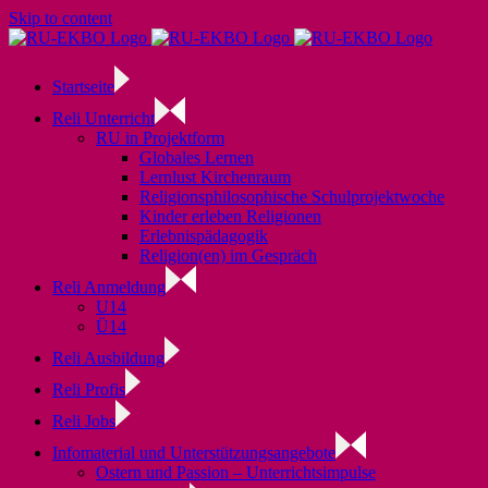
Skip to content
Startseite
Reli Unterricht
RU in Projektform
Globales Lernen
Lernlust Kirchenraum
Religionsphilosophische Schulprojektwoche
Kinder erleben Religionen
Erlebnispädagogik
Religion(en) im Gespräch
Reli Anmeldung
U14
Ü14
Reli Ausbildung
Reli Profis
Reli Jobs
Infomaterial und Unterstützungsangebote
Ostern und Passion – Unterrichtsimpulse