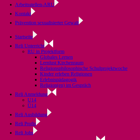
Arbeitsstellen-ARU
Kontakt
Prävention sexualisierter Gewalt
Startseite
Reli Unterricht
RU in Projektform
Globales Lernen
Lernlust Kirchenraum
Religionsphilosophische Schulprojektwoche
Kinder erleben Religionen
Erlebnispädagogik
Religion(en) im Gespräch
Reli Anmeldung
U14
Ü14
Reli Ausbildung
Reli Profis
Reli Jobs