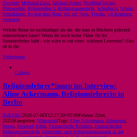
Zwerger
,
Mehrdad Zaeri
,
Michael Roher
,
NordSüd Verlag
,
Philosophie
,
Religionsbuch
,
Religionsunterricht
,
Schulbuch
,
Schule
,
Schulklasse
,
So war das! Nein
,
so!
,
so! Nein
,
Tyrolia
,
Uli Krappen
,
vorlesen
|
Welche Reise ist nachhaltiger als die, die man in Büchern jederzeit
unternehmen kann? Wenn ihr noch keine Pläne für die
Sommerferien habt - wie wäre es mit einer schönen Lesereise? Also
ab in die
Weiterlesen
Gallerie
Religionslehrer*innen im Interview:
Aline Ackermann, Religionslehrerin in
Berlin
RuEKBO
2026-07-06T12:27:30+02:00
Februar 22nd,
2021
|
Kategorien:
Allgemein
|
Tags:
Aline Ackermann
,
Allgemein
,
Berlin
,
Biesdorf
,
Ethik
,
Evangelische Religion
,
Evangelischer
Religionsunterricht
,
Gemeinde- und Religionspädagogik in der