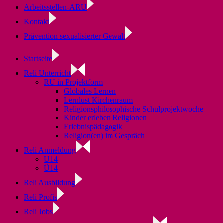
Arbeitsstellen-ARU
Kontakt
Prävention sexualisierter Gewalt
Startseite
Reli Unterricht
RU in Projektform
Globales Lernen
Lernlust Kirchenraum
Religionsphilosophische Schulprojektwoche
Kinder erleben Religionen
Erlebnispädagogik
Religion(en) im Gespräch
Reli Anmeldung
U14
Ü14
Reli Ausbildung
Reli Profis
Reli Jobs