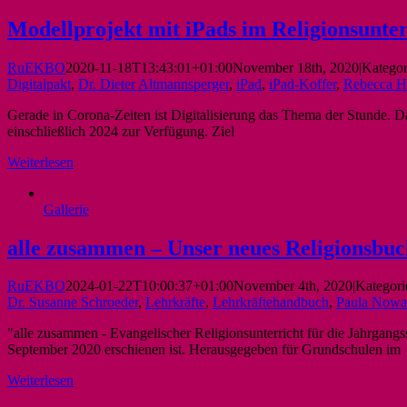
Modellprojekt mit iPads im Religionsunter
RuEKBO
2020-11-18T13:43:01+01:00
November 18th, 2020
|
Kategor
Digitalpakt
,
Dr. Dieter Altmannsperger
,
iPad
,
iPad-Koffer
,
Rebecca H
Gerade in Corona-Zeiten ist Digitalisierung das Thema der Stunde. Da
einschließlich 2024 zur Verfügung. Ziel
Weiterlesen
Gallerie
alle zusammen – Unser neues Religionsbuch
RuEKBO
2024-01-22T10:00:37+01:00
November 4th, 2020
|
Kategori
Dr. Susanne Schroeder
,
Lehrkräfte
,
Lehrkräftehandbuch
,
Paula Now
"alle zusammen - Evangelischer Religionsunterricht für die Jahrgang
September 2020 erschienen ist. Herausgegeben für Grundschulen im
Weiterlesen