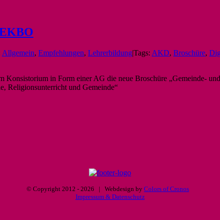
r EKBO
:
Allgemein
,
Empfehlungen
,
Lehrerbildung
|
Tags:
AKD
,
Broschüre
,
Dig
em Konsistorium in Form einer AG die neue Broschüre „Gemeinde- un
, Religionsunterricht und Gemeinde“
© Copyright 2012 -
2026 | Webdesign by
Colors of Cronos
Impressum & Datenschutz