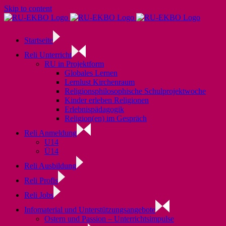
Skip to content
Startseite
Reli Unterricht
RU in Projektform
Globales Lernen
Lernlust Kirchenraum
Religionsphilosophische Schulprojektwoche
Kinder erleben Religionen
Erlebnispädagogik
Religion(en) im Gespräch
Reli Anmeldung
U14
Ü14
Reli Ausbildung
Reli Profis
Reli Jobs
Infomaterial und Unterstützungsangebote
Ostern und Passion – Unterrichtsimpulse