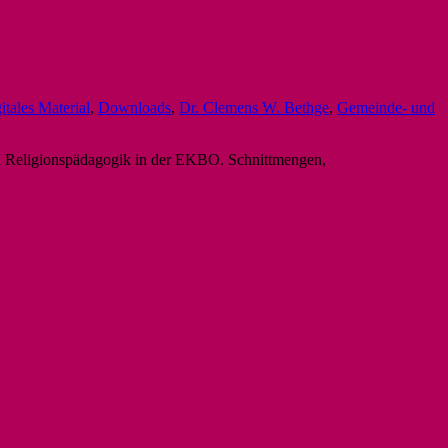
itales Material
,
Downloads
,
Dr. Clemens W. Bethge
,
Gemeinde- und
d Religionspädagogik in der EKBO. Schnittmengen,