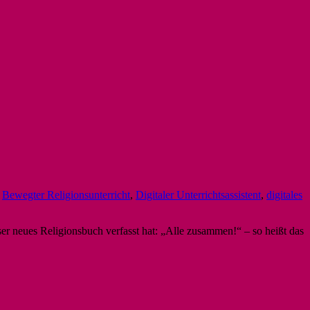
,
Bewegter Religionsunterricht
,
Digitaler Unterrichtsassistent
,
digitales
ser neues Religionsbuch verfasst hat: „Alle zusammen!“ – so heißt das