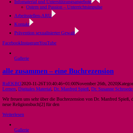
Infomaterial und Unterstützungsangebote
Ostern und Passion – Unterrichtsimpulse
Arbeitsstellen-ARU
Kontakt
Prävention sexualisierter Gewalt
Facebook
Instagram
YouTube
Gallerie
alle zusammen – eine Buchrezension
RuEKBO
2020-11-26T10:40:46+01:00
November 26th, 2020
|
Kategor
Lernen
,
Digitales Material
,
Dr. Manfred Spieß
,
Dr. Susanne Schroede
Wir freuen uns sehr über die Buchrezension von Dr. Manfred Spieß, de
neue Religionsbuch[2] für den
Weiterlesen
Gallerie