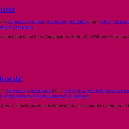
richt
ien:
Allgemein
,
Projekte
,
Ru Bericht
,
Schulalltag
|
Tags:
AKD
,
Christo
abicht
,
Zeitsprung
|
s unterstreicht auch der Digitalpakt in Berlin. 257 Millionen Euro aus
 ist da!
en:
Allgemein
,
Lehrerbildung
|
Tags:
AKD
,
Bewegter Religionsunterrich
ak
,
Religionsbuch
,
Religionsunterricht
,
Schulbuch
|
sstufen 1-3" heißt das neue Religionsbuch, dass unter der Leitung vo