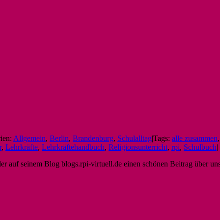
ien:
Allgemein
,
Berlin
,
Brandenburg
,
Schulalltag
|
Tags:
alle zusammen
r
,
Lehrkräfte
,
Lehrkräftehandbuch
,
Religionsunterricht
,
rpi
,
Schulbuch
|
r auf seinem Blog blogs.rpi-virtuell.de einen schönen Beitrag über un