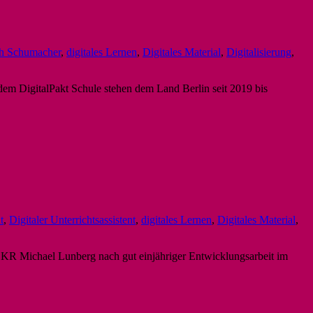
ph Schumacher
,
digitales Lernen
,
Digitales Material
,
Digitalisierung
,
 dem DigitalPakt Schule stehen dem Land Berlin seit 2019 bis
t
,
Digitaler Unterrichtsassistent
,
digitales Lernen
,
Digitales Material
,
n OKR Michael Lunberg nach gut einjähriger Entwicklungsarbeit im