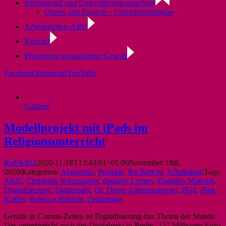
Infomaterial und Unterstützungsangebote
Ostern und Passion – Unterrichtsimpulse
Arbeitsstellen-ARU
Kontakt
Prävention sexualisierter Gewalt
Facebook
Instagram
YouTube
Gallerie
Modellprojekt mit iPads im
Religionsunterricht
RuEKBO
2020-11-18T13:43:01+01:00
November 18th,
2020
|
Kategorien:
Allgemein
,
Projekte
,
Ru Bericht
,
Schulalltag
|
Tags:
AKD
,
Christoph Schumacher
,
digitales Lernen
,
Digitales Material
,
Digitalisierung
,
Digitalpakt
,
Dr. Dieter Altmannsperger
,
iPad
,
iPad-
Koffer
,
Rebecca Habicht
,
Zeitsprung
|
Gerade in Corona-Zeiten ist Digitalisierung das Thema der Stunde.
Das unterstreicht auch der Digitalpakt in Berlin. 257 Millionen Euro