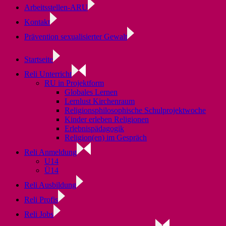
Arbeitsstellen-ARU
Kontakt
Prävention sexualisierter Gewalt
Startseite
Reli Unterricht
RU in Projektform
Globales Lernen
Lernlust Kirchenraum
Religionsphilosophische Schulprojektwoche
Kinder erleben Religionen
Erlebnispädagogik
Religion(en) im Gespräch
Reli Anmeldung
U14
Ü14
Reli Ausbildung
Reli Profis
Reli Jobs