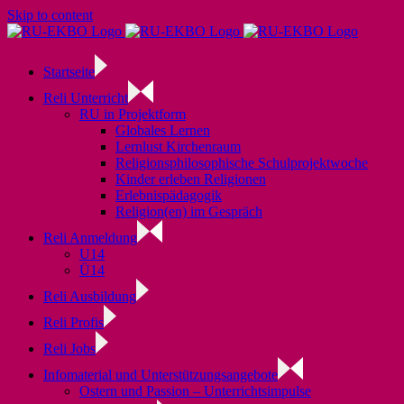
Skip to content
Startseite
Reli Unterricht
RU in Projektform
Globales Lernen
Lernlust Kirchenraum
Religionsphilosophische Schulprojektwoche
Kinder erleben Religionen
Erlebnispädagogik
Religion(en) im Gespräch
Reli Anmeldung
U14
Ü14
Reli Ausbildung
Reli Profis
Reli Jobs
Infomaterial und Unterstützungsangebote
Ostern und Passion – Unterrichtsimpulse