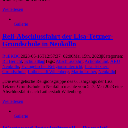
Weiterlesen
Gallerie
Reli-Abschlussfahrt der Lisa-Tetzner-
Grundschule in Neukölln
RuEKBO
2023-05-16T12:57:37+02:00
Mai 15th, 2023
|
Kategorien:
Ru Bericht
,
Schulalltag
|
Tags:
Abschlussfahrt
,
Actionbound
,
ARU
Neukölln
,
Evangelischer Religionsunterricht
,
Lisa-Tetzner-
Grundschule
,
Lutherstadt Wittenberg
,
Martin Luther
,
Neukölln
|
„Die evangelische Religionsgruppe des 6. Jahrgangs der Lisa-
Tetzner-Grundschule in Neukölln machte vom 5.-7. Mai 2023 eine
Abschlussfahrt nach Lutherstadt Wittenberg.
Weiterlesen
Gallerie