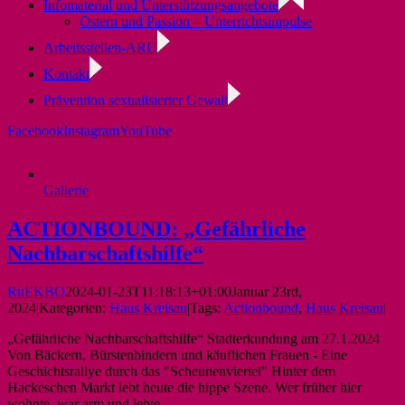
Infomaterial und Unterstützungsangebote
Ostern und Passion – Unterrichtsimpulse
Arbeitsstellen-ARU
Kontakt
Prävention sexualisierter Gewalt
Facebook
Instagram
YouTube
Gallerie
ACTIONBOUND: „Gefährliche
Nachbarschaftshilfe“
RuEKBO
2024-01-23T11:18:13+01:00
Januar 23rd,
2024
|
Kategorien:
Haus Kreisau
|
Tags:
Actionbound
,
Haus Kreisau
|
„Gefährliche Nachbarschaftshilfe“ Stadterkundung am 27.1.2024
Von Bäckern, Bürstenbindern und käuflichen Frauen - Eine
Geschichtsrallye durch das "Scheunenviertel" Hinter dem
Hackeschen Markt lebt heute die hippe Szene. Wer früher hier
wohnte, war arm und lebte