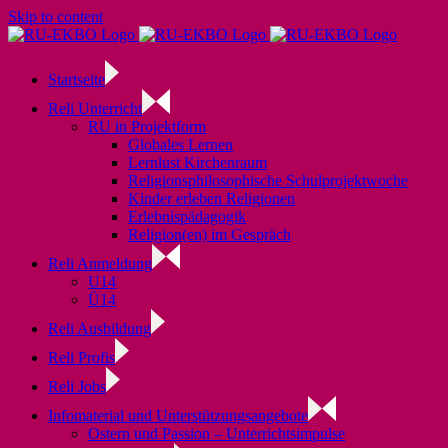
Skip to content
Startseite
Reli Unterricht
RU in Projektform
Globales Lernen
Lernlust Kirchenraum
Religionsphilosophische Schulprojektwoche
Kinder erleben Religionen
Erlebnispädagogik
Religion(en) im Gespräch
Reli Anmeldung
U14
Ü14
Reli Ausbildung
Reli Profis
Reli Jobs
Infomaterial und Unterstützungsangebote
Ostern und Passion – Unterrichtsimpulse