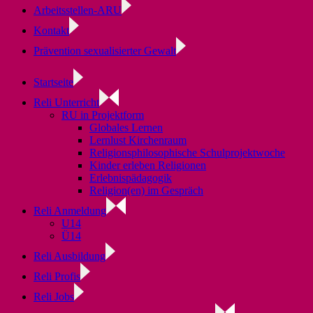
Arbeitsstellen-ARU
Kontakt
Prävention sexualisierter Gewalt
Startseite
Reli Unterricht
RU in Projektform
Globales Lernen
Lernlust Kirchenraum
Religionsphilosophische Schulprojektwoche
Kinder erleben Religionen
Erlebnispädagogik
Religion(en) im Gespräch
Reli Anmeldung
U14
Ü14
Reli Ausbildung
Reli Profis
Reli Jobs