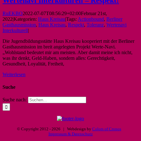
Wertenavi Interkulturell – Respekt!
RuEKBO
2022-07-07T08:56:29+02:00
Februar 21st,
2022
|
Kategorien:
Haus Kreisau
|
Tags:
Actionbound
,
Berliner
Gasthausmission
,
Haus Kreisau
,
Respekt
,
Toleranz
,
Wertenavi
Interkulturell
|
Die Jugendbildungsstätte Haus Kreisau kooperiert mit der Berliner
Gasthausmission im breit angelegten Projekt Werte-Navi.
„Wohlstand bedeutet mir am meisten. Aber damit meine ich nicht,
was ihr denkt, Geld-Haben, sondern alles: Gerechtigkeit,
Gesundheit, Loyalität, Freiheit,
Weiterlesen
Suche
Suche nach:
© Copyright 2012 -
2026 | Webdesign by
Colors of Cronos
Impressum & Datenschutz