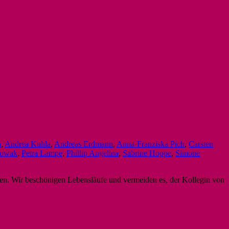
n
,
Andrea Kuhla
,
Andreas Erdmann
,
Anna-Franziska Pich
,
Carsten
Nowak
,
Petra Lampe
,
Phillip Angelina
,
Sabrine Hoppe
,
Simone
chen. Wir beschönigen Lebensläufe und vermeiden es, der Kollegin von