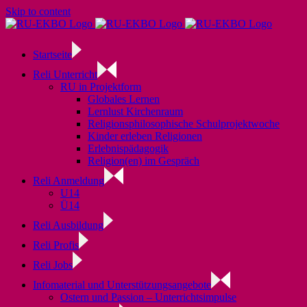
Skip to content
Startseite
Reli Unterricht
RU in Projektform
Globales Lernen
Lernlust Kirchenraum
Religionsphilosophische Schulprojektwoche
Kinder erleben Religionen
Erlebnispädagogik
Religion(en) im Gespräch
Reli Anmeldung
U14
Ü14
Reli Ausbildung
Reli Profis
Reli Jobs
Infomaterial und Unterstützungsangebote
Ostern und Passion – Unterrichtsimpulse