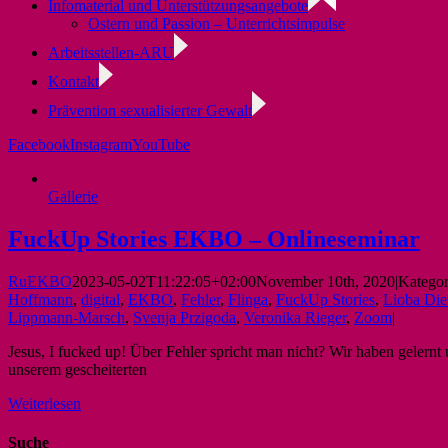
Infomaterial und Unterstützungsangebote
Ostern und Passion – Unterrichtsimpulse
Arbeitsstellen-ARU
Kontakt
Prävention sexualisierter Gewalt
Facebook
Instagram
YouTube
Gallerie
FuckUp Stories EKBO – Onlineseminar
RuEKBO
2023-05-02T11:22:05+02:00
November 10th, 2020
|
Kategor
Hoffmann
,
digital
,
EKBO
,
Fehler
,
Flinga
,
FuckUp Stories
,
Lioba Die
Lippmann-Marsch
,
Svenja Przigoda
,
Veronika Rieger
,
Zoom
|
Jesus, I fucked up! Über Fehler spricht man nicht? Wir haben gelern
unserem gescheiterten
Weiterlesen
Suche