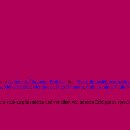
ien:
Allgemein
,
Ökumene
,
Projekte
|
Tags:
#wasreligionslehrersomache
z
,
Maike Schöfer
,
Mentimeter
,
Nico Ballmann
,
Onlineseminar
,
Paula 
t uns stark zu präsentieren und vor allem von unseren Erfolgen zu spre