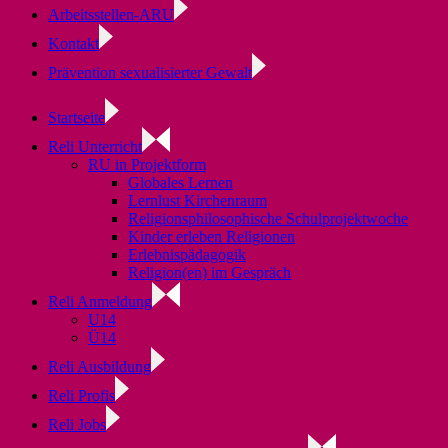
Arbeitsstellen-ARU
Kontakt
Prävention sexualisierter Gewalt
Startseite
Reli Unterricht
RU in Projektform
Globales Lernen
Lernlust Kirchenraum
Religionsphilosophische Schulprojektwoche
Kinder erleben Religionen
Erlebnispädagogik
Religion(en) im Gespräch
Reli Anmeldung
U14
Ü14
Reli Ausbildung
Reli Profis
Reli Jobs