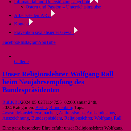
Infomaterial und Unterstützungsangebote
Ostern und Passion – Unterrichtsimpulse
Arbeitsstellen-ARU
Kontakt
Prävention sexualisierter Gewalt
Facebook
Instagram
YouTube
Gallerie
Unser Religionslehrer Wolfgang Rall
beim Neujahrsempfang des
Bundespräsidenten
RuEKBO
2024-05-02T11:47:55+02:00
Januar 24th,
2024
|
Kategorien:
Berlin
,
Brandenburg
|
Tags:
#wasreligionslehrersomachen
,
Antirassismus
,
Antisemitismus
,
Auszeichnung
,
Bundespräsident
,
Religionslehrer
,
Wolfgang Rall
|
Eine ganz besondere Ehre erfuhr unser Religionslehrer Wolfgang