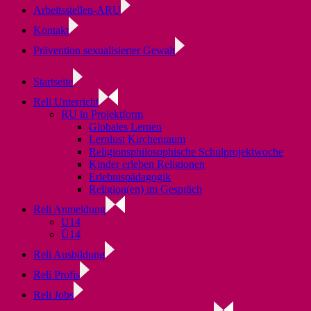
Arbeitsstellen-ARU
Kontakt
Prävention sexualisierter Gewalt
Startseite
Reli Unterricht
RU in Projektform
Globales Lernen
Lernlust Kirchenraum
Religionsphilosophische Schulprojektwoche
Kinder erleben Religionen
Erlebnispädagogik
Religion(en) im Gespräch
Reli Anmeldung
U14
Ü14
Reli Ausbildung
Reli Profis
Reli Jobs