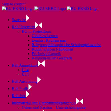
Skip to content
Startseite
Reli Unterricht
RU in Projektform
Globales Lernen
Lernlust Kirchenraum
Religionsphilosophische Schulprojektwoche
Kinder erleben Religionen
Erlebnispädagogik
Religion(en) im Gespräch
Reli Anmeldung
U14
Ü14
Reli Ausbildung
Reli Profis
Reli Jobs
Infomaterial und Unterstützungsangebote
Ostern und Passion – Unterrichtsimpulse