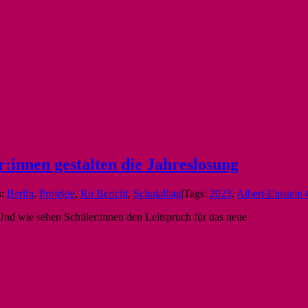
r:innen gestalten die Jahreslosung
n:
Berlin
,
Projekte
,
Ru Bericht
,
Schulalltag
|
Tags:
2023
,
Albert-Einstei
. Und wie sehen Schüler:innen den Leitspruch für das neue