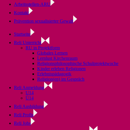
Arbeitsstellen-ARU
Kontakt
Prävention sexualisierter Gewalt
Startseite
Reli Unterricht
RU in Projektform
Globales Lernen
Lernlust Kirchenraum
Religionsphilosophische Schulprojektwoche
Kinder erleben Religionen
Erlebnispädagogik
Religion(en) im Gespräch
Reli Anmeldung
U14
Ü14
Reli Ausbildung
Reli Profis
Reli Jobs