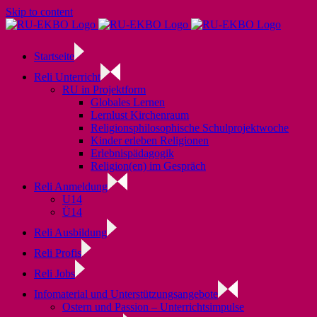
Skip to content
Startseite
Reli Unterricht
RU in Projektform
Globales Lernen
Lernlust Kirchenraum
Religionsphilosophische Schulprojektwoche
Kinder erleben Religionen
Erlebnispädagogik
Religion(en) im Gespräch
Reli Anmeldung
U14
Ü14
Reli Ausbildung
Reli Profis
Reli Jobs
Infomaterial und Unterstützungsangebote
Ostern und Passion – Unterrichtsimpulse