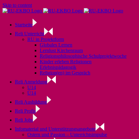
Skip to content
Startseite
Reli Unterricht
RU in Projektform
Globales Lernen
Lernlust Kirchenraum
Religionsphilosophische Schulprojektwoche
Kinder erleben Religionen
Erlebnispädagogik
Religion(en) im Gespräch
Reli Anmeldung
U14
Ü14
Reli Ausbildung
Reli Profis
Reli Jobs
Infomaterial und Unterstützungsangebote
Ostern und Passion – Unterrichtsimpulse