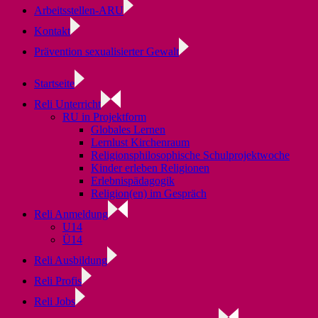
Arbeitsstellen-ARU
Kontakt
Prävention sexualisierter Gewalt
Startseite
Reli Unterricht
RU in Projektform
Globales Lernen
Lernlust Kirchenraum
Religionsphilosophische Schulprojektwoche
Kinder erleben Religionen
Erlebnispädagogik
Religion(en) im Gespräch
Reli Anmeldung
U14
Ü14
Reli Ausbildung
Reli Profis
Reli Jobs