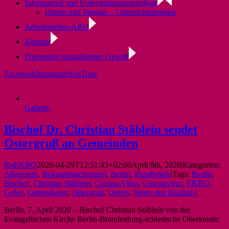
Infomaterial und Unterstützungsangebote
Ostern und Passion – Unterrichtsimpulse
Arbeitsstellen-ARU
Kontakt
Prävention sexualisierter Gewalt
Facebook
Instagram
YouTube
Gallerie
Bischof Dr. Christian Stäblein sendet
Ostergruß an Gemeinden
RuEKBO
2020-04-29T12:51:43+02:00
April 9th, 2020
|
Kategorien:
Allgemein
,
Bekanntmachungen
,
Berlin
,
Rundbriefe
|
Tags:
Berlin
,
Bischof
,
Christian Stäblein
,
Corona-Virus
,
Coronavirus
,
EKBO
,
Gebet
,
Gottesdienst
,
Ostergruß
,
Ostern
,
Worte des Bischofs
|
Berlin, 7. April 2020 – Bischof Christian Stäblein von der
Evangelischen Kirche Berlin-Brandenburg-schlesische Oberlausitz