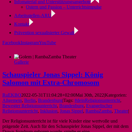
Infomaterial und Unterstützungsangebote
Ostern und Passion – Unterrichtsimpulse
Arbeitsstellen-ARU
Kontakt
Prävention sexualisierter Gewalt
Facebook
Instagram
YouTube
Gallerie
Schauspieler Jonas Sippel: König
Salomon mit Extra-Chromosom
RuEKBO
2022-05-31T11:04:28+02:00
Mai 30th, 2022
|
Kategorien:
Allgemein
,
Berlin
,
Brandenburg
|
Tags:
#deinReligionsunterricht
,
Bewegter Religionsunterricht
,
Brandenburg
,
Evangelischer
Religionsunterricht
,
Inklusion
,
Jonas Sippel
,
RambaZamba
,
Theater
|
Der Religionsunterricht ist für viele Kinder eine wertvolle und
prägende Zeit. Auch für den Schauspieler Jonas Sippel, der mit dem
Down-Syndrom geboren wurde, spielte er eine