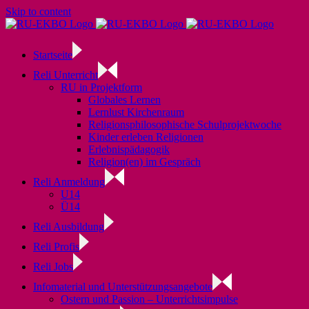
Skip to content
Startseite
Reli Unterricht
RU in Projektform
Globales Lernen
Lernlust Kirchenraum
Religionsphilosophische Schulprojektwoche
Kinder erleben Religionen
Erlebnispädagogik
Religion(en) im Gespräch
Reli Anmeldung
U14
Ü14
Reli Ausbildung
Reli Profis
Reli Jobs
Infomaterial und Unterstützungsangebote
Ostern und Passion – Unterrichtsimpulse