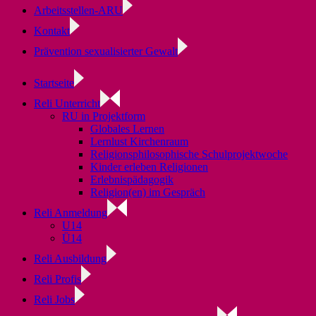
Arbeitsstellen-ARU
Kontakt
Prävention sexualisierter Gewalt
Startseite
Reli Unterricht
RU in Projektform
Globales Lernen
Lernlust Kirchenraum
Religionsphilosophische Schulprojektwoche
Kinder erleben Religionen
Erlebnispädagogik
Religion(en) im Gespräch
Reli Anmeldung
U14
Ü14
Reli Ausbildung
Reli Profis
Reli Jobs