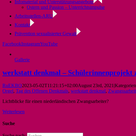
Infomaterial und Unterstützungsangebote
Ostern und Passion – Unterrichtsimpulse
Arbeitsstellen-ARU
Kontakt
Prävention sexualisierter Gewalt
Facebook
Instagram
YouTube
Gallerie
werkstatt denkmal – Schülerinnenprojekt 
RuEKBO
2023-05-02T11:21:15+02:00
August 23rd, 2021
|
Kategorien
Orgel
,
Tag des Offenen Denkmals
,
werkstatt denkmal
,
Zwangssarbeit
Lichtblicke für einen niederländischen Zwangsarbeiter?
Weiterlesen
Suche
Suche nach: