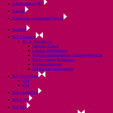
Arbeitsstellen-ARU
Kontakt
Prävention sexualisierter Gewalt
Startseite
Reli Unterricht
RU in Projektform
Globales Lernen
Lernlust Kirchenraum
Religionsphilosophische Schulprojektwoche
Kinder erleben Religionen
Erlebnispädagogik
Religion(en) im Gespräch
Reli Anmeldung
U14
Ü14
Reli Ausbildung
Reli Profis
Reli Jobs