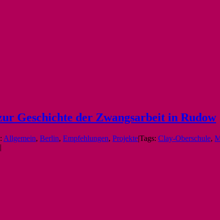
zur Geschichte der Zwangsarbeit in Rudow
:
Allgemein
,
Berlin
,
Empfehlungen
,
Projekte
|
Tags:
Clay-Oberschule
,
M
|