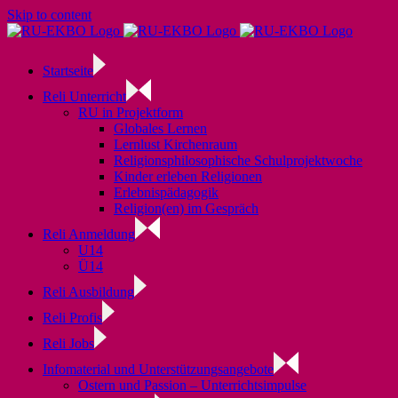
Skip to content
Startseite
Reli Unterricht
RU in Projektform
Globales Lernen
Lernlust Kirchenraum
Religionsphilosophische Schulprojektwoche
Kinder erleben Religionen
Erlebnispädagogik
Religion(en) im Gespräch
Reli Anmeldung
U14
Ü14
Reli Ausbildung
Reli Profis
Reli Jobs
Infomaterial und Unterstützungsangebote
Ostern und Passion – Unterrichtsimpulse