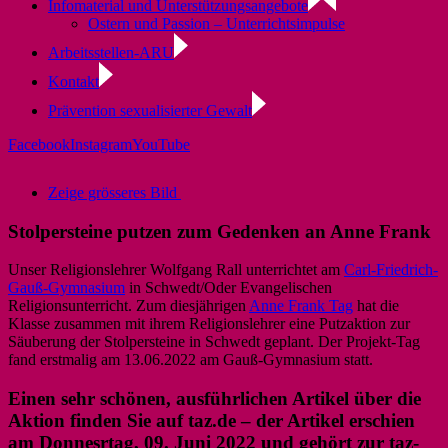
Infomaterial und Unterstützungsangebote
Ostern und Passion – Unterrichtsimpulse
Arbeitsstellen-ARU
Kontakt
Prävention sexualisierter Gewalt
Facebook
Instagram
YouTube
Zeige grösseres Bild
Stolpersteine putzen zum Gedenken an Anne Frank
Unser Religionslehrer Wolfgang Rall unterrichtet am
Carl-Friedrich-
Gauß-Gymnasium
in Schwedt/Oder Evangelischen
Religionsunterricht. Zum diesjährigen
Anne Frank Tag
hat die
Klasse
zusammen mit ihrem Religionslehrer eine Putzaktion zur
Säuberung der Stolpersteine in Schwedt geplant. Der Projekt-Tag
fand erstmalig am 13.06.2022 am Gauß-Gymnasium statt.
Einen sehr schönen, ausführlichen Artikel über die
Aktion finden Sie auf taz.de – der Artikel erschien
am Donnesrtag, 09. Juni 2022 und gehört zur taz-