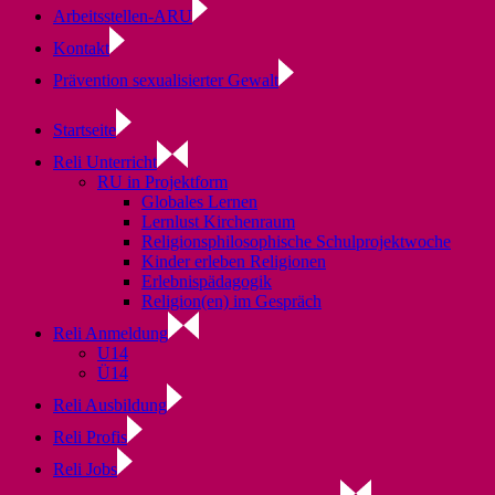
Arbeitsstellen-ARU
Kontakt
Prävention sexualisierter Gewalt
Startseite
Reli Unterricht
RU in Projektform
Globales Lernen
Lernlust Kirchenraum
Religionsphilosophische Schulprojektwoche
Kinder erleben Religionen
Erlebnispädagogik
Religion(en) im Gespräch
Reli Anmeldung
U14
Ü14
Reli Ausbildung
Reli Profis
Reli Jobs