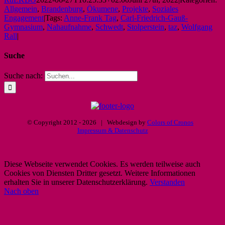
Allgemein
,
Brandenburg
,
Ökumene
,
Projekte
,
Soziales
Engagement
|
Tags:
Anne-Frank Tag
,
Carl-Friedrich-Gauß-
Gymnasium
,
Nahaufnahme
,
Schwedt
,
Stolperstein
,
taz
,
Wolfgang
Rall
|
Suche
Suche nach:
© Copyright 2012 -
2026 | Webdesign by
Colors of Cronos
Impressum & Datenschutz
Diese Webseite verwendet Cookies. Es werden teilweise auch
Cookies von Diensten Dritter gesetzt. Weitere Informationen
erhalten Sie in unserer Datenschutzerklärung.
Verstanden
Nach oben