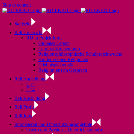
Skip to content
Startseite
Reli Unterricht
RU in Projektform
Globales Lernen
Lernlust Kirchenraum
Religionsphilosophische Schulprojektwoche
Kinder erleben Religionen
Erlebnispädagogik
Religion(en) im Gespräch
Reli Anmeldung
U14
Ü14
Reli Ausbildung
Reli Profis
Reli Jobs
Infomaterial und Unterstützungsangebote
Ostern und Passion – Unterrichtsimpulse