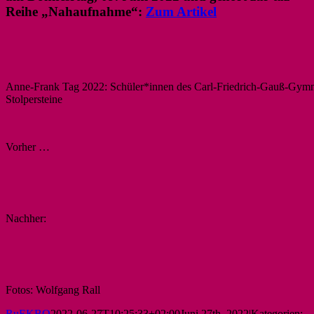
Reihe „Nahaufnahme“:
Zum Artikel
Anne-Frank Tag 2022: Schüler*innen des Carl-Friedrich-Gauß-Gym
Stolpersteine
Vorher …
Nachher:
Fotos: Wolfgang Rall
RuEKBO
2022-06-27T10:25:33+02:00
Juni 27th, 2022
|
Kategorien: