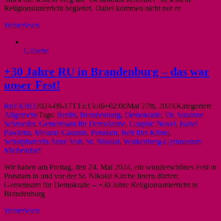
Religionsunterricht begleitet. Dabei kommen nicht nur er
Weiterlesen
Gallerie
+30 Jahre RU in Brandenburg – das war
unser Fest!
RuEKBO
2024-09-17T13:15:46+02:00
Mai 27th, 2024
|
Kategorien:
Allgemein
|
Tags:
Berlin
,
Brandenburg
,
Demokratie
,
Dr. Susanne
Schroeder
,
Gemeinsam für Demokratie
,
Graphic Novel
,
Isabel
Pawletta
,
Melanie Garanin
,
Potsdam
,
Reli fürs Klima
,
Schulpfarrerin Anne Voß
,
St. Nikolai
,
Wolkenberg-Gymnasium
Michendorf
|
Wir haben am Freitag, den 24. Mai 2024, ein wunderschönes Fest in
Potsdam in und vor der St. Nikolai Kirche feiern dürfen:
Gemeinsam für Demokratie – +30 Jahre Religionsunterricht in
Brandenburg
Weiterlesen