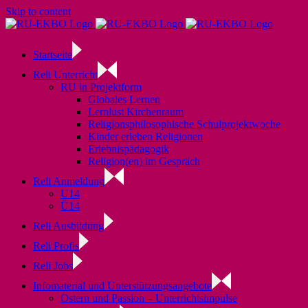
Skip to content
Startseite
Reli Unterricht
RU in Projektform
Globales Lernen
Lernlust Kirchenraum
Religionsphilosophische Schulprojektwoche
Kinder erleben Religionen
Erlebnispädagogik
Religion(en) im Gespräch
Reli Anmeldung
U14
Ü14
Reli Ausbildung
Reli Profis
Reli Jobs
Infomaterial und Unterstützungsangebote
Ostern und Passion – Unterrichtsimpulse