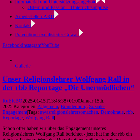
Infomaterial und Unterstützungsangebote
Ostern und Passion – Unterrichtsimpulse
Arbeitsstellen-ARU
Kontakt
Prävention sexualisierter Gewalt
Facebook
Instagram
YouTube
Gallerie
Unser Religionslehrer Wolfgang Rall in
der rbb Reportage „Die Unermüdlichen“
RuEKBO
2025-01-15T13:45:38+01:00
Januar 15th,
2025
|
Kategorien:
Allgemein
,
Brandenburg
,
Soziales
Engagement
|
Tags:
#wasreligionslehrersomachen
,
Demokratie
,
rbb
,
Reportage
,
Wolfgang Rall
|
Schon öfter haben wir über das Engagement unseres
Religionslehrers Wolfgang Rall berichtet - jetzt hat ihn der rbb ein
Stück auf seinem Weg als "Demokratievermittler" in seinem