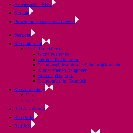
Arbeitsstellen-ARU
Kontakt
Prävention sexualisierter Gewalt
Startseite
Reli Unterricht
RU in Projektform
Globales Lernen
Lernlust Kirchenraum
Religionsphilosophische Schulprojektwoche
Kinder erleben Religionen
Erlebnispädagogik
Religion(en) im Gespräch
Reli Anmeldung
U14
Ü14
Reli Ausbildung
Reli Profis
Reli Jobs