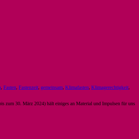
h
,
Fasten
,
Fastenzeit
,
gemeinsam
,
Klimafasten
,
Klimagerechtigkeit
,
is zum 30. März 2024) hält einiges an Material und Impulsen für uns