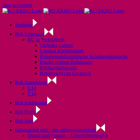
Skip to content
Startseite
Reli Unterricht
RU in Projektform
Globales Lernen
Lernlust Kirchenraum
Religionsphilosophische Schulprojektwoche
Kinder erleben Religionen
Erlebnispädagogik
Religion(en) im Gespräch
Reli Anmeldung
U14
Ü14
Reli Ausbildung
Reli Profis
Reli Jobs
Infomaterial und Unterstützungsangebote
Ostern und Passion – Unterrichtsimpulse