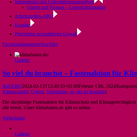
Infomaterial und Unterstützungsangebote
Ostern und Passion – Unterrichtsimpulse
Arbeitsstellen-ARU
Kontakt
Prävention sexualisierter Gewalt
Facebook
Instagram
YouTube
Gallerie
So viel du brauchst – Fastenaktion für Kl
RuEKBO
2024-02-13T12:40:33+01:00
Februar 13th, 2024
|
Kategorie
Klimawandel
,
Ostern
,
Schöpfung
,
so viel du brauchst
|
Die diesjährige Fastenaktion für Klimaschutz und Klimagerechtigkeit
alle bereit. Unter klimafasten.de gibt es neben
Weiterlesen
Gallerie