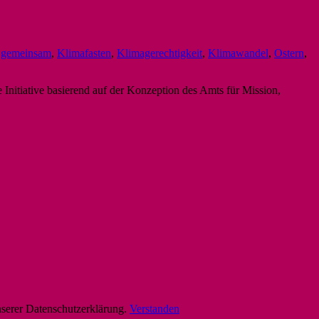
,
gemeinsam
,
Klimafasten
,
Klimagerechtigkeit
,
Klimawandel
,
Ostern
,
 Initiative basierend auf der Konzeption des Amts für Mission,
nserer Datenschutzerklärung.
Verstanden