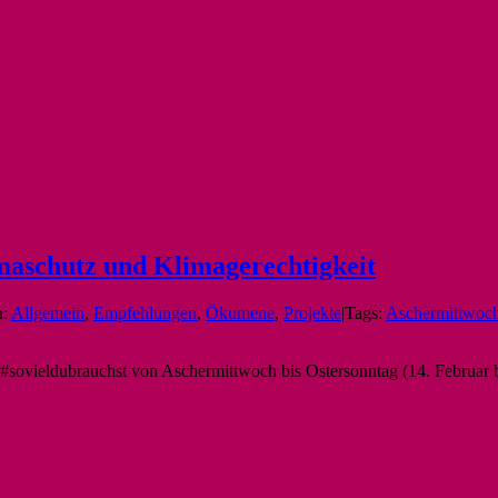
imaschutz und Klimagerechtigkeit
n:
Allgemein
,
Empfehlungen
,
Ökumene
,
Projekte
|
Tags:
Aschermittwoc
 #sovieldubrauchst von Aschermittwoch bis Ostersonntag (14. Februar b