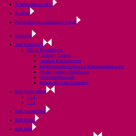
Arbeitsstellen-ARU
Kontakt
Prävention sexualisierter Gewalt
Startseite
Reli Unterricht
RU in Projektform
Globales Lernen
Lernlust Kirchenraum
Religionsphilosophische Schulprojektwoche
Kinder erleben Religionen
Erlebnispädagogik
Religion(en) im Gespräch
Reli Anmeldung
U14
Ü14
Reli Ausbildung
Reli Profis
Reli Jobs