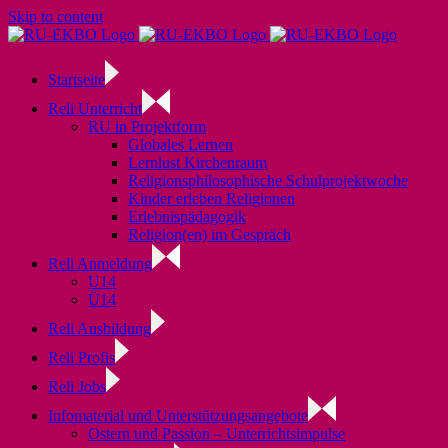
Skip to content
Startseite
Reli Unterricht
RU in Projektform
Globales Lernen
Lernlust Kirchenraum
Religionsphilosophische Schulprojektwoche
Kinder erleben Religionen
Erlebnispädagogik
Religion(en) im Gespräch
Reli Anmeldung
U14
Ü14
Reli Ausbildung
Reli Profis
Reli Jobs
Infomaterial und Unterstützungsangebote
Ostern und Passion – Unterrichtsimpulse