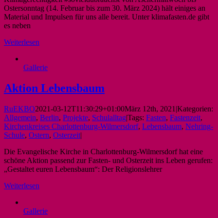
Ostersonntag (14. Februar bis zum 30. März 2024) hält einiges an
Material und Impulsen für uns alle bereit. Unter klimafasten.de gibt
es neben
Weiterlesen
Gallerie
Aktion Lebensbaum
RuEKBO
2021-03-12T11:30:29+01:00
März 12th, 2021
|
Kategorien:
Allgemein
,
Berlin
,
Projekte
,
Schulalltag
|
Tags:
Fasten
,
Fastenzeit
,
Kirchenkreises Charlottenburg-Wilmersdorf
,
Lebensbaum
,
Nehring-
Schule
,
Ostern
,
Osterzeit
|
Die Evangelische Kirche in Charlottenburg-Wilmersdorf hat eine
schöne Aktion passend zur Fasten- und Osterzeit ins Leben gerufen:
„Gestaltet euren Lebensbaum“: Der Religionslehrer
Weiterlesen
Gallerie