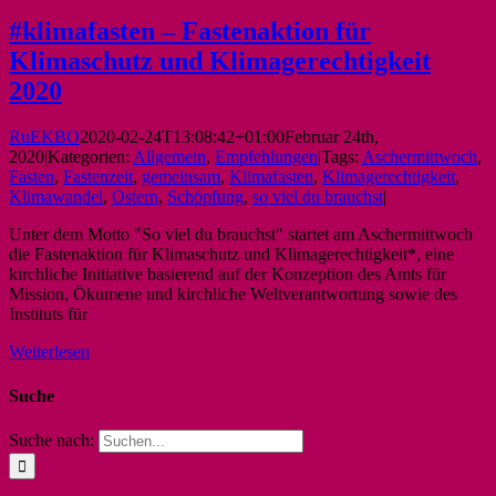
#klimafasten – Fastenaktion für
Klimaschutz und Klimagerechtigkeit
2020
RuEKBO
2020-02-24T13:08:42+01:00
Februar 24th,
2020
|
Kategorien:
Allgemein
,
Empfehlungen
|
Tags:
Aschermittwoch
,
Fasten
,
Fastenzeit
,
gemeinsam
,
Klimafasten
,
Klimagerechtigkeit
,
Klimawandel
,
Ostern
,
Schöpfung
,
so viel du brauchst
|
Unter dem Motto "So viel du brauchst" startet am Aschermittwoch
die Fastenaktion für Klimaschutz und Klimagerechtigkeit*, eine
kirchliche Initiative basierend auf der Konzeption des Amts für
Mission, Ökumene und kirchliche Weltverantwortung sowie des
Instituts für
Weiterlesen
Suche
Suche nach: