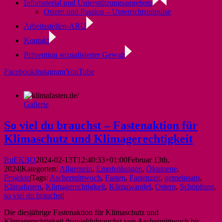
Infomaterial und Unterstützungsangebote
Ostern und Passion – Unterrichtsimpulse
Arbeitsstellen-ARU
Kontakt
Prävention sexualisierter Gewalt
Facebook
Instagram
YouTube
Gallerie
So viel du brauchst – Fastenaktion für
Klimaschutz und Klimagerechtigkeit
RuEKBO
2024-02-13T12:40:33+01:00
Februar 13th,
2024
|
Kategorien:
Allgemein
,
Empfehlungen
,
Ökumene
,
Projekte
|
Tags:
Aschermittwoch
,
Fasten
,
Fastenzeit
,
gemeinsam
,
Klimafasten
,
Klimagerechtigkeit
,
Klimawandel
,
Ostern
,
Schöpfung
,
so viel du brauchst
|
Die diesjährige Fastenaktion für Klimaschutz und
Klimagerechtigkeit #sovieldubrauchst von Aschermittwoch bis