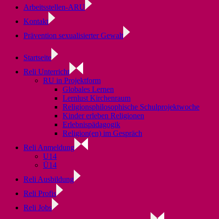
Arbeitsstellen-ARU
Kontakt
Prävention sexualisierter Gewalt
Startseite
Reli Unterricht
RU in Projektform
Globales Lernen
Lernlust Kirchenraum
Religionsphilosophische Schulprojektwoche
Kinder erleben Religionen
Erlebnispädagogik
Religion(en) im Gespräch
Reli Anmeldung
U14
Ü14
Reli Ausbildung
Reli Profis
Reli Jobs