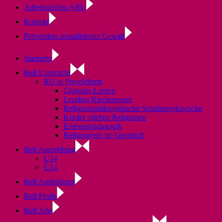
Arbeitsstellen-ARU
Kontakt
Prävention sexualisierter Gewalt
Startseite
Reli Unterricht
RU in Projektform
Globales Lernen
Lernlust Kirchenraum
Religionsphilosophische Schulprojektwoche
Kinder erleben Religionen
Erlebnispädagogik
Religion(en) im Gespräch
Reli Anmeldung
U14
Ü14
Reli Ausbildung
Reli Profis
Reli Jobs