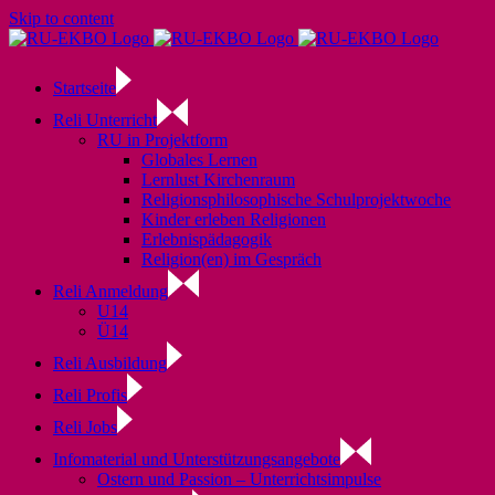
Skip to content
Startseite
Reli Unterricht
RU in Projektform
Globales Lernen
Lernlust Kirchenraum
Religionsphilosophische Schulprojektwoche
Kinder erleben Religionen
Erlebnispädagogik
Religion(en) im Gespräch
Reli Anmeldung
U14
Ü14
Reli Ausbildung
Reli Profis
Reli Jobs
Infomaterial und Unterstützungsangebote
Ostern und Passion – Unterrichtsimpulse