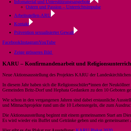
Infomaterial und Unterstützungsangebote
Ostern und Passion – Unterrichtsimpulse
Arbeitsstellen-ARU
Kontakt
Prävention sexualisierter Gewalt
Facebook
Instagram
YouTube
Zeige grösseres Bild
KARU – Konfirmandenarbeit und Religionsunterrich
Neue Aktionsausstellung des Projektes KARU der Landeskirchlichen 
In diesem Jahr haben sich die Religionsschüler*innen der Neukölln
Gemeinden Britz-Dorf und Hephata Gedanken zu den 10 Geboten ge
Wie schon in den vergangenen Jahren sind dabei erstaunliche Ausstell
und Mitmachprojekte rund um die 10 Lebensregeln, die zum Ausdruck
Die Aktionsausstellung beginnt mit einem gemeinsamen Start am Die
Es wird wieder ein Buffet und Getränke geben und ein gemeinsamer
Hier gibt es das Plakat zur Ausstellung:
KARU Plakat 2020