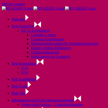
Skip to content
Startseite
Reli Unterricht
RU in Projektform
Globales Lernen
Lernlust Kirchenraum
Religionsphilosophische Schulprojektwoche
Kinder erleben Religionen
Erlebnispädagogik
Religion(en) im Gespräch
Reli Anmeldung
U14
Ü14
Reli Ausbildung
Reli Profis
Reli Jobs
Infomaterial und Unterstützungsangebote
Ostern und Passion – Unterrichtsimpulse