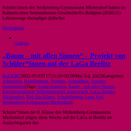
Schüler:innen des Wolkenberg-Gymnasiums Michendorf haben im
Rahmen eines Seminarkurses Geschichte/Ev.Religion (2020/21)
Lebenswege ehemaliger jüdischer
Weiterlesen
Gallerie
„Baum – mit allen Sinnen“ – Projekt von
Schüler*innen auf der LaGa Beelitz
RuEKBO
2022-05-03T17:21:20+02:00
Mai 3rd, 2022
|
Kategorien:
Allgemein
,
Brandenburg
,
Projekte
,
Schulalltag
,
Soziales
Engagement
|
Tags:
Andachtsgarten
,
Baum – mit allen Sinnen
,
Kirchengemeinde Wilhelmshorst/Langerwisch
,
LaGa Beelitz
,
Michendorf
,
Reli fürs Klima
,
Schulpfarrerin Anne Voß
,
Wolkenberg-Gymnasium Michendorf
|
Schüler*innen der 8. Klasse des Wolkenberg-Gymnasiums
Michendorf zeigen diese Woche auf der LaGa in Beelitz im
Andachtsgarten des