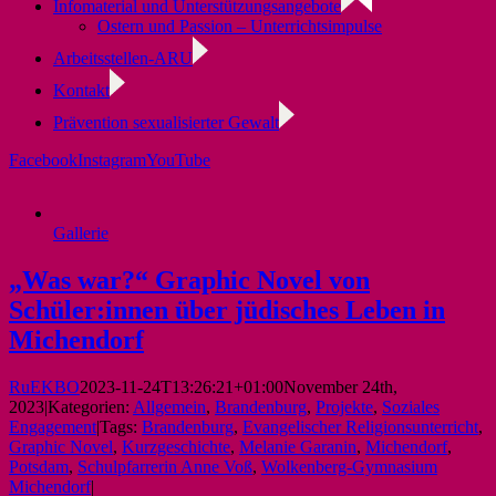
Infomaterial und Unterstützungsangebote
Ostern und Passion – Unterrichtsimpulse
Arbeitsstellen-ARU
Kontakt
Prävention sexualisierter Gewalt
Facebook
Instagram
YouTube
Gallerie
„Was war?“ Graphic Novel von
Schüler:innen über jüdisches Leben in
Michendorf
RuEKBO
2023-11-24T13:26:21+01:00
November 24th,
2023
|
Kategorien:
Allgemein
,
Brandenburg
,
Projekte
,
Soziales
Engagement
|
Tags:
Brandenburg
,
Evangelischer Religionsunterricht
,
Graphic Novel
,
Kurzgeschichte
,
Melanie Garanin
,
Michendorf
,
Potsdam
,
Schulpfarrerin Anne Voß
,
Wolkenberg-Gymnasium
Michendorf
|