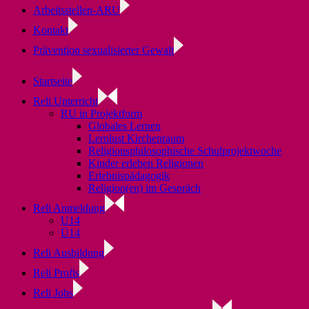
Arbeitsstellen-ARU
Kontakt
Prävention sexualisierter Gewalt
Startseite
Reli Unterricht
RU in Projektform
Globales Lernen
Lernlust Kirchenraum
Religionsphilosophische Schulprojektwoche
Kinder erleben Religionen
Erlebnispädagogik
Religion(en) im Gespräch
Reli Anmeldung
U14
Ü14
Reli Ausbildung
Reli Profis
Reli Jobs