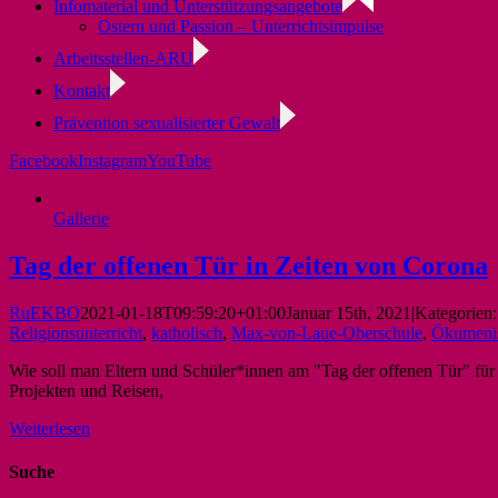
Infomaterial und Unterstützungsangebote
Ostern und Passion – Unterrichtsimpulse
Arbeitsstellen-ARU
Kontakt
Prävention sexualisierter Gewalt
Facebook
Instagram
YouTube
Gallerie
Tag der offenen Tür in Zeiten von Corona
RuEKBO
2021-01-18T09:59:20+01:00
Januar 15th, 2021
|
Kategorien
Religionsunterricht
,
katholisch
,
Max-von-Laue-Oberschule
,
Ökumeni
Wie soll man Eltern und Schüler*innen am "Tag der offenen Tür" für 
Projekten und Reisen,
Weiterlesen
Suche