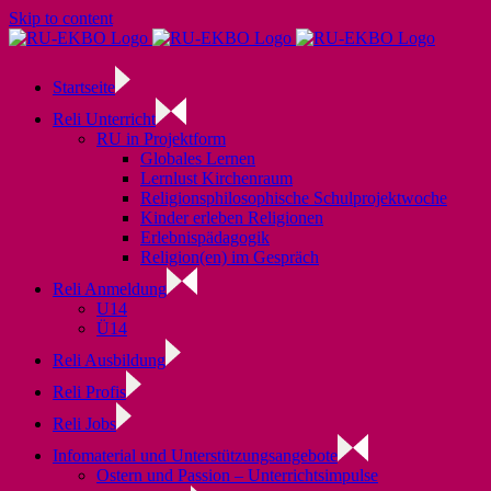
Skip to content
Startseite
Reli Unterricht
RU in Projektform
Globales Lernen
Lernlust Kirchenraum
Religionsphilosophische Schulprojektwoche
Kinder erleben Religionen
Erlebnispädagogik
Religion(en) im Gespräch
Reli Anmeldung
U14
Ü14
Reli Ausbildung
Reli Profis
Reli Jobs
Infomaterial und Unterstützungsangebote
Ostern und Passion – Unterrichtsimpulse