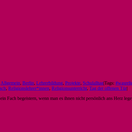
:
Allgemein
,
Berlin
,
Lehrerbildung
,
Projekte
,
Schulalltag
|
Tags:
#wasreli
sch
,
Religionslehrer*innen
,
Religionsunterricht
,
Tag der offenen Tür
|
ein Fach begeistern, wenn man es ihnen nicht persönlich ans Herz leg