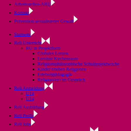
Arbeitsstellen-ARU
Kontakt
Prävention sexualisierter Gewalt
Startseite
Reli Unterricht
RU in Projektform
Globales Lernen
Lernlust Kirchenraum
Religionsphilosophische Schulprojektwoche
Kinder erleben Religionen
Erlebnispädagogik
Religion(en) im Gespräch
Reli Anmeldung
U14
Ü14
Reli Ausbildung
Reli Profis
Reli Jobs