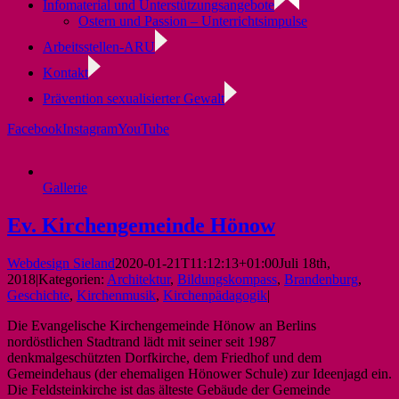
Infomaterial und Unterstützungsangebote
Ostern und Passion – Unterrichtsimpulse
Arbeitsstellen-ARU
Kontakt
Prävention sexualisierter Gewalt
Facebook
Instagram
YouTube
Gallerie
Ev. Kirchengemeinde Hönow
Webdesign Sieland
2020-01-21T11:12:13+01:00
Juli 18th,
2018
|
Kategorien:
Architektur
,
Bildungskompass
,
Brandenburg
,
Geschichte
,
Kirchenmusik
,
Kirchenpädagogik
|
Die Evangelische Kirchengemeinde Hönow an Berlins
nordöstlichen Stadtrand lädt mit seiner seit 1987
denkmalgeschützten Dorfkirche, dem Friedhof und dem
Gemeindehaus (der ehemaligen Hönower Schule) zur Ideenjagd ein.
Die Feldsteinkirche ist das älteste Gebäude der Gemeinde