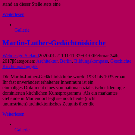
stand an dieser Stelle stets eine
Weiterlesen
Gallerie
Martin-Luther-Gedächtniskirche
Webdesign Sieland
2020-01-21T11:11:32+01:00
Februar 24th,
2017
|
Kategorien:
Architektur
,
Berlin
,
Bildungskompass
,
Geschichte
,
Kirchenpädagogik
|
Die Martin-Luther-Gedächtniskirche wurde 1933 bis 1935 erbaut.
Ihr fast unverändert erhaltener Innenraum ist ein
einmaliges Dokument eines von nationalsozialistischer Ideologie
dominierten kirchlichen Kunstprogramms. Als ein markantes
Gebäude in Mariendorf legt sie noch heute (nicht
unumstritten) architektonisches Zeugnis über die
Weiterlesen
Gallerie