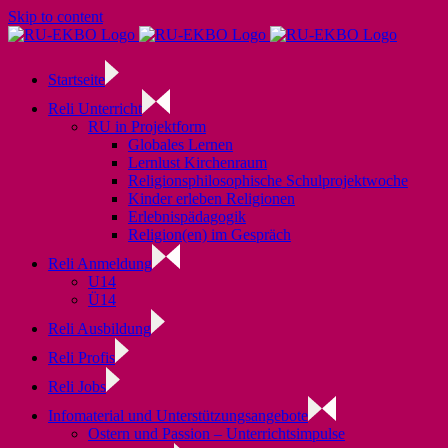
Skip to content
Startseite
Reli Unterricht
RU in Projektform
Globales Lernen
Lernlust Kirchenraum
Religionsphilosophische Schulprojektwoche
Kinder erleben Religionen
Erlebnispädagogik
Religion(en) im Gespräch
Reli Anmeldung
U14
Ü14
Reli Ausbildung
Reli Profis
Reli Jobs
Infomaterial und Unterstützungsangebote
Ostern und Passion – Unterrichtsimpulse