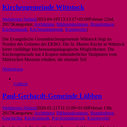
Kirchengemeinde Wittstock
Webdesign Sieland
2023-04-19T13:13:17+02:00
Februar 22nd,
2017
|
Kategorien:
Architektur
,
Bildungskompass
,
Brandenburg
,
Kirchenmusik
,
Kirchenpädagogik
,
Kunstwerke
|
Die Evangelische Gesamtkirchengemeinde Wittstock liegt im
Norden des Gebietes der EKBO. Die St. Marien Kirche in Wittstock
bietet vielfältige kirchenraumpädagogische Möglichkeiten. Die
Kirchengemeinde hat 4 Kopien mittelalterlicher Skulpturen vom
Märkischen Museum erhalten, die ehemals Teil
Weiterlesen
Gallerie
Paul-Gerhardt-Gemeinde Lübben
Webdesign Sieland
2020-01-21T11:11:09+01:00
Februar 13th,
2017
|
Kategorien:
Architektur
,
Bildungskompass
,
Brandenburg
,
Geschichte
,
Kirchenmusik
,
Kirchenpädagogik
,
Kunstwerke
|