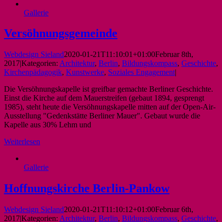
Gallerie
Versöhnungsgemeinde
Webdesign Sieland
2020-01-21T11:10:01+01:00
Februar 8th,
2017
|
Kategorien:
Architektur
,
Berlin
,
Bildungskompass
,
Geschichte
,
Kirchenpädagogik
,
Kunstwerke
,
Soziales Engagement
|
Die Versöhnungskapelle ist greifbar gemachte Berliner Geschichte.
Einst die Kirche auf dem Mauerstreifen (gebaut 1894, gesprengt
1985), steht heute die Versöhnungskapelle mitten auf der Open-Air-
Ausstellung "Gedenkstätte Berliner Mauer". Gebaut wurde die
Kapelle aus 30% Lehm und
Weiterlesen
Gallerie
Hoffnungskirche Berlin-Pankow
Webdesign Sieland
2020-01-21T11:10:12+01:00
Februar 6th,
2017
|
Kategorien:
Architektur
,
Berlin
,
Bildungskompass
,
Geschichte
,