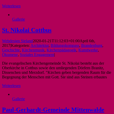
Weiterlesen
Gallerie
St. Nikolai Cottbus
Webdesign Sieland
2020-01-21T11:12:03+01:00
April 6th,
2017
|
Kategorien:
Architektur
,
Bildungskompass
,
Brandenburg
,
Geschichte
,
Kirchenmusik
,
Kirchenpädagogik
,
Kunstwerke
,
Ökumene
,
Soziales Engagement
|
Die evangelischen Kirchengemeinde St. Nikolai besteht aus der
Oberkirche in Cottbus sowie den umliegenden Dörfern Branitz,
Dissenchen und Merzdorf. "Kirchen geben bergenden Raum für die
Begegnung der Menschen mit Gott. Sie sind aus Steinen erbautes
Weiterlesen
Gallerie
Paul-Gerhardt-Gemeinde Mittenwalde