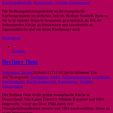
Kirchenpädagogik
,
Kunstwerke
,
Soziales Engagement
|
Die Hoffnungskirchengemeinde ist die evangelische
Kirchengemeinde im südlichen Teil des Berliner Stadtteils Pankow.
Sie ist in vielerlei Hinsicht besonders: geschichtlich als Teil der
Bekennenden Kirche architektonisch und künstlerisch als
Jugendstilkirche und mit ihrem Kirchenasyl auch
Weiterlesen
Gallerie
Berliner Dom
Webdesign Sieland
2020-01-21T11:10:24+01:00
Januar 21st,
2017
|
Kategorien:
Architektur
,
Berlin
,
Bildungskompass
,
Geschichte
,
Kirchenmusik
,
Kirchenpädagogik
,
Kunstwerke
,
Soziales
Engagement
|
Der Berliner Dom ist die größte evangelische Kirche in
Deutschland. Von Kaiser Friedrich Wilhelm II geplant und 1905
eingeweiht, wurde der Dom 1944 durch eine
Flüssigkeitsbrandbombe zerstört und 1993 wiedereröffnet. Heute ist
er ein Wahrzeichen