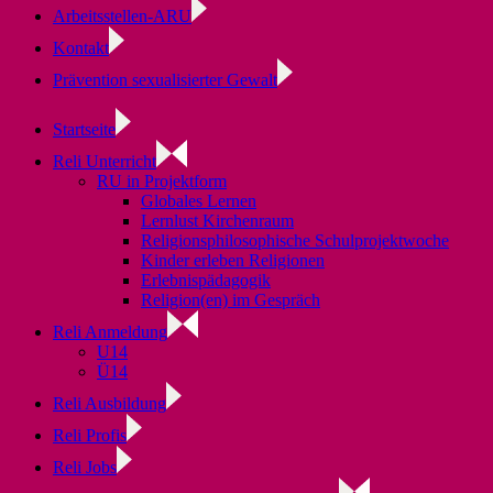
Arbeitsstellen-ARU
Kontakt
Prävention sexualisierter Gewalt
Startseite
Reli Unterricht
RU in Projektform
Globales Lernen
Lernlust Kirchenraum
Religionsphilosophische Schulprojektwoche
Kinder erleben Religionen
Erlebnispädagogik
Religion(en) im Gespräch
Reli Anmeldung
U14
Ü14
Reli Ausbildung
Reli Profis
Reli Jobs