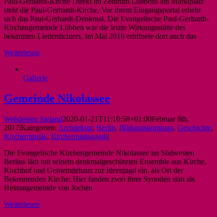
Paul-Gerhardt-Kirche Direkt im Zentrum Lübbens am Marktplatz
steht die Paul-Gerhardt-Kirche. Vor ihrem Eingangsportal erhebt
sich das Paul-Gerhardt-Denkmal. Die Evangelische Paul-Gerhardt-
Kirchengemeinde Lübben war die letzte Wirkungsstätte des
bekannten Liederdichters. Im Mai 2016 eröffnete dort auch das
Weiterlesen
Gallerie
Gemeinde Nikolassee
Webdesign Sieland
2020-01-21T11:10:58+01:00
Februar 8th,
2017
|
Kategorien:
Architektur
,
Berlin
,
Bildungskompass
,
Geschichte
,
Kirchenmusik
,
Kirchenpädagogik
|
Die Evangelische Kirchengemeinde Nikolassee im Südwesten
Berlins lädt mit seinem denkmalgeschützten Ensemble aus Kirche,
Kirchhof und Gemeindehaus zur Ideenjagd ein. als Ort der
Bekennenden Kirche: Hier fanden zwei ihrer Synoden statt als
Heimatgemeinde von Jochen
Weiterlesen