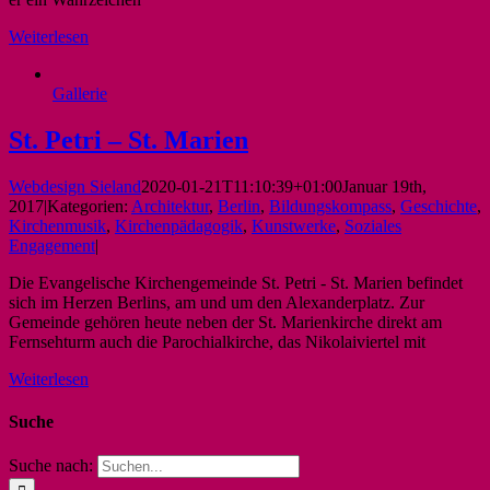
Weiterlesen
Gallerie
St. Petri – St. Marien
Webdesign Sieland
2020-01-21T11:10:39+01:00
Januar 19th,
2017
|
Kategorien:
Architektur
,
Berlin
,
Bildungskompass
,
Geschichte
,
Kirchenmusik
,
Kirchenpädagogik
,
Kunstwerke
,
Soziales
Engagement
|
Die Evangelische Kirchengemeinde St. Petri - St. Marien befindet
sich im Herzen Berlins, am und um den Alexanderplatz. Zur
Gemeinde gehören heute neben der St. Marienkirche direkt am
Fernsehturm auch die Parochialkirche, das Nikolaiviertel mit
Weiterlesen
Suche
Suche nach: