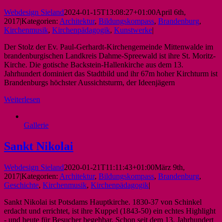
Webdesign Sieland
2024-01-15T13:08:27+01:00
April 6th,
2017
|
Kategorien:
Architektur
,
Bildungskompass
,
Brandenburg
,
Kirchenmusik
,
Kirchenpädagogik
,
Kunstwerke
|
Der Stolz der Ev. Paul-Gerhardt-Kirchengemeinde Mittenwalde im
brandenburgischen Landkreis Dahme-Spreewald ist ihre St. Moritz-
Kirche. Die gotische Backstein-Hallenkirche aus dem 13.
Jahrhundert dominiert das Stadtbild und ihr 67m hoher Kirchturm ist
Brandenburgs höchster Aussichtsturm, der Ideenjägern
Weiterlesen
Gallerie
Sankt Nikolai
Webdesign Sieland
2020-01-21T11:11:43+01:00
März 9th,
2017
|
Kategorien:
Architektur
,
Bildungskompass
,
Brandenburg
,
Geschichte
,
Kirchenmusik
,
Kirchenpädagogik
|
Sankt Nikolai ist Potsdams Hauptkirche. 1830-37 von Schinkel
erdacht und errichtet, ist ihre Kuppel (1843-50) ein echtes Highlight
- und heute für Besucher begehbar. Schon seit dem 13. Jahrhundert