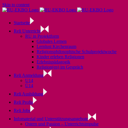
Skip to content
Startseite
Reli Unterricht
RU in Projektform
Globales Lernen
Lernlust Kirchenraum
Religionsphilosophische Schulprojektwoche
Kinder erleben Religionen
Erlebnispädagogik
Religion(en) im Gespräch
Reli Anmeldung
U14
Ü14
Reli Ausbildung
Reli Profis
Reli Jobs
Infomaterial und Unterstützungsangebote
Ostern und Passion – Unterrichtsimpulse