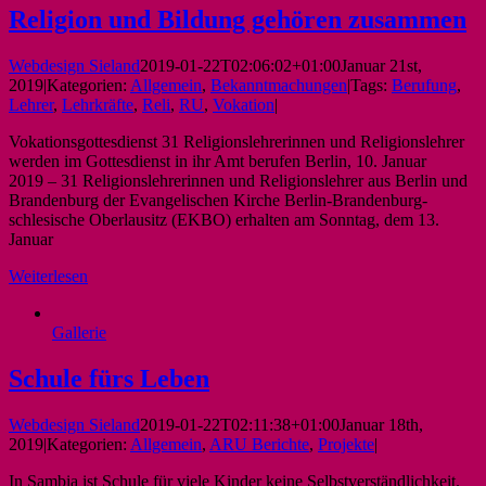
Religion und Bildung gehören zusammen
Webdesign Sieland
2019-01-22T02:06:02+01:00
Januar 21st,
2019
|
Kategorien:
Allgemein
,
Bekanntmachungen
|
Tags:
Berufung
,
Lehrer
,
Lehrkräfte
,
Reli
,
RU
,
Vokation
|
Vokationsgottesdienst 31 Religionslehrerinnen und Religionslehrer
werden im Gottesdienst in ihr Amt berufen Berlin, 10. Januar
2019 – 31 Religionslehrerinnen und Religionslehrer aus Berlin und
Brandenburg der Evangelischen Kirche Berlin-Brandenburg-
schlesische Oberlausitz (EKBO) erhalten am Sonntag, dem 13.
Januar
Weiterlesen
Gallerie
Schule fürs Leben
Webdesign Sieland
2019-01-22T02:11:38+01:00
Januar 18th,
2019
|
Kategorien:
Allgemein
,
ARU Berichte
,
Projekte
|
In Sambia ist Schule für viele Kinder keine Selbstverständlichkeit.