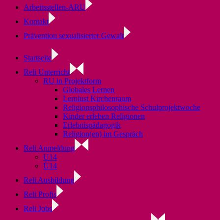
Arbeitsstellen-ARU
Kontakt
Prävention sexualisierter Gewalt
Startseite
Reli Unterricht
RU in Projektform
Globales Lernen
Lernlust Kirchenraum
Religionsphilosophische Schulprojektwoche
Kinder erleben Religionen
Erlebnispädagogik
Religion(en) im Gespräch
Reli Anmeldung
U14
Ü14
Reli Ausbildung
Reli Profis
Reli Jobs