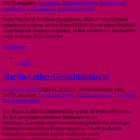
2017
|
Kategorien:
Architektur
,
Bildungskompass
,
Brandenburg
,
Geschichte
,
Kirchenmusik
,
Kirchenpädagogik
|
Sankt Nikolai ist Potsdams Hauptkirche. 1830-37 von Schinkel
erdacht und errichtet, ist ihre Kuppel (1843-50) ein echtes Highlight
- und heute für Besucher begehbar. Schon seit dem 13. Jahrhundert
stand an dieser Stelle stets eine
Weiterlesen
Gallerie
Martin-Luther-Gedächtniskirche
Webdesign Sieland
2020-01-21T11:11:32+01:00
Februar 24th,
2017
|
Kategorien:
Architektur
,
Berlin
,
Bildungskompass
,
Geschichte
,
Kirchenpädagogik
|
Die Martin-Luther-Gedächtniskirche wurde 1933 bis 1935 erbaut.
Ihr fast unverändert erhaltener Innenraum ist ein
einmaliges Dokument eines von nationalsozialistischer Ideologie
dominierten kirchlichen Kunstprogramms. Als ein markantes
Gebäude in Mariendorf legt sie noch heute (nicht
unumstritten) architektonisches Zeugnis über die