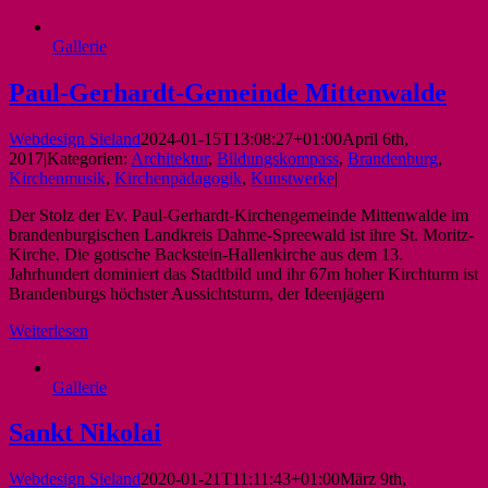
Gallerie
Paul-Gerhardt-Gemeinde Mittenwalde
Webdesign Sieland
2024-01-15T13:08:27+01:00
April 6th,
2017
|
Kategorien:
Architektur
,
Bildungskompass
,
Brandenburg
,
Kirchenmusik
,
Kirchenpädagogik
,
Kunstwerke
|
Der Stolz der Ev. Paul-Gerhardt-Kirchengemeinde Mittenwalde im
brandenburgischen Landkreis Dahme-Spreewald ist ihre St. Moritz-
Kirche. Die gotische Backstein-Hallenkirche aus dem 13.
Jahrhundert dominiert das Stadtbild und ihr 67m hoher Kirchturm ist
Brandenburgs höchster Aussichtsturm, der Ideenjägern
Weiterlesen
Gallerie
Sankt Nikolai
Webdesign Sieland
2020-01-21T11:11:43+01:00
März 9th,