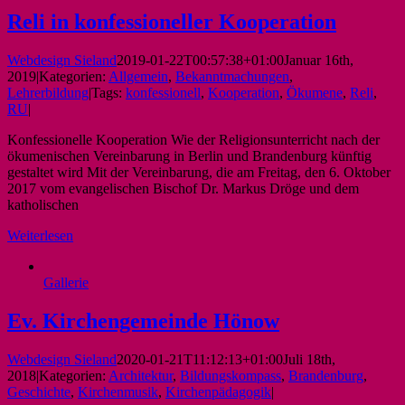
Reli in konfessioneller Kooperation
Webdesign Sieland
2019-01-22T00:57:38+01:00
Januar 16th,
2019
|
Kategorien:
Allgemein
,
Bekanntmachungen
,
Lehrerbildung
|
Tags:
konfessionell
,
Kooperation
,
Ökumene
,
Reli
,
RU
|
Konfessionelle Kooperation Wie der Religionsunterricht nach der
ökumenischen Vereinbarung in Berlin und Brandenburg künftig
gestaltet wird Mit der Vereinbarung, die am Freitag, den 6. Oktober
2017 vom evangelischen Bischof Dr. Markus Dröge und dem
katholischen
Weiterlesen
Gallerie
Ev. Kirchengemeinde Hönow
Webdesign Sieland
2020-01-21T11:12:13+01:00
Juli 18th,
2018
|
Kategorien:
Architektur
,
Bildungskompass
,
Brandenburg
,
Geschichte
,
Kirchenmusik
,
Kirchenpädagogik
|