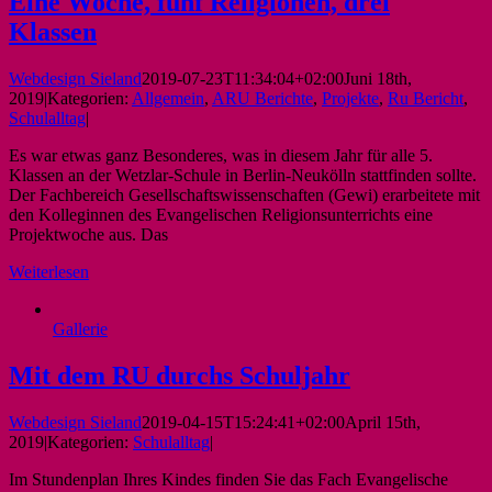
Eine Woche, fünf Religionen, drei
Klassen
Webdesign Sieland
2019-07-23T11:34:04+02:00
Juni 18th,
2019
|
Kategorien:
Allgemein
,
ARU Berichte
,
Projekte
,
Ru Bericht
,
Schulalltag
|
Es war etwas ganz Besonderes, was in diesem Jahr für alle 5.
Klassen an der Wetzlar-Schule in Berlin-Neukölln stattfinden sollte.
Der Fachbereich Gesellschaftswissenschaften (Gewi) erarbeitete mit
den Kolleginnen des Evangelischen Religionsunterrichts eine
Projektwoche aus. Das
Weiterlesen
Gallerie
Mit dem RU durchs Schuljahr
Webdesign Sieland
2019-04-15T15:24:41+02:00
April 15th,
2019
|
Kategorien:
Schulalltag
|
Im Stundenplan Ihres Kindes finden Sie das Fach Evangelische