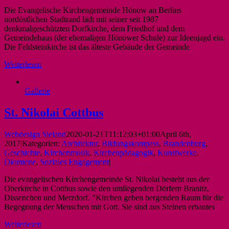
Die Evangelische Kirchengemeinde Hönow an Berlins
nordöstlichen Stadtrand lädt mit seiner seit 1987
denkmalgeschützten Dorfkirche, dem Friedhof und dem
Gemeindehaus (der ehemaligen Hönower Schule) zur Ideenjagd ein.
Die Feldsteinkirche ist das älteste Gebäude der Gemeinde
Weiterlesen
Gallerie
St. Nikolai Cottbus
Webdesign Sieland
2020-01-21T11:12:03+01:00
April 6th,
2017
|
Kategorien:
Architektur
,
Bildungskompass
,
Brandenburg
,
Geschichte
,
Kirchenmusik
,
Kirchenpädagogik
,
Kunstwerke
,
Ökumene
,
Soziales Engagement
|
Die evangelischen Kirchengemeinde St. Nikolai besteht aus der
Oberkirche in Cottbus sowie den umliegenden Dörfern Branitz,
Dissenchen und Merzdorf. "Kirchen geben bergenden Raum für die
Begegnung der Menschen mit Gott. Sie sind aus Steinen erbautes
Weiterlesen