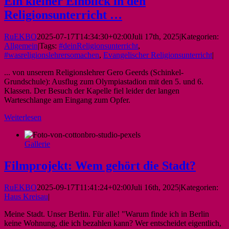
Ein kleiner Einblick in den
Religionsunterricht …
RuEKBO
2025-07-17T14:34:30+02:00
Juli 17th, 2025
|
Kategorien:
Allgemein
|
Tags:
#deinReligionsunterricht
,
#wasreligionslehrersomachen
,
Evangelischer Religionsunterricht
|
... von unserem Religionslehrer Gero Geerds (Schinkel-
Grundschule): Ausflug zum Olympiastadion mit den 5. und 6.
Klassen. Der Besuch der Kapelle fiel leider der langen
Warteschlange am Eingang zum Opfer.
Weiterlesen
Gallerie
Filmprojekt: Wem gehört die Stadt?
RuEKBO
2025-09-17T11:41:24+02:00
Juli 16th, 2025
|
Kategorien:
Haus Kreisau
|
Meine Stadt. Unser Berlin. Für alle! "Warum finde ich in Berlin
keine Wohnung, die ich bezahlen kann? Wer entscheidet eigentlich,