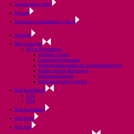
Arbeitsstellen-ARU
Kontakt
Prävention sexualisierter Gewalt
Startseite
Reli Unterricht
RU in Projektform
Globales Lernen
Lernlust Kirchenraum
Religionsphilosophische Schulprojektwoche
Kinder erleben Religionen
Erlebnispädagogik
Religion(en) im Gespräch
Reli Anmeldung
U14
Ü14
Reli Ausbildung
Reli Profis
Reli Jobs