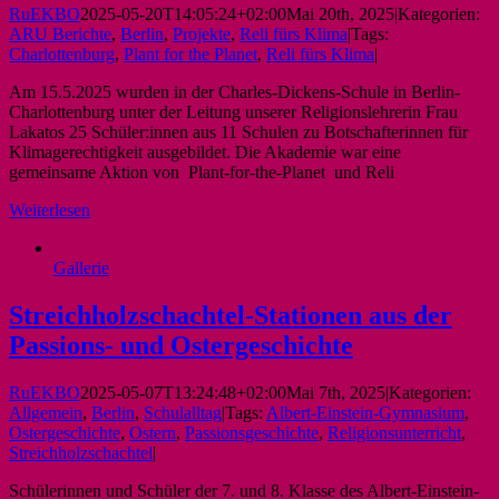
RuEKBO
2025-05-20T14:05:24+02:00
Mai 20th, 2025
|
Kategorien:
ARU Berichte
,
Berlin
,
Projekte
,
Reli fürs Klima
|
Tags:
Charlottenburg
,
Plant for the Planet
,
Reli fürs Klima
|
Am 15.5.2025 wurden in der Charles-Dickens-Schule in Berlin-
Charlottenburg unter der Leitung unserer Religionslehrerin Frau
Lakatos 25 Schüler:innen aus 11 Schulen zu Botschafterinnen für
Klimagerechtigkeit ausgebildet. Die Akademie war eine
gemeinsame Aktion von Plant-for-the-Planet und Reli
Weiterlesen
Gallerie
Streichholzschachtel-Stationen aus der
Passions- und Ostergeschichte
RuEKBO
2025-05-07T13:24:48+02:00
Mai 7th, 2025
|
Kategorien:
Allgemein
,
Berlin
,
Schulalltag
|
Tags:
Albert-Einstein-Gymnasium
,
Ostergeschichte
,
Ostern
,
Passionsgeschichte
,
Religionsunterricht
,
Streichholzschachtel
|
Schülerinnen und Schüler der 7. und 8. Klasse des Albert-Einstein-