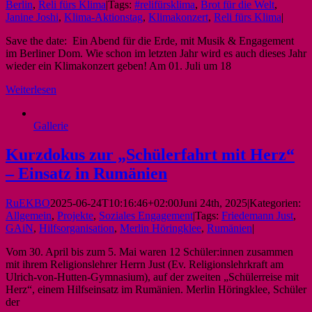
Berlin
,
Reli fürs Klima
|
Tags:
#relifürsklima
,
Brot für die Welt
,
Janine Joshi
,
Klima-Aktionstag
,
Klimakonzert
,
Reli fürs Klima
|
Save the date: Ein Abend für die Erde, mit Musik & Engagement
im Berliner Dom. Wie schon im letzten Jahr wird es auch dieses Jahr
wieder ein Klimakonzert geben! Am 01. Juli um 18
Weiterlesen
Gallerie
Kurzdokus zur „Schülerfahrt mit Herz“
– Einsatz in Rumänien
RuEKBO
2025-06-24T10:16:46+02:00
Juni 24th, 2025
|
Kategorien:
Allgemein
,
Projekte
,
Soziales Engagement
|
Tags:
Friedemann Just
,
GAiN
,
Hilfsorganisation
,
Merlin Höringklee
,
Rumänien
|
Vom 30. April bis zum 5. Mai waren 12 Schüler:innen zusammen
mit ihrem Religionslehrer Herrn Just (Ev. Religionslehrkraft am
Ulrich-von-Hutten-Gymnasium), auf der zweiten „Schülerreise mit
Herz“, einem Hilfseinsatz im Rumänien. Merlin Höringklee, Schüler
der