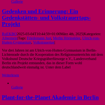
Gallerie
Gedenken und Erinnerung: Ein
Gedenkstätten- und Volkstrauertags-
Projekt
RuEKBO
2025-03-04T10:44:59+01:00
März 4th, 2025
|
Kategorien:
Allgemein
|
Tags:
Friedemann Just
,
Merlin Höringklee
,
Ulrich-von-
Hutten-Gymnasium
,
Volkstrauertag
|
Vor drei Jahren ist am Ulrich-von-Hutten-Gymnasium in Berlin-
Lichtenrade durch die Kooperation des Religionsunterrichts mit dem
Volksbund Deutsche Kriegsgräberfürsorge e.V., Landesverband
Berlin ein Projekt entstanden, das in dieser Form wohl
deutschlandweit einmalig ist. Unter dem Label
Weiterlesen
Gallerie
Plant-for-the-Planet Akademie in Berlin