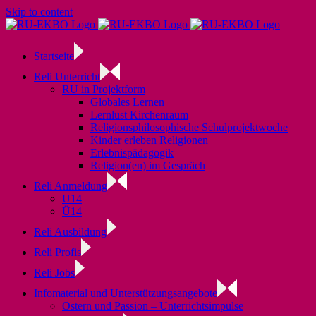
Skip to content
Startseite
Reli Unterricht
RU in Projektform
Globales Lernen
Lernlust Kirchenraum
Religionsphilosophische Schulprojektwoche
Kinder erleben Religionen
Erlebnispädagogik
Religion(en) im Gespräch
Reli Anmeldung
U14
Ü14
Reli Ausbildung
Reli Profis
Reli Jobs
Infomaterial und Unterstützungsangebote
Ostern und Passion – Unterrichtsimpulse