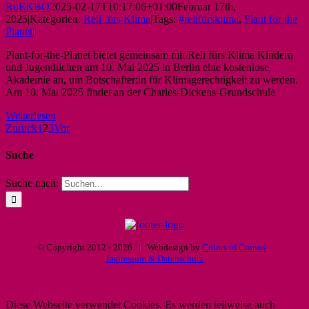
RuEKBO
2025-02-17T10:17:06+01:00
Februar 17th,
2025
|
Kategorien:
Reli fürs Klima
|
Tags:
#relifürsklima
,
Plant for the
Planet
|
Plant-for-the-Planet bietet gemeinsam mit Reli fürs Klima Kindern
und Jugendlichen am 10. Mai 2025 in Berlin eine kostenlose
Akademie an, um Botschafter:in für Klimagerechtigkeit zu werden.
Am 10. Mai 2025 findet an der Charles-Dickens-Grundschule
Weiterlesen
Zurück
1
2
3
Vor
Suche
Suche nach:
© Copyright 2012 -
2026 | Webdesign by
Colors of Cronos
Impressum & Datenschutz
Diese Webseite verwendet Cookies. Es werden teilweise auch